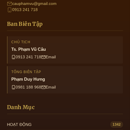
cauphamvu@gmail.com
0913 241 718
Ban Biên Tập
CHỦ TỊCH
Ts. Phạm Vũ Câu
0913 241 718
Email
TỔNG BIÊN TẬP
Phạm Duy Hưng
0981 188 968
Email
Danh Mục
HOẠT ĐỘNG
1342