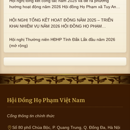
Hội nghị tổng kết công tác năm 2025 và đề ra phương
hướng hoạt động năm 2026 Hội đồng Họ Phạm xã Tuy An
Tây
HỘI NGHỊ TỔNG KẾT HOẠT ĐỘNG NĂM 2025 – TRIỂN
KHAI NHIỆM VỤ NĂM 2026 HỘI ĐỒNG HỌ PHẠM
PHƯỜNG TUY HÒA, TỈNH ĐẮK LẮK
Hội nghị Thường niên HĐHP Tỉnh Đắk Lắk đầu năm 2026
(mở rộng)
Hội Đồng Họ Phạm Việt Nam
Cổng thông tin chính thức
Số 80 phố Chùa Bộc, P. Quang Trung, Q. Đống Đa, Hà Nội