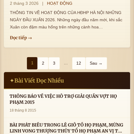
2 tháng 3 2026
|
HOẠT ĐỘNG
THÔNG TIN VỀ HOẠT ĐỘNG CỦA HĐHP HÀ NỘI NHỮNG
NGÀY ĐẦU XUÂN 2026. Những ngày đầu năm mới, khi sắc
Xuân còn đậm màu hổng trên những cành hoa…
Đọc tiếp →
Phân
1
…
2
3
12
Sau →
trang
Bài Viết Đọc Nhiều
✦
bài
viết
THÔNG BÁO VỀ VIỆC HỖ TRỢ GIẢI QUẦN VỢT HỌ
PHẠM 2015
18 tháng 8 2015
BÀI PHÁT BIỂU TRONG LÊ GIỖ TỔ HỌ PHẠM, MỪNG
LINH VONG THƯỢNG THỦY TỔ HỌ PHẠM AN VỊ TAI