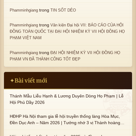
trong
Phamminhgiang
TIN SỐT DẺO
trong
Phamminhgiang
Văn kiện Đại hội VII: BÁO CÁO CỦA HỘI
ĐỒNG TOÀN QUỐC TẠI ĐẠI HỘI NHIỆM KỲ VII HỘI ĐỒNG HỌ
PHẠM VIỆT NAM
trong
Phamminhgiang
ĐẠI HỘI NHIỆM KỲ VII HỘI ĐỒNG HỌ
PHẠM VN ĐÃ THÀNH CÔNG TỐT ĐẸP
Bài viết mới
✦
Thánh Mẫu Liễu Hạnh & Lương Duyên Dòng Họ Phạm | Lễ
Hội Phủ Dầy 2026
HĐHP Hà Nội tham gia lễ hội truyền thống làng Hòa Mục,
Đền Dục Anh – Năm 2026 | Tưởng nhớ 3 vị Thành hoàng
họ Phạm là Hoàng Hậu Phạm Thị Uyển và 2 em trai : ngài
Phạm Huy, Phạm Miện