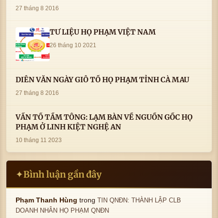
CÀ MAU- ( 22/8/2016) CỦA LS.TS.NV. PHẠM HUỲNH
27 tháng 8 2016
CÔNG- PHÓ CHỦ TỊCH HĐHPVN
TƯ LIỆU HỌ PHẠM VIỆT NAM
26 tháng 10 2021
DIỄN VĂN NGÀY GIỖ TỔ HỌ PHẠM TỈNH CÀ MAU
27 tháng 8 2016
VẤN TỔ TẦM TÔNG: LẠM BÀN VỀ NGUỒN GỐC HỌ
PHẠM Ở LINH KIỆT NGHỆ AN
10 tháng 11 2023
Bình luận gần đây
✦
trong
Phạm Thanh Hùng
TIN QNĐN: THÀNH LẬP CLB
DOANH NHÂN HỌ PHẠM QNĐN