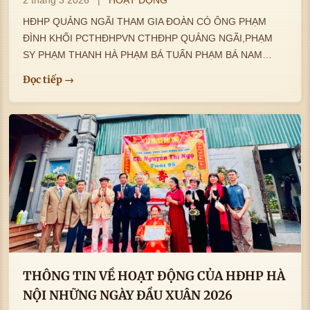
2 tháng 3 2026
|
HOẠT ĐỘNG
HĐHP QUẢNG NGÃI THAM GIA ĐOÀN CÓ ÔNG PHẠM
ĐÌNH KHỐI PCTHĐHPVN CTHĐHP QUẢNG NGÃI,PHẠM
SY PHẠM THANH HÀ PHẠM BÁ TUẤN PHẠM BÁ NAM
PHẠM VĂN PHÚC PCT HĐHP…
Đọc tiếp →
THÔNG TIN VỀ HOẠT ĐỘNG CỦA HĐHP HÀ
NỘI NHỮNG NGÀY ĐẦU XUÂN 2026