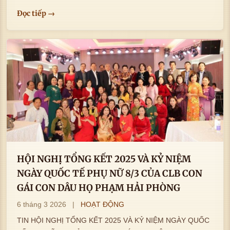
Đọc tiếp →
HỘI NGHỊ TỔNG KẾT 2025 VÀ KỶ NIỆM
NGÀY QUỐC TẾ PHỤ NỮ 8/3 CỦA CLB CON
GÁI CON DÂU HỌ PHẠM HẢI PHÒNG
6 tháng 3 2026
|
HOẠT ĐỘNG
TIN HỘI NGHỊ TỔNG KẾT 2025 VÀ KỶ NIỆM NGÀY QUỐC