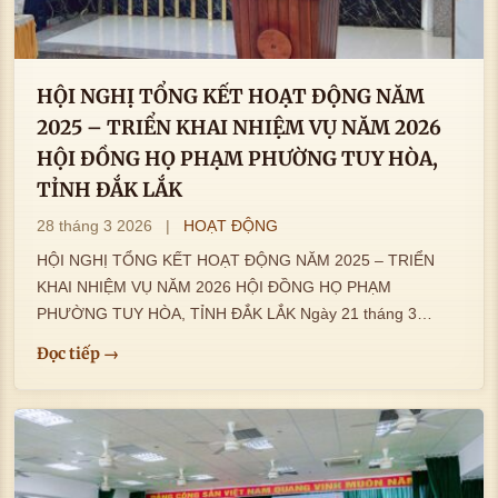
HỘI NGHỊ TỔNG KẾT HOẠT ĐỘNG NĂM
2025 – TRIỂN KHAI NHIỆM VỤ NĂM 2026
HỘI ĐỒNG HỌ PHẠM PHƯỜNG TUY HÒA,
TỈNH ĐẮK LẮK
28 tháng 3 2026
|
HOẠT ĐỘNG
HỘI NGHỊ TỔNG KẾT HOẠT ĐỘNG NĂM 2025 – TRIỂN
KHAI NHIỆM VỤ NĂM 2026 HỘI ĐỒNG HỌ PHẠM
PHƯỜNG TUY HÒA, TỈNH ĐẮK LẮK Ngày 21 tháng 3
năm…
Đọc tiếp →