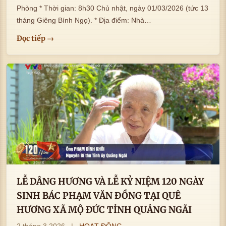
Phòng * Thời gian: 8h30 Chủ nhật, ngày 01/03/2026 (tức 13
tháng Giêng Bính Ngọ). * Địa điểm: Nhà…
Đọc tiếp →
LỄ DÂNG HƯƠNG VÀ LỄ KỶ NIỆM 120 NGÀY
SINH BÁC PHẠM VĂN ĐỒNG TẠI QUÊ
HƯƠNG XÃ MỘ ĐỨC TỈNH QUẢNG NGÃI