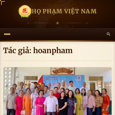
HỌ PHẠM VIỆT NAM
Tác giả:
hoanpham