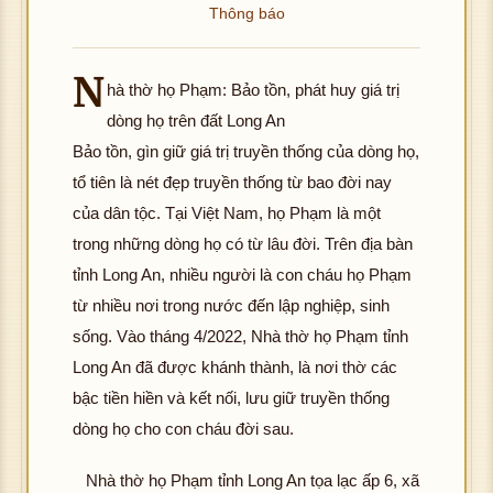
Thông báo
N
hà thờ họ Phạm: Bảo tồn, phát huy giá trị
dòng họ trên đất Long An
Bảo tồn, gìn giữ giá trị truyền thống của dòng họ,
hô
tổ tiên là nét đẹp truyền thống từ bao đời nay
g
của dân tộc. Tại Việt Nam, họ Phạm là một
tả
đ
trong những dòng họ có từ lâu đời. Trên địa bàn
K
ợ
tỉnh Long An, nhiều người là con cháu họ Phạm
hôn
hì
g
từ nhiều nơi trong nước đến lập nghiệp, sinh
h
tải
sống. Vào tháng 4/2022, Nhà thờ họ Phạm tỉnh
ản
đư
K
Long An đã được khánh thành, là nơi thờ các
ợc
hôn
bậc tiền hiền và kết nối, lưu giữ truyền thống
hìn
g
dòng họ cho con cháu đời sau.
h
tải
ảnh
đư
K
Nhà thờ họ Phạm tỉnh Long An tọa lạc ấp 6, xã
ợc