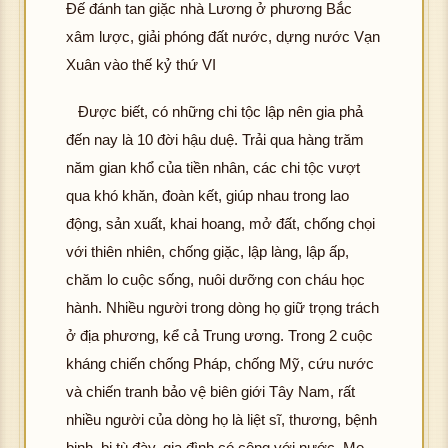
Đế đánh tan giặc nhà Lương ở phương Bắc
h
tải
ảnh
xâm lược, giải phóng đất nước, dựng nước Vạn
đư
K
Xuân vào thế kỷ thứ VI
ợc
hôn
hìn
g
Được biết, có những chi tộc lập nên gia phả
h
tải
ảnh
đến nay là 10 đời hậu duệ. Trải qua hàng trăm
đư
K
năm gian khổ của tiền nhân, các chi tộc vượt
ợc
hôn
qua khó khăn, đoàn kết, giúp nhau trong lao
hìn
g
h
động, sản xuất, khai hoang, mở đất, chống chọi
tải
ảnh
với thiên nhiên, chống giặc, lập làng, lập ấp,
đư
K
ợc
chăm lo cuộc sống, nuôi dưỡng con cháu học
hôn
hìn
hành. Nhiều người trong dòng họ giữ trọng trách
g
h
tải
ở địa phương, kể cả Trung ương. Trong 2 cuộc
ảnh
đư
kháng chiến chống Pháp, chống Mỹ, cứu nước
K
ợc
và chiến tranh bảo vệ biên giới Tây Nam, rất
hôn
hìn
g
nhiều người của dòng họ là liệt sĩ, thương, bệnh
h
tải
binh, bị tù đày, gia đình có công với nước, Mẹ
ảnh