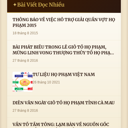
Bài Viết Đọc Nhiều
✦
THÔNG BÁO VỀ VIỆC HỖ TRỢ GIẢI QUẦN VỢT HỌ
PHẠM 2015
18 tháng 8 2015
BÀI PHÁT BIỂU TRONG LÊ GIỖ TỔ HỌ PHẠM,
MỪNG LINH VONG THƯỢNG THỦY TỔ HỌ PHẠM
AN VỊ TAI CÀ MAU- ( 22/8/2016) CỦA LS.TS.NV.
27 tháng 8 2016
PHẠM HUỲNH CÔNG- PHÓ CHỦ TỊCH HĐHPVN
TƯ LIỆU HỌ PHẠM VIỆT NAM
26 tháng 10 2021
DIỄN VĂN NGÀY GIỖ TỔ HỌ PHẠM TỈNH CÀ MAU
27 tháng 8 2016
VẤN TỔ TẦM TÔNG: LẠM BÀN VỀ NGUỒN GỐC