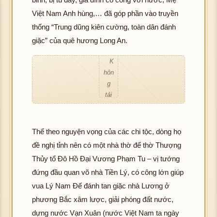
đư
K
Việt Nam Anh hùng,… đã góp phần vào truyền
ợc
hôn
thống “Trung dũng kiên cường, toàn dân đánh
hìn
g
h
giặc” của quê hương Long An.
tải
ảnh
đư
K
ợc
hôn
hìn
g
h
tải
ảnh
đư
Không tải được hình ảnh
ợc
hìn
Thể theo nguyện vọng của các chi tộc, dòng họ
h
đề nghị tỉnh nên có một nhà thờ để thờ Thượng
ảnh
Thủy tổ Đô Hồ Đại Vương Phạm Tu – vị tướng
đứng đầu quan võ nhà Tiền Lý, có công lớn giúp
vua Lý Nam Đế đánh tan giặc nhà Lương ở
phương Bắc xâm lược, giải phóng đất nước,
dựng nước Vạn Xuân (nước Việt Nam ta ngày