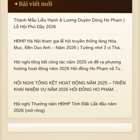
Bài viết mới
✦
Thánh Mẫu Liễu Hạnh & Lương Duyên Dòng Họ Phạm |
Lễ Hội Phủ Dầy 2026
HĐHP Hà Nội tham gia lễ hội truyền thống làng Hòa
Mục, Đền Dục Anh – Năm 2026 | Tưởng nhớ 3 vị Thành
hoàng họ Phạm là Hoàng Hậu Phạm Thị Uyển và 2 em
trai : ngài Phạm Huy, Phạm Miện
Hội nghị tổng kết công tác năm 2025 và đề ra phương
hướng hoạt động năm 2026 Hội đồng Họ Phạm xã Tuy
An Tây
HỘI NGHỊ TỔNG KẾT HOẠT ĐỘNG NĂM 2025 – TRIỂN
KHAI NHIỆM VỤ NĂM 2026 HỘI ĐỒNG HỌ PHẠM
PHƯỜNG TUY HÒA, TỈNH ĐẮK LẮK
Hội nghị Thường niên HĐHP Tỉnh Đắk Lắk đầu năm
2026 (mở rộng)