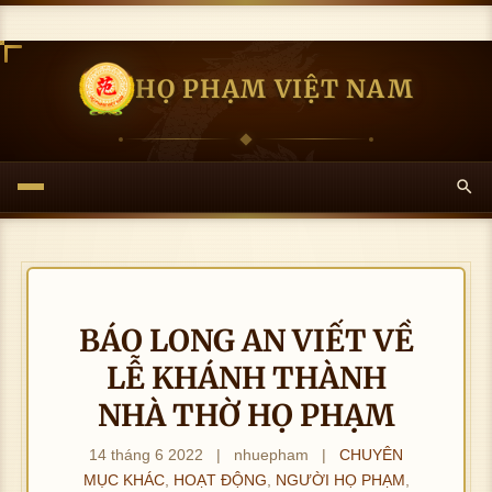
HỌ PHẠM VIỆT NAM
BÁO LONG AN VIẾT VỀ
LỄ KHÁNH THÀNH
NHÀ THỜ HỌ PHẠM
14 tháng 6 2022
|
nhuepham
|
CHUYÊN
MỤC KHÁC
,
HOẠT ĐỘNG
,
NGƯỜI HỌ PHẠM
,