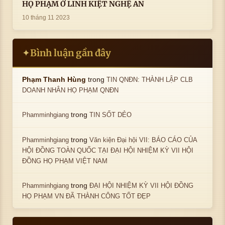
HỌ PHẠM Ở LINH KIỆT NGHỆ AN
10 tháng 11 2023
Bình luận gần đây
✦
trong
Phạm Thanh Hùng
TIN QNĐN: THÀNH LẬP CLB
DOANH NHÂN HỌ PHẠM QNĐN
trong
Phamminhgiang
TIN SỐT DẺO
trong
Phamminhgiang
Văn kiện Đại hội VII: BÁO CÁO CỦA
HỘI ĐỒNG TOÀN QUỐC TẠI ĐẠI HỘI NHIỆM KỲ VII HỘI
ĐỒNG HỌ PHẠM VIỆT NAM
trong
Phamminhgiang
ĐẠI HỘI NHIỆM KỲ VII HỘI ĐỒNG
HỌ PHẠM VN ĐÃ THÀNH CÔNG TỐT ĐẸP