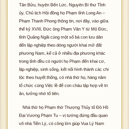
hôn
Tân Bửu, huyện Bến Lức. Nguyên Bí thư Tỉnh
hìn
g
ủy, Chủ tịch Hội đồng họ Phạm tỉnh Long An –
h
tải
ảnh
Phạm Thanh Phong thông tin, nơi đây, vào giữa
đư
K
thế kỷ XVIII, Đức ông Phạm Văn Y từ Mộ Đức,
ợc
hôn
hìn
tỉnh Quảng Ngãi cùng một số bà con lưu dân
g
h
đến lập nghiệp theo dòng người khai mở đất
tải
ảnh
đư
phương Nam, kể cả ở nhiều địa phương khác
K
ợc
trong tỉnh đều có người họ Phạm đến khai cơ,
hôn
hìn
lập nghiệp, sinh sống, kết nối hình thành các chi
g
h
tải
tộc theo huyết thống, có nhà thờ họ, hàng năm
ảnh
đư
tổ chức cúng Việc lề để con cháu tập hợp về tri
K
ợc
hôn
ân, tưởng nhớ tổ tiên.
hìn
g
h
tải
Nhà thờ họ Phạm thờ Thượng Thủy tổ Đô Hồ
ảnh
đư
Đại Vương Phạm Tu – vị tướng đứng đầu quan
K
ợc
hôn
võ nhà Tiền Lý, có công lớn giúp Vua Lý Nam
hìn
g