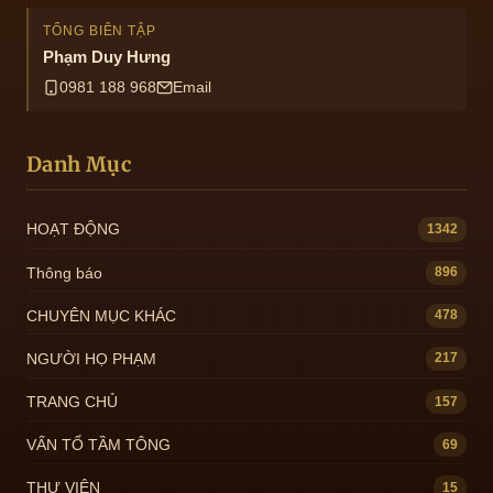
TỔNG BIÊN TẬP
Phạm Duy Hưng
0981 188 968
Email
Danh Mục
HOẠT ĐỘNG
1342
Thông báo
896
CHUYÊN MỤC KHÁC
478
NGƯỜI HỌ PHẠM
217
TRANG CHỦ
157
VẤN TỔ TẦM TÔNG
69
THƯ VIỆN
15