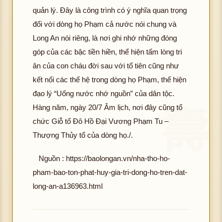
quản lý. Đây là công trình có ý nghĩa quan trọng
đối với dòng họ Phạm cả nước nói chung và
Long An nói riêng, là nơi ghi nhớ những đóng
góp của các bậc tiền hiền, thể hiện tấm lòng tri
ân của con cháu đời sau với tổ tiên cũng như
kết nối các thế hệ trong dòng họ Phạm, thể hiện
đạo lý “Uống nước nhớ nguồn” của dân tộc.
Hàng năm, ngày 20/7 Âm lịch, nơi đây cũng tổ
chức Giỗ tổ Đô Hồ Đại Vương Phạm Tu –
Thượng Thủy tổ của dòng họ./.
Nguồn : https://baolongan.vn/nha-tho-ho-
pham-bao-ton-phat-huy-gia-tri-dong-ho-tren-dat-
long-an-a136963.html