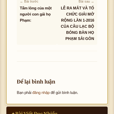
← Bài trước
Bài sau →
Tấm lòng của một
LỄ RA MẮT VÀ TỔ
người con gái họ
CHỨC GIẢI MỞ
Phạm:
RỘNG LẦN 1-2016
CỦA CÂU LẠC BỘ
BÓNG BÀN HỌ
PHẠM SÀI GÒN
Để lại bình luận
Bạn phải
đăng nhập
để gửi bình luận.
Bài Viết Đọc Nhiều
✦