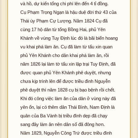
và hồ, dự kiến tổng chi phí lên đến 4 tỉ đồng.
Cụ Phạm Trọng Ngạn là hậu duệ đời thứ 43 của
Thái úy Phạm Cự Lượng. Năm 1824 Cụ đã
cùng 17 hộ dân từ tổng Bồng Hai, phủ Yên
Khánh về vùng Tuy Định lúc đó là bãi biển hoang
vu khai phá làm ăn. Cụ đã làm từ tấu xin quan
hô
phủ Yên Khánh cho dân khai phá làm ăn, rồi
g 
ải 
năm 1826 lại làm tờ tấu xin lập trại Tuy Định, đã
K
ư
được quan phủ Yên Khánh phê duyệt, nhưng
hôn
c 
chưa kịp trình lên để được triều đình Nguyễn
g t
ìn
hô
phê duyệt thì năm 1828 cụ bị bạo bệnh rồi chết.
ải đ
ản
g 
K
ượ
ải 
Khi đó công việc làm ăn của dân ở vùng này đã
hôn
c h
K
ư
yên ổn, lại có thêm dân Thái Bình, Nam Định là
g t
ình
hôn
c 
quân của Ba Vành bị triều đình dẹp đã chạy
ải đ
ảnh
g t
ìn
hô
sang đây làm ăn nên dân số đã đông hơn.
K
ượ
ải đ
ản
g 
Năm 1829, Nguyễn Công Trứ được triều đình
hôn
c h
K
ượ
ải 