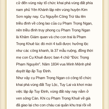
g t
ình
hôn
c h
K
ư
cử đến vùng này tổ chức khai phá vùng đất phía
ải đ
ảnh
g t
ình
hôn
c 
nam phủ Yên Khánh lập nên vùng huyện Kim
K
ượ
ải đ
ảnh
g t
ìn
hô
Sơn ngày nay. Cụ Nguyễn Công Trứ tâu lên
hôn
c h
K
ượ
ải đ
ản
g 
triều đình về công lao của cụ Phạm Trọng Ngạn,
g t
ình
hôn
c h
K
ượ
ải 
ải đ
ảnh
nên triều đình truy phong cụ Phạm Trọng Ngạn
g t
ình
hôn
c h
K
ư
K
ượ
ải đ
ảnh
g t
ình
hôn
c 
là Khâm Giám quan và cho con trai là Phạm
hôn
c h
K
ượ
ải đ
ảnh
g t
ìn
hô
Trọng Khuê lúc đó mới 4 tuổi được hưởng lộc
g t
ình
hôn
c h
K
ượ
ải đ
ản
g 
như các công khanh, là 37 mẫu ruộng, đồng thời
ải đ
ảnh
g t
ình
hôn
c h
K
ượ
ải 
mẹ con Cụ Khuê được ban 4 chữ “Đức Trọng
K
ượ
ải đ
ảnh
g t
ình
hôn
c h
K
ư
hôn
c h
K
ượ
ải đ
ảnh
Phạm Nguyên”. Năm 1834 vua Minh Mệnh phê
g t
ình
hôn
c 
g t
ình
hôn
c h
K
ượ
ải đ
ảnh
g t
ìn
hô
duyệt lập ấp Tuy Định.
ải đ
ảnh
g t
ình
hôn
c h
K
ượ
ải đ
ản
g 
Như vậy cụ Phạm Trọng Ngạn có công tổ chức
K
ượ
ải đ
ảnh
g t
ình
hôn
c h
K
ượ
ải 
khai phá vùng đất Tuy Lộc, Tuy Lai và khơi mào
hôn
c h
K
ượ
ải đ
ảnh
g t
ình
hôn
c h
K
ư
việc lập ấp Tuy Định, vùng đất này nay nằm ở
g t
ình
hôn
c h
K
ượ
ải đ
ảnh
g t
ình
hôn
c 
ải đ
ảnh
g t
ình
hôn
c h
K
ượ
ải đ
ảnh
ven sông Càn. Khi cụ Phạm Trọng Khuê về già
g t
ìn
hô
K
ượ
ải đ
ảnh
g t
ình
hôn
c h
K
ượ
ải đ
ản
g 
đã giao lại cho con cháu cai quản khu trại rồi về
hôn
c h
K
ượ
ải đ
ảnh
g t
ình