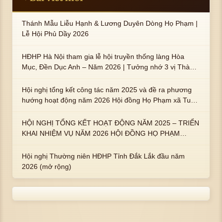
Thánh Mẫu Liễu Hạnh & Lương Duyên Dòng Họ Phạm |
Lễ Hội Phủ Dầy 2026
HĐHP Hà Nội tham gia lễ hội truyền thống làng Hòa
Mục, Đền Dục Anh – Năm 2026 | Tưởng nhớ 3 vị Thành
hoàng họ Phạm là Hoàng Hậu Phạm Thị Uyển và 2 em
trai : ngài Phạm Huy, Phạm Miện
Hội nghị tổng kết công tác năm 2025 và đề ra phương
hướng hoạt động năm 2026 Hội đồng Họ Phạm xã Tuy
An Tây
HỘI NGHỊ TỔNG KẾT HOẠT ĐỘNG NĂM 2025 – TRIỂN
KHAI NHIỆM VỤ NĂM 2026 HỘI ĐỒNG HỌ PHẠM
PHƯỜNG TUY HÒA, TỈNH ĐẮK LẮK
Hội nghị Thường niên HĐHP Tỉnh Đắk Lắk đầu năm
2026 (mở rộng)