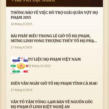
THÔNG BÁO VỀ VIỆC HỖ TRỢ GIẢI QUẦN VỢT HỌ
PHẠM 2015
18 tháng 8 2015
BÀI PHÁT BIỂU TRONG LÊ GIỖ TỔ HỌ PHẠM,
MỪNG LINH VONG THƯỢNG THỦY TỔ HỌ PHẠM
AN VỊ TAI CÀ MAU- ( 22/8/2016) CỦA LS.TS.NV.
27 tháng 8 2016
PHẠM HUỲNH CÔNG- PHÓ CHỦ TỊCH HĐHPVN
TƯ LIỆU HỌ PHẠM VIỆT NAM
26 tháng 10 2021
DIỄN VĂN NGÀY GIỖ TỔ HỌ PHẠM TỈNH CÀ MAU
27 tháng 8 2016
VẤN TỔ TẦM TÔNG: LẠM BÀN VỀ NGUỒN GỐC
HỌ PHẠM Ở LINH KIỆT NGHỆ AN