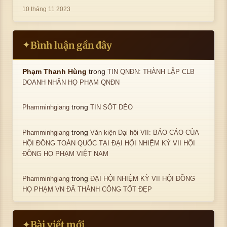
10 tháng 11 2023
Bình luận gần đây
✦
trong
Phạm Thanh Hùng
TIN QNĐN: THÀNH LẬP CLB
DOANH NHÂN HỌ PHẠM QNĐN
trong
Phamminhgiang
TIN SỐT DẺO
trong
Phamminhgiang
Văn kiện Đại hội VII: BÁO CÁO CỦA
HỘI ĐỒNG TOÀN QUỐC TẠI ĐẠI HỘI NHIỆM KỲ VII HỘI
ĐỒNG HỌ PHẠM VIỆT NAM
trong
Phamminhgiang
ĐẠI HỘI NHIỆM KỲ VII HỘI ĐỒNG
HỌ PHẠM VN ĐÃ THÀNH CÔNG TỐT ĐẸP
Bài viết mới
✦