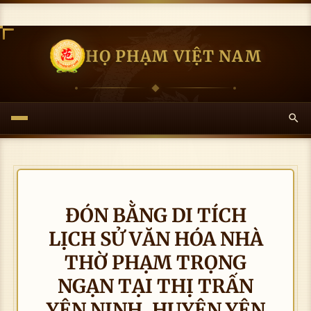
HỌ PHẠM VIỆT NAM
ĐÓN BẰNG DI TÍCH
LỊCH SỬ VĂN HÓA NHÀ
THỜ PHẠM TRỌNG
NGẠN TẠI THỊ TRẤN
YÊN NINH, HUYỆN YÊN