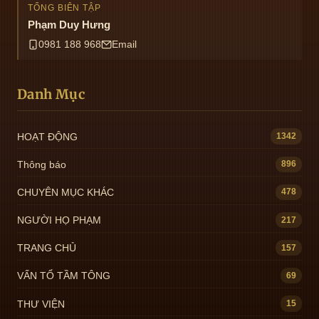
TỔNG BIÊN TẬP
Phạm Duy Hưng
0981 188 968
Email
Danh Mục
HOẠT ĐỘNG
1342
Thông báo
896
CHUYÊN MỤC KHÁC
478
NGƯỜI HỌ PHẠM
217
TRANG CHỦ
157
VẤN TỔ TẦM TÔNG
69
THƯ VIỆN
15