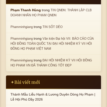
trong
Phạm Thanh Hùng
TIN QNĐN: THÀNH LẬP CLB
DOANH NHÂN HỌ PHẠM QNĐN
trong
Phamminhgiang
TIN SỐT DẺO
trong
Phamminhgiang
Văn kiện Đại hội VII: BÁO CÁO CỦA
HỘI ĐỒNG TOÀN QUỐC TẠI ĐẠI HỘI NHIỆM KỲ VII HỘI
ĐỒNG HỌ PHẠM VIỆT NAM
trong
Phamminhgiang
ĐẠI HỘI NHIỆM KỲ VII HỘI ĐỒNG
HỌ PHẠM VN ĐÃ THÀNH CÔNG TỐT ĐẸP
Bài viết mới
✦
Thánh Mẫu Liễu Hạnh & Lương Duyên Dòng Họ Phạm |
Lễ Hội Phủ Dầy 2026