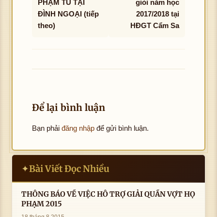
PHẠM TU TẠI
giỏi năm học
ĐÌNH NGOẠI (tiếp
2017/2018 tại
theo)
HĐGT Cẩm Sa
Để lại bình luận
Bạn phải
đăng nhập
để gửi bình luận.
Bài Viết Đọc Nhiều
✦
THÔNG BÁO VỀ VIỆC HỖ TRỢ GIẢI QUẦN VỢT HỌ
PHẠM 2015
18 tháng 8 2015