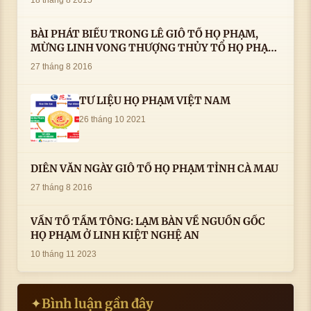
BÀI PHÁT BIỂU TRONG LÊ GIỖ TỔ HỌ PHẠM,
MỪNG LINH VONG THƯỢNG THỦY TỔ HỌ PHẠM
AN VỊ TAI CÀ MAU- ( 22/8/2016) CỦA LS.TS.NV.
27 tháng 8 2016
PHẠM HUỲNH CÔNG- PHÓ CHỦ TỊCH HĐHPVN
TƯ LIỆU HỌ PHẠM VIỆT NAM
26 tháng 10 2021
DIỄN VĂN NGÀY GIỖ TỔ HỌ PHẠM TỈNH CÀ MAU
27 tháng 8 2016
VẤN TỔ TẦM TÔNG: LẠM BÀN VỀ NGUỒN GỐC
HỌ PHẠM Ở LINH KIỆT NGHỆ AN
10 tháng 11 2023
Bình luận gần đây
✦