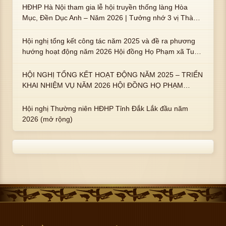
HĐHP Hà Nội tham gia lễ hội truyền thống làng Hòa
Mục, Đền Dục Anh – Năm 2026 | Tưởng nhớ 3 vị Thành
hoàng họ Phạm là Hoàng Hậu Phạm Thị Uyển và 2 em
trai : ngài Phạm Huy, Phạm Miện
Hội nghị tổng kết công tác năm 2025 và đề ra phương
hướng hoạt động năm 2026 Hội đồng Họ Phạm xã Tuy
An Tây
HỘI NGHỊ TỔNG KẾT HOẠT ĐỘNG NĂM 2025 – TRIỂN
KHAI NHIỆM VỤ NĂM 2026 HỘI ĐỒNG HỌ PHẠM
PHƯỜNG TUY HÒA, TỈNH ĐẮK LẮK
Hội nghị Thường niên HĐHP Tỉnh Đắk Lắk đầu năm
2026 (mở rộng)