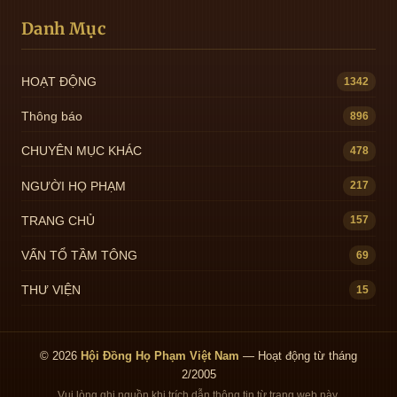
Danh Mục
HOẠT ĐỘNG
1342
Thông báo
896
CHUYÊN MỤC KHÁC
478
NGƯỜI HỌ PHẠM
217
TRANG CHỦ
157
VẤN TỔ TẦM TÔNG
69
THƯ VIỆN
15
© 2026
Hội Đồng Họ Phạm Việt Nam
— Hoạt động từ tháng
2/2005
Vui lòng ghi nguồn khi trích dẫn thông tin từ trang web này.