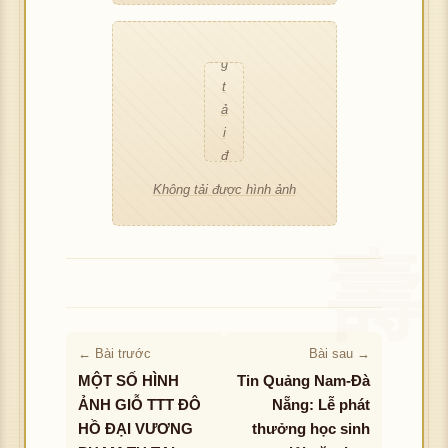
c
c
ô
h
h
n
ì
ì
g
n
n
t
h
h
ả
ả
ả
i
n
n
đ
h
h
ư
Không tải được hình ảnh
ợ
c
h
ì
n
h
ả
← Bài trước
Bài sau →
n
MỘT SỐ HÌNH
Tin Quảng Nam-Đà
h
ẢNH GIỖ TTT ĐÔ
Nẵng: Lễ phát
HỒ ĐẠI VƯƠNG
thưởng học sinh