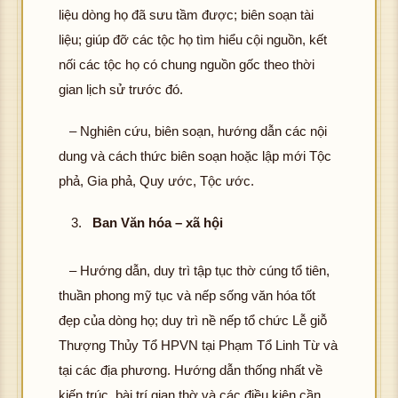
liệu dòng họ đã sưu tầm được; biên soạn tài
liệu; giúp đỡ các tộc họ tìm hiểu cội nguồn, kết
nối các tộc họ có chung nguồn gốc theo thời
gian lịch sử trước đó.
– Nghiên cứu, biên soạn, hướng dẫn các nội
dung và cách thức biên soạn hoặc lập mới Tộc
phả, Gia phả, Quy ước, Tộc ước.
Ban Văn hóa – xã hội
– Hướng dẫn, duy trì tập tục thờ cúng tổ tiên,
thuần phong mỹ tục và nếp sống văn hóa tốt
đẹp của dòng họ; duy trì nề nếp tổ chức Lễ giỗ
Thượng Thủy Tổ HPVN tại Phạm Tổ Linh Từ và
tại các địa phương. Hướng dẫn thống nhất về
kiến trúc, bài trí gian thờ và các điều kiện cần