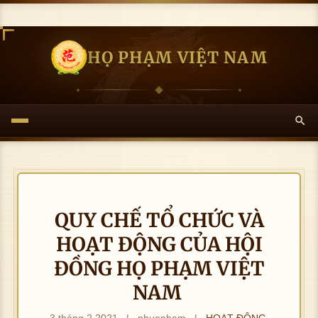
HỌ PHẠM VIỆT NAM
QUY CHẾ TỔ CHỨC VÀ
HOẠT ĐỘNG CỦA HỘI
ĐỒNG HỌ PHẠM VIỆT
NAM
3 tháng 2 2021
|
nhuepham
|
HOẠT ĐỘNG
,