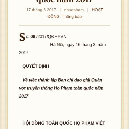
17 tháng 3 2017
|
nhuepham
|
HOẠT
ĐỘNG
,
Thông báo
S
ố:
08
/2017
/
QĐHPVN
Hà Nội, ngày 16 tháng 3 năm
2017
QUYẾT ĐỊNH
Về việc thành lập Ban chỉ đạo giải Quần
vợt truyền thống Họ Phạm toàn quốc năm
2017
HỘI ĐỒNG TOÀN QUỐC HỌ PHẠM VIỆT