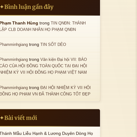
Bình luận gần đây
✦
trong
Phạm Thanh Hùng
TIN QNĐN: THÀNH
LẬP CLB DOANH NHÂN HỌ PHẠM QNĐN
trong
Phamminhgiang
TIN SỐT DẺO
trong
Phamminhgiang
Văn kiện Đại hội VII: BÁO
CÁO CỦA HỘI ĐỒNG TOÀN QUỐC TẠI ĐẠI HỘI
NHIỆM KỲ VII HỘI ĐỒNG HỌ PHẠM VIỆT NAM
trong
Phamminhgiang
ĐẠI HỘI NHIỆM KỲ VII HỘI
ĐỒNG HỌ PHẠM VN ĐÃ THÀNH CÔNG TỐT ĐẸP
Bài viết mới
✦
Thánh Mẫu Liễu Hạnh & Lương Duyên Dòng Họ