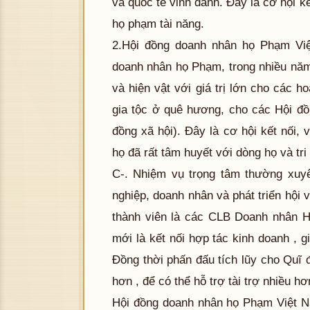
và quốc tế vinh danh. Đây là cơ hội 
họ phạm tài năng.
2.Hội đồng doanh nhân họ Phạm Vi
doanh nhân họ Phạm, trong nhiều năm
và hiện vật với giá trị lớn cho các 
gia tộc ở quê hương, cho các Hội đ
đồng xã hội). Đây là cơ hội kết nối,
họ đã rất tâm huyết với dòng họ và tri 
C-. Nhiệm vụ trọng tâm thường xuyê
nghiệp, doanh nhân và phát triển hội
thành viên là các CLB Doanh nhân Họ
mới là kết nối hợp tác kinh doanh , g
Đồng thời phấn đấu tích lũy cho Quĩ
hơn , để có thể hỗ trợ tài trợ nhiều h
Hội đồng doanh nhân họ Phạm Việt N