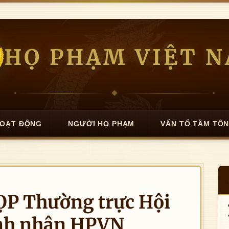
HỌ PHẠM VIỆT 
OẠT ĐỘNG
NGƯỜI HỌ PHẠM
VẤN TỔ TẦM TÔ
P Thường trực Hội
nh nhân HPVN