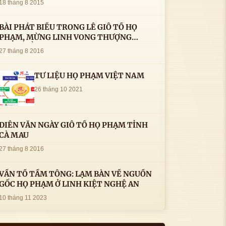
18 tháng 8 2015
BÀI PHÁT BIỂU TRONG LÊ GIỖ TỔ HỌ
PHẠM, MỪNG LINH VONG THƯỢNG
THỦY TỔ HỌ PHẠM AN VỊ TAI CÀ MAU- (
27 tháng 8 2016
22/8/2016) CỦA LS.TS.NV. PHẠM HUỲNH
CÔNG- PHÓ CHỦ TỊCH HĐHPVN
TƯ LIỆU HỌ PHẠM VIỆT NAM
26 tháng 10 2021
DIỄN VĂN NGÀY GIỖ TỔ HỌ PHẠM TỈNH
CÀ MAU
27 tháng 8 2016
VẤN TỔ TẦM TÔNG: LẠM BÀN VỀ NGUỒN
GỐC HỌ PHẠM Ở LINH KIỆT NGHỆ AN
10 tháng 11 2023