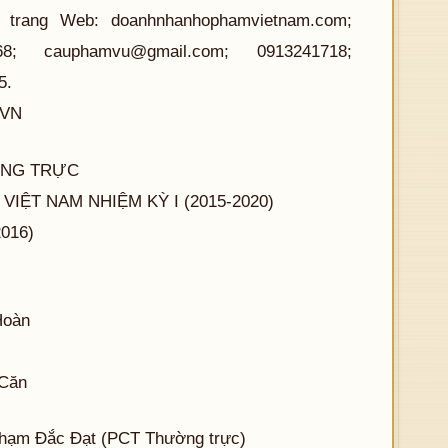
ỉ trang Web: doanhnhanhophamvietnam.com;
368;
cauphamvu@gmail.com
; 0913241718;
5.
PVN
ỜNG TRỰC
ỆT NAM NHIỆM KỲ I (2015-2020)
2016)
Hoàn
 Căn
 Phạm Đắc Đạt (PCT Thường trực)