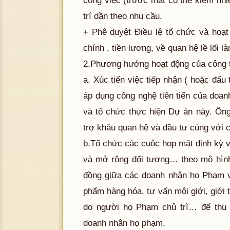
công việc (trước mắt có thể kiêm nh
trí dần theo nhu cầu.
+ Phê duyệt Điều lệ tổ chức và hoạt
chính , tiền lương, về quan hệ lề lối là
2.Phương hướng hoạt động của công 
a. Xúc tiến việc tiếp nhận ( hoặc đấu 
áp dụng công nghệ tiên tiến của do
và tổ chức thực hiện Dự án này. Ôn
trợ khâu quan hệ và đầu tư cùng với 
b.Tổ chức các cuộc họp mặt định kỳ
và mở rộng đối tượng… theo mô hình
đồng giữa các doanh nhân họ Phạm v
phẩm hàng hóa, tư vấn môi giới, giới
do người họ Phạm chủ trì… để thu 
doanh nhân họ phạm.