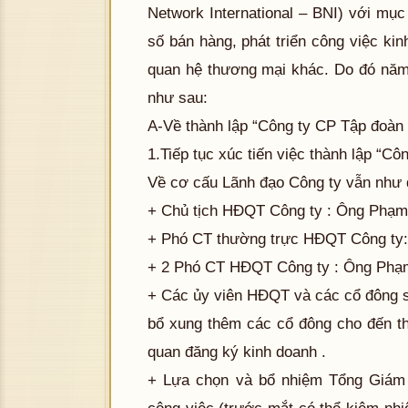
Network International – BNI) với mục 
số bán hàng, phát triển công việc ki
quan hệ thương mại khác. Do đó năm
như sau:
A-Về thành lập “Công ty CP Tập đoàn
1.Tiếp tục xúc tiến việc thành lập “C
Về cơ cấu Lãnh đạo Công ty vẫn như đ
+ Chủ tịch HĐQT Công ty : Ông Phạm
+ Phó CT thường trực HĐQT Công ty
+ 2 Phó CT HĐQT Công ty : Ông Phạ
+ Các ủy viên HĐQT và các cổ đông s
bổ xung thêm các cổ đông cho đến th
quan đăng ký kinh doanh .
+ Lựa chọn và bổ nhiệm Tổng Giám