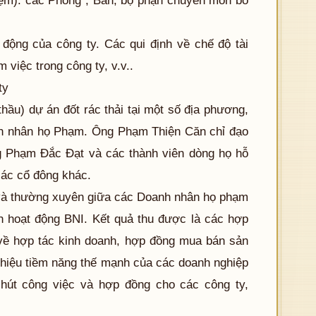
iệm). các Phòng , Ban, bộ phận chuyên môn bố
 động của công ty. Các qui định về chế độ tài
m việc trong công ty, v.v..
ty
thầu) dự án đốt rác thải tại một số địa phương,
anh nhân họ Phạm. Ông Phạm Thiện Căn chỉ đạo
g Phạm Đắc Đạt và các thành viên dòng họ hỗ
các cổ đông khác.
 và thường xuyên giữa các Doanh nhân họ phạm
 hoạt động BNI. Kết quả thu được là các hợp
ề hợp tác kinh doanh, hợp đồng mua bán sản
 thiệu tiềm năng thế mạnh của các doanh nghiệp
hút công việc và hợp đồng cho các công ty,