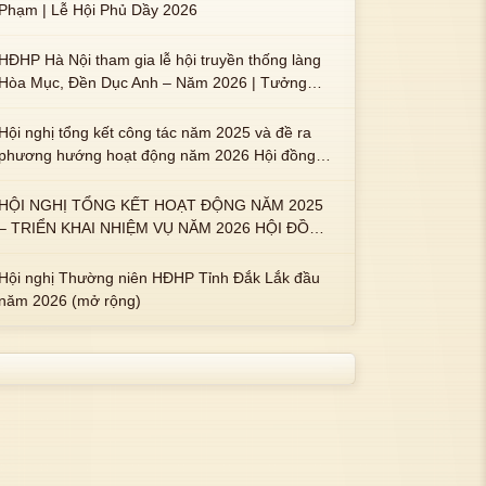
Phạm | Lễ Hội Phủ Dầy 2026
HĐHP Hà Nội tham gia lễ hội truyền thống làng
Hòa Mục, Đền Dục Anh – Năm 2026 | Tưởng
nhớ 3 vị Thành hoàng họ Phạm là Hoàng Hậu
Phạm Thị Uyển và 2 em trai : ngài Phạm Huy,
Hội nghị tổng kết công tác năm 2025 và đề ra
Phạm Miện
phương hướng hoạt động năm 2026 Hội đồng
Họ Phạm xã Tuy An Tây
HỘI NGHỊ TỔNG KẾT HOẠT ĐỘNG NĂM 2025
– TRIỂN KHAI NHIỆM VỤ NĂM 2026 HỘI ĐỒNG
HỌ PHẠM PHƯỜNG TUY HÒA, TỈNH ĐẮK LẮK
Hội nghị Thường niên HĐHP Tỉnh Đắk Lắk đầu
năm 2026 (mở rộng)