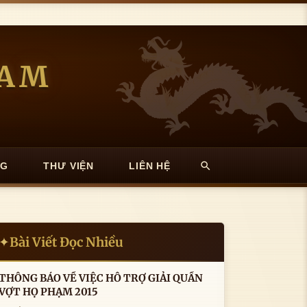
NAM
NG
THƯ VIỆN
LIÊN HỆ
Bài Viết Đọc Nhiều
✦
THÔNG BÁO VỀ VIỆC HỖ TRỢ GIẢI QUẦN
VỢT HỌ PHẠM 2015