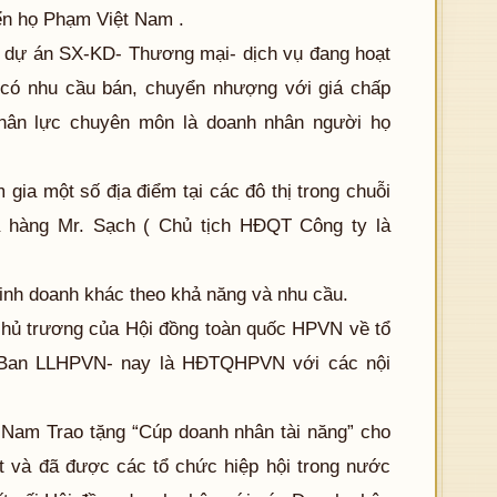
iển họ Phạm Việt Nam .
dự án SX-KD- Thương mại- dịch vụ đang hoạt
có nhu cầu bán, chuyển nhượng với giá chấp
hân lực chuyên môn là doanh nhân người họ
 gia một số địa điểm tại các đô thị trong chuỗi
à hàng Mr. Sạch ( Chủ tịch HĐQT Công ty là
nh doanh khác theo khả năng và nhu cầu.
hủ trương của Hội đồng toàn quốc HPVN về tổ
 Ban LLHPVN- nay là HĐTQHPVN với các nội
 Nam Trao tặng “Cúp doanh nhân tài năng” cho
 và đã được các tổ chức hiệp hội trong nước