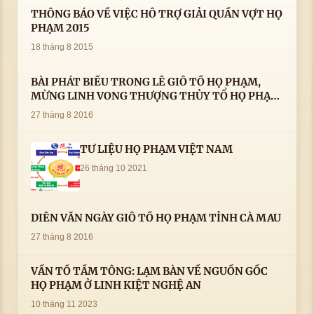
THÔNG BÁO VỀ VIỆC HỖ TRỢ GIẢI QUẦN VỢT HỌ
PHẠM 2015
18 tháng 8 2015
BÀI PHÁT BIỂU TRONG LÊ GIỖ TỔ HỌ PHẠM,
MỪNG LINH VONG THƯỢNG THỦY TỔ HỌ PHẠM
AN VỊ TAI CÀ MAU- ( 22/8/2016) CỦA LS.TS.NV.
27 tháng 8 2016
PHẠM HUỲNH CÔNG- PHÓ CHỦ TỊCH HĐHPVN
TƯ LIỆU HỌ PHẠM VIỆT NAM
26 tháng 10 2021
DIỄN VĂN NGÀY GIỖ TỔ HỌ PHẠM TỈNH CÀ MAU
27 tháng 8 2016
VẤN TỔ TẦM TÔNG: LẠM BÀN VỀ NGUỒN GỐC
HỌ PHẠM Ở LINH KIỆT NGHỆ AN
10 tháng 11 2023