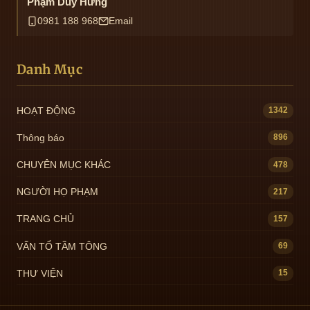
Phạm Duy Hưng
0981 188 968
Email
Danh Mục
HOẠT ĐỘNG
1342
Thông báo
896
CHUYÊN MỤC KHÁC
478
NGƯỜI HỌ PHẠM
217
TRANG CHỦ
157
VẤN TỔ TẦM TÔNG
69
THƯ VIỆN
15