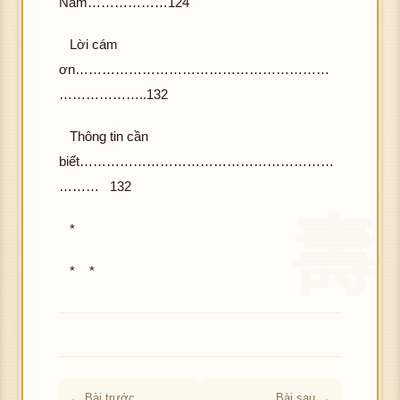
Nam………………124
Lời cám
ơn…………………………………………………
………………..132
Thông tin cần
biết…………………………………………………
……… 132
*
* *
← Bài trước
Bài sau →