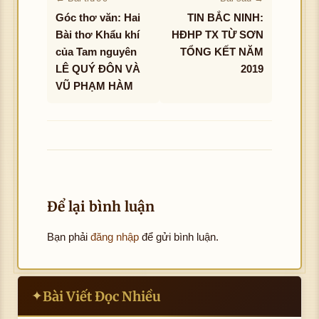
Góc thơ văn: Hai
TIN BẮC NINH:
Bài thơ Khẩu khí
HĐHP TX TỪ SƠN
của Tam nguyên
TỔNG KẾT NĂM
LÊ QUÝ ĐÔN VÀ
2019
VŨ PHẠM HÀM
Để lại bình luận
Bạn phải
đăng nhập
để gửi bình luận.
Bài Viết Đọc Nhiều
✦