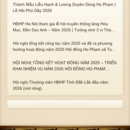
Thánh Mẫu Liễu Hạnh & Lương Duyên Dòng Họ Phạm |
Lễ Hội Phủ Dầy 2026
HĐHP Hà Nội tham gia lễ hội truyền thống làng Hòa
Mục, Đền Dục Anh – Năm 2026 | Tưởng nhớ 3 vị Thành
hoàng họ Phạm là Hoàng Hậu Phạm Thị Uyển và 2 em
trai : ngài Phạm Huy, Phạm Miện
Hội nghị tổng kết công tác năm 2025 và đề ra phương
hướng hoạt động năm 2026 Hội đồng Họ Phạm xã Tuy
An Tây
HỘI NGHỊ TỔNG KẾT HOẠT ĐỘNG NĂM 2025 – TRIỂN
KHAI NHIỆM VỤ NĂM 2026 HỘI ĐỒNG HỌ PHẠM
PHƯỜNG TUY HÒA, TỈNH ĐẮK LẮK
Hội nghị Thường niên HĐHP Tỉnh Đắk Lắk đầu năm
2026 (mở rộng)