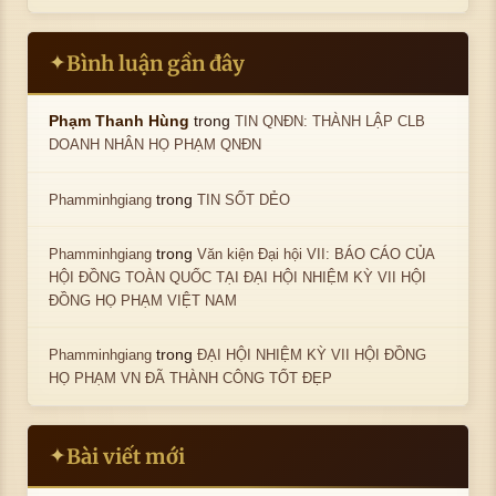
Bình luận gần đây
✦
trong
Phạm Thanh Hùng
TIN QNĐN: THÀNH LẬP CLB
DOANH NHÂN HỌ PHẠM QNĐN
trong
Phamminhgiang
TIN SỐT DẺO
trong
Phamminhgiang
Văn kiện Đại hội VII: BÁO CÁO CỦA
HỘI ĐỒNG TOÀN QUỐC TẠI ĐẠI HỘI NHIỆM KỲ VII HỘI
ĐỒNG HỌ PHẠM VIỆT NAM
trong
Phamminhgiang
ĐẠI HỘI NHIỆM KỲ VII HỘI ĐỒNG
HỌ PHẠM VN ĐÃ THÀNH CÔNG TỐT ĐẸP
Bài viết mới
✦