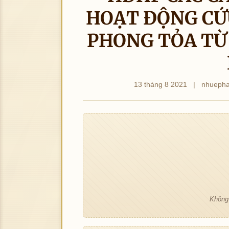
HOẠT ĐỘNG CỨ
PHONG TỎA TỪ
13 tháng 8 2021
|
nhueph
Không 