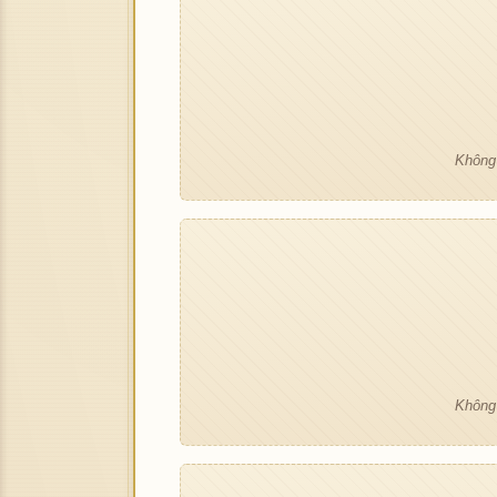
Không 
Không 