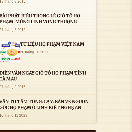
18 tháng 8 2015
BÀI PHÁT BIỂU TRONG LÊ GIỖ TỔ HỌ
PHẠM, MỪNG LINH VONG THƯỢNG
THỦY TỔ HỌ PHẠM AN VỊ TAI CÀ MAU- (
27 tháng 8 2016
22/8/2016) CỦA LS.TS.NV. PHẠM HUỲNH
CÔNG- PHÓ CHỦ TỊCH HĐHPVN
TƯ LIỆU HỌ PHẠM VIỆT NAM
26 tháng 10 2021
DIỄN VĂN NGÀY GIỖ TỔ HỌ PHẠM TỈNH
CÀ MAU
27 tháng 8 2016
VẤN TỔ TẦM TÔNG: LẠM BÀN VỀ NGUỒN
GỐC HỌ PHẠM Ở LINH KIỆT NGHỆ AN
10 tháng 11 2023