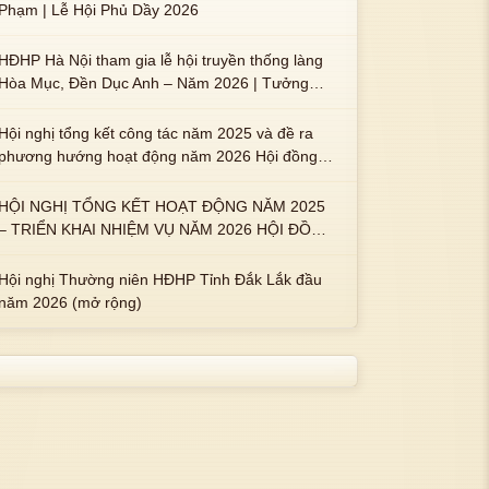
Phạm | Lễ Hội Phủ Dầy 2026
HĐHP Hà Nội tham gia lễ hội truyền thống làng
Hòa Mục, Đền Dục Anh – Năm 2026 | Tưởng
nhớ 3 vị Thành hoàng họ Phạm là Hoàng Hậu
Phạm Thị Uyển và 2 em trai : ngài Phạm Huy,
Hội nghị tổng kết công tác năm 2025 và đề ra
Phạm Miện
phương hướng hoạt động năm 2026 Hội đồng
Họ Phạm xã Tuy An Tây
HỘI NGHỊ TỔNG KẾT HOẠT ĐỘNG NĂM 2025
– TRIỂN KHAI NHIỆM VỤ NĂM 2026 HỘI ĐỒNG
HỌ PHẠM PHƯỜNG TUY HÒA, TỈNH ĐẮK LẮK
Hội nghị Thường niên HĐHP Tỉnh Đắk Lắk đầu
năm 2026 (mở rộng)