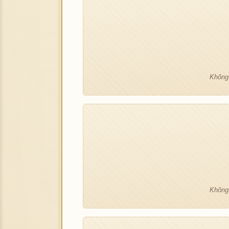
Không 
Không 