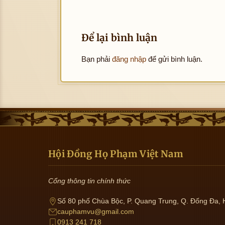
Để lại bình luận
Bạn phải
đăng nhập
để gửi bình luận.
Hội Đồng Họ Phạm Việt Nam
Cổng thông tin chính thức
Số 80 phố Chùa Bộc, P. Quang Trung, Q. Đống Đa, 
cauphamvu@gmail.com
0913 241 718