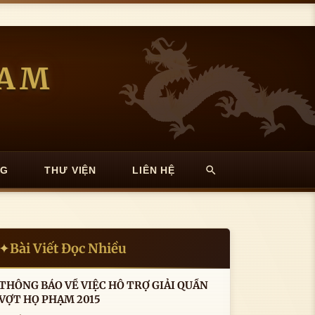
NAM
NG
THƯ VIỆN
LIÊN HỆ
Bài Viết Đọc Nhiều
✦
THÔNG BÁO VỀ VIỆC HỖ TRỢ GIẢI QUẦN
VỢT HỌ PHẠM 2015