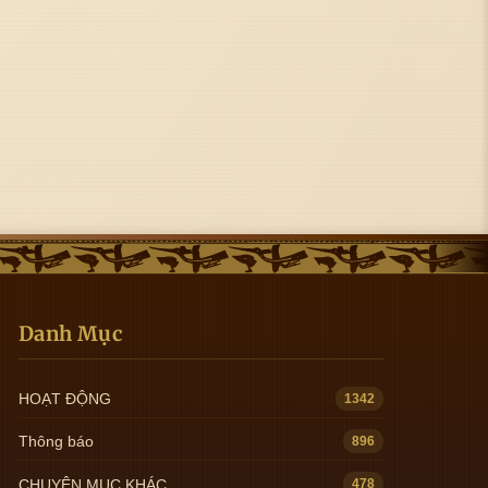
Danh Mục
HOẠT ĐỘNG
1342
Thông báo
896
CHUYÊN MỤC KHÁC
478