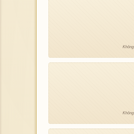
Không 
Không 