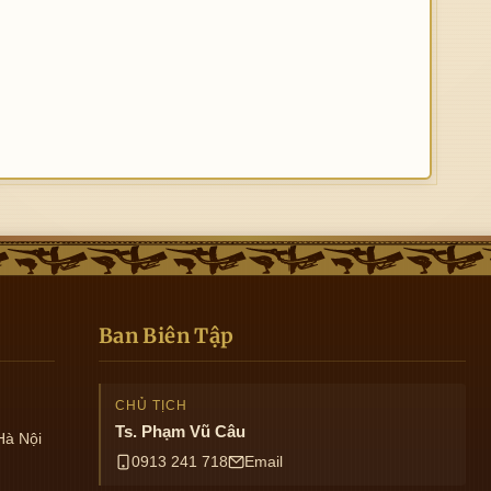
Ban Biên Tập
CHỦ TỊCH
Ts. Phạm Vũ Câu
Hà Nội
0913 241 718
Email