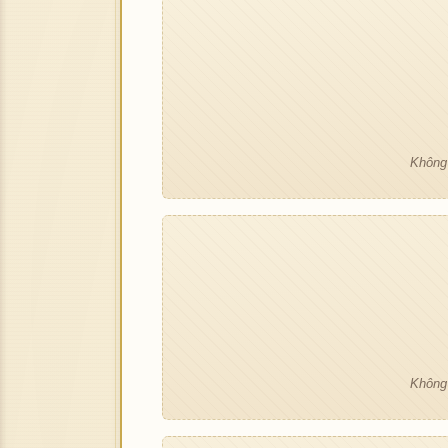
Không 
Không 