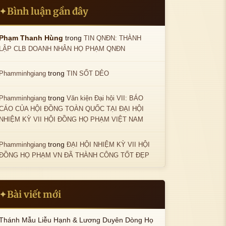
Bình luận gần đây
✦
trong
Phạm Thanh Hùng
TIN QNĐN: THÀNH
LẬP CLB DOANH NHÂN HỌ PHẠM QNĐN
trong
Phamminhgiang
TIN SỐT DẺO
trong
Phamminhgiang
Văn kiện Đại hội VII: BÁO
CÁO CỦA HỘI ĐỒNG TOÀN QUỐC TẠI ĐẠI HỘI
NHIỆM KỲ VII HỘI ĐỒNG HỌ PHẠM VIỆT NAM
trong
Phamminhgiang
ĐẠI HỘI NHIỆM KỲ VII HỘI
ĐỒNG HỌ PHẠM VN ĐÃ THÀNH CÔNG TỐT ĐẸP
Bài viết mới
✦
Thánh Mẫu Liễu Hạnh & Lương Duyên Dòng Họ