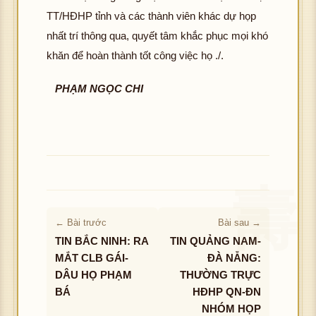
TT/HĐHP tỉnh và các thành viên khác dự họp
nhất trí thông qua, quyết tâm khắc phục mọi khó
khăn để hoàn thành tốt công việc họ ./.
PHẠM NGỌC CHI
← Bài trước
Bài sau →
TIN BẮC NINH: RA
TIN QUẢNG NAM-
MẮT CLB GÁI-
ĐÀ NẴNG:
DÂU HỌ PHẠM
THƯỜNG TRỰC
BÁ
HĐHP QN-ĐN
NHÓM HỌP