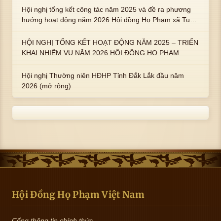
trai : ngài Phạm Huy, Phạm Miện
Hội nghị tổng kết công tác năm 2025 và đề ra phương
hướng hoạt động năm 2026 Hội đồng Họ Phạm xã Tuy
An Tây
HỘI NGHỊ TỔNG KẾT HOẠT ĐỘNG NĂM 2025 – TRIỂN
KHAI NHIỆM VỤ NĂM 2026 HỘI ĐỒNG HỌ PHẠM
PHƯỜNG TUY HÒA, TỈNH ĐẮK LẮK
Hội nghị Thường niên HĐHP Tỉnh Đắk Lắk đầu năm
2026 (mở rộng)
Hội Đồng Họ Phạm Việt Nam
Cổng thông tin chính thức