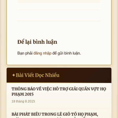
Để lại bình luận
Bạn phải
đăng nhập
để gửi bình luận.
Bài Viết Đọc Nhiều
✦
THÔNG BÁO VỀ VIỆC HỖ TRỢ GIẢI QUẦN VỢT HỌ
PHẠM 2015
18 tháng 8 2015
BÀI PHÁT BIỂU TRONG LÊ GIỖ TỔ HỌ PHẠM,