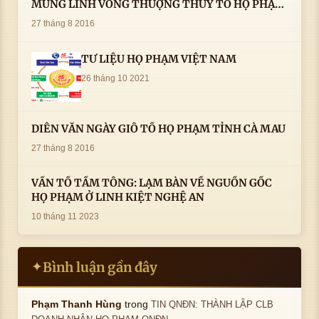
MỪNG LINH VONG THƯỢNG THỦY TỔ HỌ PHẠM
AN VỊ TAI CÀ MAU- ( 22/8/2016) CỦA LS.TS.NV.
27 tháng 8 2016
PHẠM HUỲNH CÔNG- PHÓ CHỦ TỊCH HĐHPVN
TƯ LIỆU HỌ PHẠM VIỆT NAM
26 tháng 10 2021
DIỄN VĂN NGÀY GIỖ TỔ HỌ PHẠM TỈNH CÀ MAU
27 tháng 8 2016
VẤN TỔ TẦM TÔNG: LẠM BÀN VỀ NGUỒN GỐC
HỌ PHẠM Ở LINH KIỆT NGHỆ AN
10 tháng 11 2023
Bình luận gần đây
✦
trong
Phạm Thanh Hùng
TIN QNĐN: THÀNH LẬP CLB