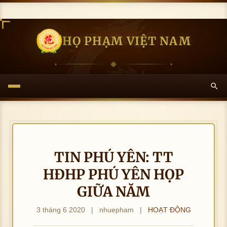
HỌ PHẠM VIỆT NAM
TIN PHÚ YÊN: TT
HĐHP PHÚ YÊN HỌP
GIỮA NĂM
3 tháng 6 2020
|
nhuepham
|
HOẠT ĐỘNG