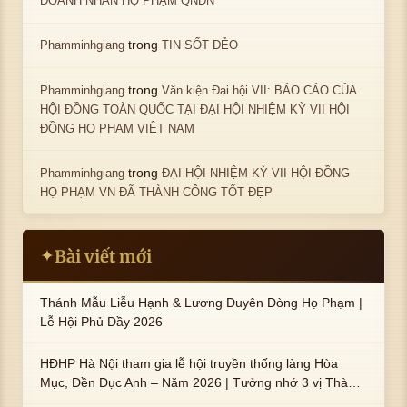
DOANH NHÂN HỌ PHẠM QNĐN
trong
Phamminhgiang
TIN SỐT DẺO
trong
Phamminhgiang
Văn kiện Đại hội VII: BÁO CÁO CỦA
HỘI ĐỒNG TOÀN QUỐC TẠI ĐẠI HỘI NHIỆM KỲ VII HỘI
ĐỒNG HỌ PHẠM VIỆT NAM
trong
Phamminhgiang
ĐẠI HỘI NHIỆM KỲ VII HỘI ĐỒNG
HỌ PHẠM VN ĐÃ THÀNH CÔNG TỐT ĐẸP
Bài viết mới
✦
Thánh Mẫu Liễu Hạnh & Lương Duyên Dòng Họ Phạm |
Lễ Hội Phủ Dầy 2026
HĐHP Hà Nội tham gia lễ hội truyền thống làng Hòa
Mục, Đền Dục Anh – Năm 2026 | Tưởng nhớ 3 vị Thành
hoàng họ Phạm là Hoàng Hậu Phạm Thị Uyển và 2 em