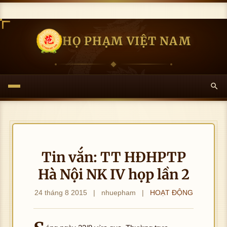
HỌ PHẠM VIỆT NAM
Tin vắn: TT HĐHPTP
Hà Nội NK IV họp lần 2
24 tháng 8 2015
|
nhuepham
|
HOẠT ĐỘNG