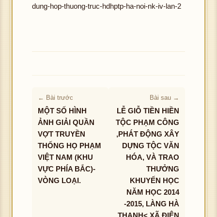
dung-hop-thuong-truc-hdhptp-ha-noi-nk-iv-lan-2
← Bài trước
Bài sau →
MỘT SỐ HÌNH
LỄ GIỖ TIỀN HIỀN
ẢNH GIẢI QUẦN
TỘC PHẠM CÔNG
VỢT TRUYỀN
,PHÁT ĐỘNG XÂY
THỐNG HỌ PHẠM
DỰNG TỘC VĂN
VIỆT NAM (KHU
HÓA, VÀ TRAO
VỰC PHÍA BẮC)-
THƯỞNG
VÒNG LOẠI.
KHUYẾN HỌC
NĂM HỌC 2014
-2015, LÀNG HÀ
THANH< XÃ ĐIỆN