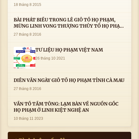
18 tháng 8 2015
BÀI PHÁT BIỂU TRONG LÊ GIỖ TỔ HỌ PHẠM,
MỪNG LINH VONG THƯỢNG THỦY TỔ HỌ PHẠM
AN VỊ TAI CÀ MAU- ( 22/8/2016) CỦA LS.TS.NV.
27 tháng 8 2016
PHẠM HUỲNH CÔNG- PHÓ CHỦ TỊCH HĐHPVN
TƯ LIỆU HỌ PHẠM VIỆT NAM
26 tháng 10 2021
DIỄN VĂN NGÀY GIỖ TỔ HỌ PHẠM TỈNH CÀ MAU
27 tháng 8 2016
VẤN TỔ TẦM TÔNG: LẠM BÀN VỀ NGUỒN GỐC
HỌ PHẠM Ở LINH KIỆT NGHỆ AN
10 tháng 11 2023