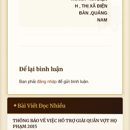
H , THỊ XÃ ĐIỆN
BÀN ,QUẢNG
NAM
Để lại bình luận
Bạn phải
đăng nhập
để gửi bình luận.
Bài Viết Đọc Nhiều
✦
THÔNG BÁO VỀ VIỆC HỖ TRỢ GIẢI QUẦN VỢT HỌ
PHẠM 2015