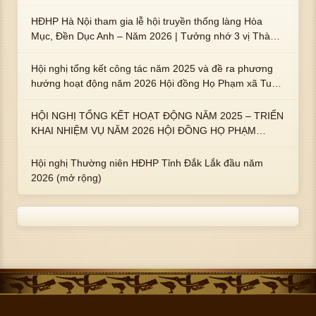
HĐHP Hà Nội tham gia lễ hội truyền thống làng Hòa
Mục, Đền Dục Anh – Năm 2026 | Tưởng nhớ 3 vị Thành
hoàng họ Phạm là Hoàng Hậu Phạm Thị Uyển và 2 em
trai : ngài Phạm Huy, Phạm Miện
Hội nghị tổng kết công tác năm 2025 và đề ra phương
hướng hoạt động năm 2026 Hội đồng Họ Phạm xã Tuy
An Tây
HỘI NGHỊ TỔNG KẾT HOẠT ĐỘNG NĂM 2025 – TRIỂN
KHAI NHIỆM VỤ NĂM 2026 HỘI ĐỒNG HỌ PHẠM
PHƯỜNG TUY HÒA, TỈNH ĐẮK LẮK
Hội nghị Thường niên HĐHP Tỉnh Đắk Lắk đầu năm
2026 (mở rộng)