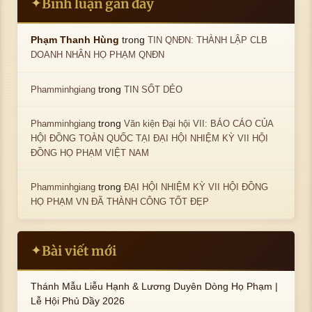
Bình luận gần đây
✦
trong
Phạm Thanh Hùng
TIN QNĐN: THÀNH LẬP CLB
DOANH NHÂN HỌ PHẠM QNĐN
trong
Phamminhgiang
TIN SỐT DẺO
trong
Phamminhgiang
Văn kiện Đại hội VII: BÁO CÁO CỦA
HỘI ĐỒNG TOÀN QUỐC TẠI ĐẠI HỘI NHIỆM KỲ VII HỘI
ĐỒNG HỌ PHẠM VIỆT NAM
trong
Phamminhgiang
ĐẠI HỘI NHIỆM KỲ VII HỘI ĐỒNG
HỌ PHẠM VN ĐÃ THÀNH CÔNG TỐT ĐẸP
Bài viết mới
✦
Thánh Mẫu Liễu Hạnh & Lương Duyên Dòng Họ Phạm |
Lễ Hội Phủ Dầy 2026