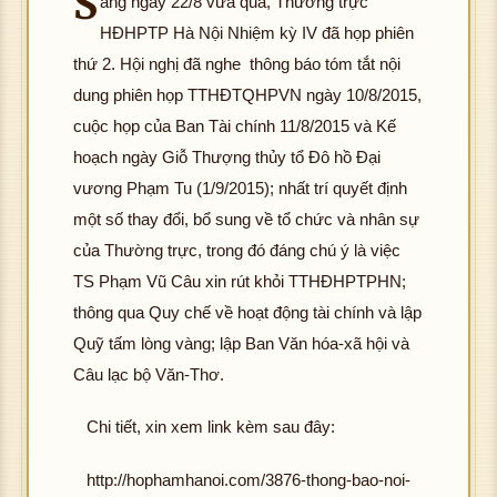
S
áng ngày 22/8 vừa qua, Thường trực
HĐHPTP Hà Nội Nhiệm kỳ IV đã họp phiên
thứ 2. Hội nghị đã nghe thông báo tóm tắt nội
dung phiên họp TTHĐTQHPVN ngày 10/8/2015,
cuộc họp của Ban Tài chính 11/8/2015 và Kế
hoạch ngày Giỗ Thượng thủy tổ Đô hồ Đại
vương Phạm Tu (1/9/2015); nhất trí quyết định
một số thay đổi, bổ sung về tổ chức và nhân sự
của Thường trực, trong đó đáng chú ý là việc
TS Phạm Vũ Câu xin rút khỏi TTHĐHPTPHN;
thông qua Quy chế về hoạt động tài chính và lập
Quỹ tấm lòng vàng; lập Ban Văn hóa-xã hội và
Câu lạc bộ Văn-Thơ.
Chi tiết, xin xem link kèm sau đây:
http://hophamhanoi.com/3876-thong-bao-noi-