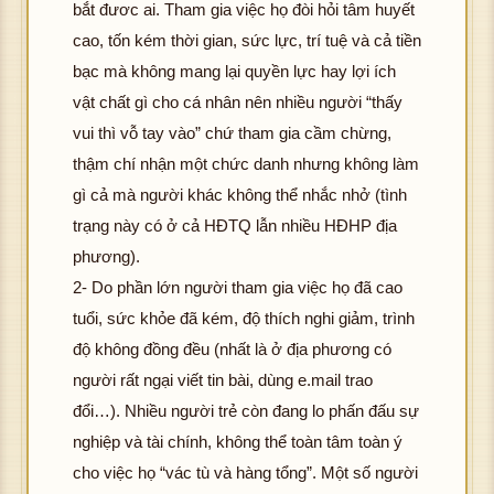
bắt đươc ai. Tham gia việc họ đòi hỏi tâm huyết
cao, tốn kém thời gian, sức lực, trí tuệ và cả tiền
bạc mà không mang lại quyền lực hay lợi ích
vật chất gì cho cá nhân nên nhiều người “thấy
vui thì vỗ tay vào” chứ tham gia cầm chừng,
thậm chí nhận một chức danh nhưng không làm
gì cả mà người khác không thể nhắc nhở (tình
trạng này có ở cả HĐTQ lẫn nhiều HĐHP địa
phương).
2- Do phần lớn người tham gia việc họ đã cao
tuổi, sức khỏe đã kém, độ thích nghi giảm, trình
độ không đồng đều (nhất là ở địa phương có
người rất ngại viết tin bài, dùng e.mail trao
đổi…). Nhiều người trẻ còn đang lo phấn đấu sự
nghiệp và tài chính, không thể toàn tâm toàn ý
cho việc họ “vác tù và hàng tổng”. Một số người