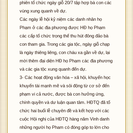
phiên tổ chức ngày giỗ 20/7 tập hợp bà con các
vùng xung quanh về dự.
Các ngày lễ hội kỷ niệm các danh nhân họ
Phạm ở các địa phương được HĐ họ Phạm
các cấp tổ chức trọng thể thu hút đông đảo bà
con tham gia. Trong các gia tộc, ngày giỗ chạp
là ngày thiêng liêng, con cháu xa gần về dự, lại
mời thêm đại diện HĐ họ Phạm các địa phương
và các gia tộc xung quanh đến dự.
3- Các hoạt động văn hóa – xã hội, khuyến học
khuyến tài mạnh mẽ và sôi động từ cơ sở đến
phạm vi cả nước, được bà con hưởng ứng,
chính quyền và dư luận quan tâm. HĐTQ đã tổ
chức hai buổi lễ chuyên đề và kết hợp với các
cuộc Hội nghị của HĐTQ hàng năm Vinh danh
những người họ Pham có đóng góp to lớn cho