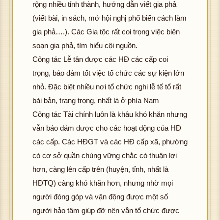
rộng nhiều tỉnh thành, hướng dẫn viết gia phả
(viết bài, in sách, mở hội nghị phổ biến cách làm
gia phả….). Các Gia tộc rất coi trọng việc biên
soạn gia phả, tìm hiểu cội nguồn.
Công tác Lễ tân được các HĐ các cấp coi
trọng, bảo đảm tốt việc tổ chức các sự kiện lớn
nhỏ. Đặc biệt nhiều nơi tổ chức nghi lễ tế tổ rất
bài bản, trang trọng, nhất là ở phía Nam
Công tác Tài chính luôn là khâu khó khăn nhưng
vẫn bảo đảm được cho các hoạt động của HĐ
các cấp. Các HĐGT và các HĐ cấp xã, phường
có cơ sở quần chúng vững chắc có thuận lợi
hơn, càng lên cấp trên (huyện, tỉnh, nhất là
HĐTQ) càng khó khăn hơn, nhưng nhờ mọi
người đóng góp và vận động được một số
người hảo tâm giúp đỡ nên vẫn tổ chức được