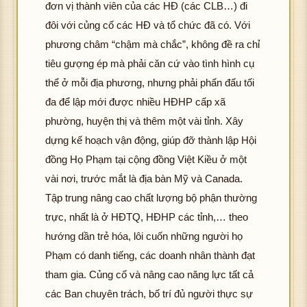
đơn vị thành viên của các HĐ (các CLB…) đi
đôi với củng cố các HĐ và tổ chức đã có. Với
phương châm “chậm mà chắc”, không đề ra chỉ
tiêu gượng ép mà phải căn cứ vào tình hình cụ
thể ở mỗi địa phương, nhưng phải phấn đấu tối
đa để lập mới được nhiều HĐHP cấp xã
phường, huyện thị và thêm một vài tỉnh. Xây
dựng kế hoạch vận động, giúp đỡ thành lập Hội
đồng Họ Phạm tại cộng đồng Việt Kiều ở một
vài nơi, trước mắt là địa bàn Mỹ và Canada.
Tập trung nâng cao chất lượng bộ phận thường
trực, nhất là ở HĐTQ, HĐHP các tỉnh,… theo
hướng dần trẻ hóa, lôi cuốn những người họ
Phạm có danh tiếng, các doanh nhân thành đạt
tham gia. Củng cố và nâng cao năng lực tất cả
các Ban chuyên trách, bố trí đủ người thực sự