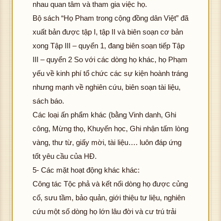
nhau quan tâm và tham gia việc họ.
Bộ sách “Họ Pham trong cộng đồng dân Việt” đã
xuất bản được tập I, tập II và biên soạn cơ bản
xong Tập III – quyển 1, đang biên soạn tiếp Tập
III – quyển 2 So với các dòng họ khác, họ Phạm
yếu về kinh phí tổ chức các sự kiện hoành tráng
nhưng mạnh về nghiên cứu, biên soạn tài liệu,
sách báo.
Các loại ấn phẩm khác (bằng Vinh danh, Ghi
công, Mừng thọ, Khuyến học, Ghi nhận tấm lòng
vàng, thư từ, giấy mời, tài liệu…. luôn đáp ứng
tốt yêu cầu của HĐ.
5- Các mặt hoạt động khác khác:
Công tác Tộc phả và kết nối dòng họ được củng
cố, sưu tầm, bảo quản, giới thiệu tư liệu, nghiên
cứu một số dòng họ lớn lâu đời và cư trú trải