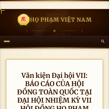
HỌ PHẠM VIỆT NAM
Văn kiện Đại hội VII:
BÁO CÁO CỦA HỘI
ĐỒNG TOÀN QUỐC TẠI
ĐẠI HỘI NHIỆM KỲ VII
HỘI ĐỒNG HỌ PHẠM