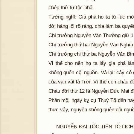
chép thứ tự tộc phả.
Tưởng nghĩ: Gia phả họ ta từ lúc mớ
đời hàng lối rõ ràng, chia làm ba quyể
Chi trưởng Nguyễn Văn Thường giữ 1
Chi trưởng thứ hai Nguyễn Văn Nghĩa
Chi trưởng chi thứ ba Nguyễn Văn Bỉn
Vì thế cho nên họ ta lấy gia phả l
không quên cội nguồn. Vả lại: cây có
của vạn vật là Trời. Vì thế con cháu đ
Cháu đời thứ 12 là Nguyễn Đức Mại đ
Phần mộ, ngày kỵ cụ Thuỷ Tổ đến nay
thực vậy, nguyện không quên cội nguồ
NGUYỄN ĐẠI TỘC TIÊN TỔ LỊCH