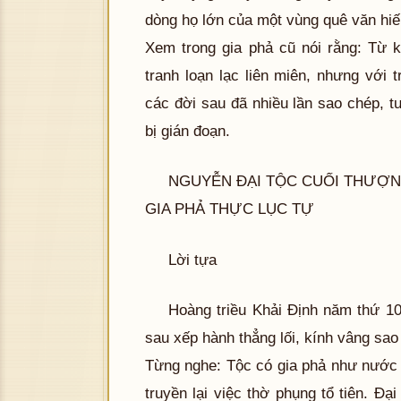
dòng họ lớn của một vùng quê văn hiế
Xem trong gia phả cũ nói rằng: Từ k
tranh loạn lạc liên miên, nhưng với
các đời sau đã nhiều lần sao chép, t
bị gián đoạn.
NGUYỄN ĐẠI TỘC CUỐI THƯỢN
GIA PHẢ THỰC LỤC TỰ
Lời tựa
Hoàng triều Khải Định năm thứ 1
sau xếp hành thẳng lối, kính vâng sao
Từng nghe: Tộc có gia phả như nước 
truyền lại việc thờ phụng tổ tiên. Đạ