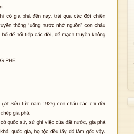
n.
hi có gia phả đến nay, trải qua các đời chiến
 truyền thống “uống nước nhớ nguồn” con cháu
u bổ để nối tiếp các đời, để mạch truyền không
G PHE
0 (Ất Sửu tức năm 1925) con cháu các chi đời
 chép gia phả.
có quốc sử, sử ghi việc của đất nước, gia phả
i khái quốc gia, họ tộc đều lấy đó làm gốc vậy.