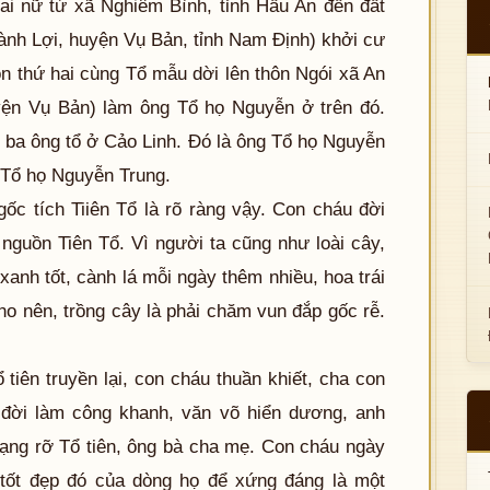
ai nữ từ xã Nghiêm Bình, tỉnh Hầu An đến đất
hành Lợi, huyện Vụ Bản, tỉnh Nam Định) khởi cư
n thứ hai cùng Tổ mẫu dời lên thôn Ngói xã An
uyện Vụ Bản) làm ông Tổ họ Nguyễn ở trên đó.
 ba ông tổ ở Cảo Linh. Đó là ông Tổ họ Nguyễn
 Tổ họ Nguyễn Trung.
gốc tích Tiiên Tổ là rõ ràng vậy. Con cháu đời
 nguồn Tiên Tổ. Vì người ta cũng như loài cây,
anh tốt, cành lá mỗi ngày thêm nhiều, hoa trái
ho nên, trồng cây là phải chăm vun đắp gốc rễ.
iên truyền lại, con cháu thuần khiết, cha con
i đời làm công khanh, văn võ hiển dương, anh
rạng rỡ Tổ tiên, ông bà cha mẹ. Con cháu ngày
 tốt đẹp đó của dòng họ để xứng đáng là một