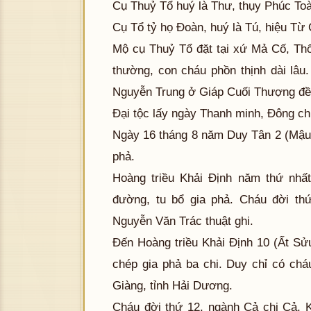
Cụ Thuỷ Tổ huý là Thư, thụy Phúc To
Cụ Tổ tỷ họ Đoàn, huý là Tú, hiệu Từ
Mộ cụ Thuỷ Tổ đặt tại xứ Mả Cố, Thổ 
thường, con cháu phồn thịnh dài lâ
Nguyễn Trung ở Giáp Cuối Thượng đều
Đại tộc lấy ngày Thanh minh, Đông ch
Ngày 16 tháng 8 năm Duy Tân 2 (Mậu 
phả.
Hoàng triều Khải Định năm thứ nhất
đường, tu bổ gia phả. Cháu đời th
Nguyễn Văn Trác thuật ghi.
Đến Hoàng triều Khải Định 10 (Ất Sử
chép gia phả ba chi. Duy chỉ có ch
Giàng, tỉnh Hải Dương.
Cháu đời thứ 12, ngành Cả chi Cả, 