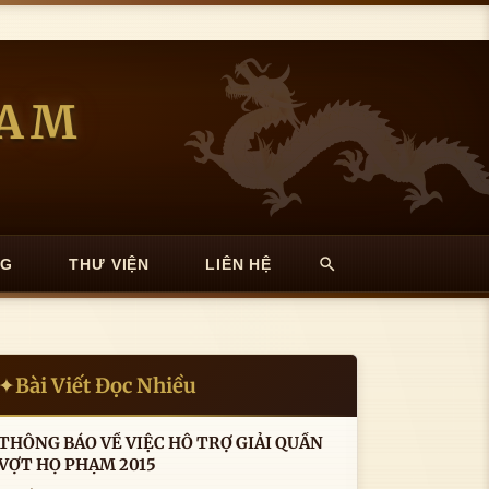
NAM
NG
THƯ VIỆN
LIÊN HỆ
Bài Viết Đọc Nhiều
✦
THÔNG BÁO VỀ VIỆC HỖ TRỢ GIẢI QUẦN
VỢT HỌ PHẠM 2015