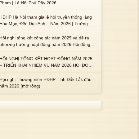
Phạm | Lễ Hội Phủ Dầy 2026
HĐHP Hà Nội tham gia lễ hội truyền thống làng
Hòa Mục, Đền Dục Anh – Năm 2026 | Tưởng
nhớ 3 vị Thành hoàng họ Phạm là Hoàng Hậu
Phạm Thị Uyển và 2 em trai : ngài Phạm Huy,
Hội nghị tổng kết công tác năm 2025 và đề ra
Phạm Miện
phương hướng hoạt động năm 2026 Hội đồng
Họ Phạm xã Tuy An Tây
HỘI NGHỊ TỔNG KẾT HOẠT ĐỘNG NĂM 2025
– TRIỂN KHAI NHIỆM VỤ NĂM 2026 HỘI ĐỒNG
HỌ PHẠM PHƯỜNG TUY HÒA, TỈNH ĐẮK LẮK
Hội nghị Thường niên HĐHP Tỉnh Đắk Lắk đầu
năm 2026 (mở rộng)