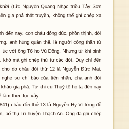
 khời (tức Nguyễn Quang Nhạc triều Tây Sơn
ên gia phả thất truyền, không thể ghi chép xa
nh đến nay, con cháu đông đúc, phồn thịnh, đời
ng, anh hùng quán thế, là người công thần từ
úc với ông Tổ họ Vũ Đông. Nhưng từ khi binh
n, khó mà ghi chép thứ tự các đời. Duy chỉ đến
 cho do cháu đời thứ 12 là Nguyễn Đức Mại,
nghe sự chỉ bảo của tiền nhân, cha anh đời
 khảo gia phả. Từ khi cụ Thuỷ tổ họ ta đến nay
ể làm thực lục vậy.
1841) cháu đời thứ 13 là Nguyễn Hy Vĩ từng đỗ
n, bổ thụ Tri huyện Thạch An. Ông đã ghi chép