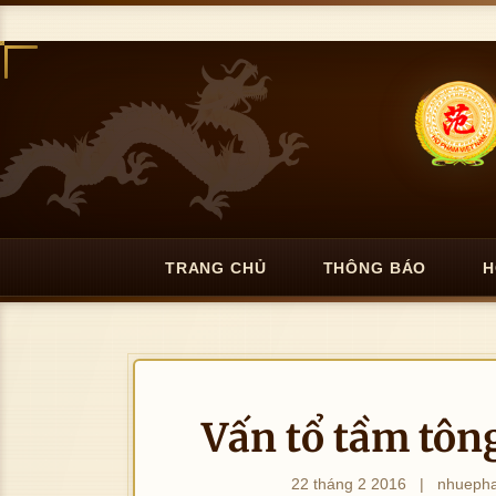
TRANG CHỦ
THÔNG BÁO
H
Vấn tổ tầm tông
22 tháng 2 2016
|
nhueph