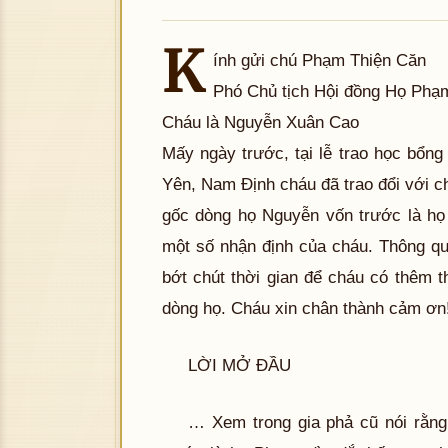
K
ính gửi chú Phạm Thiện Căn
Phó Chủ tịch Hội đồng Họ Phạ
Cháu là Nguyễn Xuân Cao
Mấy ngày trước, tại lễ trao học bổ
Yên, Nam Định cháu đã trao đổi với 
gốc dòng họ Nguyễn vốn trước là họ
một số nhận định của cháu. Thông q
bớt chút thời gian để cháu có thêm 
dòng họ. Cháu xin chân thành cảm ơn
LỜI MỞ ĐẦU
… Xem trong gia phả cũ nói rằn