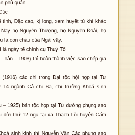
àn phủ quân
 Cúc
tinh, Đặc cao, kị long, xem huyệt tú khí khác
u. Nay họ Nguyễn Thượng, họ Nguyễn Đoài, họ
 là con cháu của Ngài vậy.
í là ngày tế chính cụ Thuỷ Tổ
Thân – 1908) thì hoàn thành việc sao chép gia
 (1916) các chi trong Đại tộc hội họp tại Từ
ứ 14 ngành Cả chi Ba, chi trưởng Khoá sinh
u – 1925) bản tộc họp tại Từ đường phụng sao
áu đời thứ 12 ngụ tại xã Thạch Lỗi huyện Cẩm
Khoá sinh kinh thí Nguyễn Văn Các phụng sao