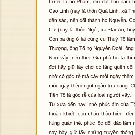
trước là họ Phạm, dìu dắt bốn nam h
Cảo Linh (nay là thôn Quả Linh, xã T
dân sắc, nên đổi thành họ Nguyễn. Co
Cự (nay là thôn Ngói, xã Đại An, h
Còn ba ông ở lại cùng cụ Thuỷ Tổ làm
Thượng, ông Tổ họ Nguyễn Đoài, ông
Như vậy, nếu theo Gia phả họ ta thì 
đời hãy giữ lấy chớ có lãng quên cội
nhờ có gốc rễ mà cây mỗi ngày thêm x
mỗi ngày thêm ngọt ngào trĩu nặng. C
Tiên Tổ là gốc rễ của loài người vậy.
Từ xưa đến nay, nhờ phúc ấm của Tổ t
thuần khiết, con cháu thảo hiền, đờ
hùng quán thế, phúc lộc dồi dào làm 
nay hãy giữ lấy những truyền thống