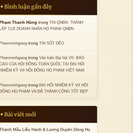
Bình luận gần đây
✦
trong
Phạm Thanh Hùng
TIN QNĐN: THÀNH
LẬP CLB DOANH NHÂN HỌ PHẠM QNĐN
trong
Phamminhgiang
TIN SỐT DẺO
trong
Phamminhgiang
Văn kiện Đại hội VII: BÁO
CÁO CỦA HỘI ĐỒNG TOÀN QUỐC TẠI ĐẠI HỘI
NHIỆM KỲ VII HỘI ĐỒNG HỌ PHẠM VIỆT NAM
trong
Phamminhgiang
ĐẠI HỘI NHIỆM KỲ VII HỘI
ĐỒNG HỌ PHẠM VN ĐÃ THÀNH CÔNG TỐT ĐẸP
Bài viết mới
✦
Thánh Mẫu Liễu Hạnh & Lương Duyên Dòng Họ