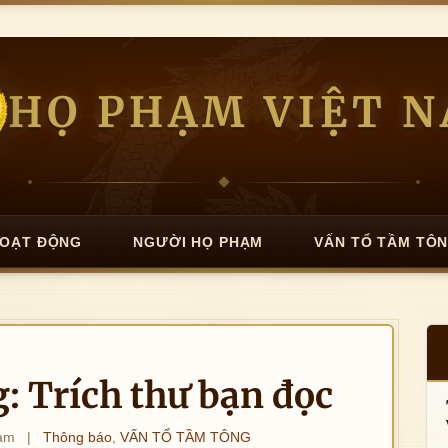
HỌ PHẠM VIỆT 
OẠT ĐỘNG
NGƯỜI HỌ PHẠM
VẤN TỔ TẦM TÔ
: Trích thư bạn đọc
am
|
Thông báo
,
VẤN TỔ TẦM TÔNG