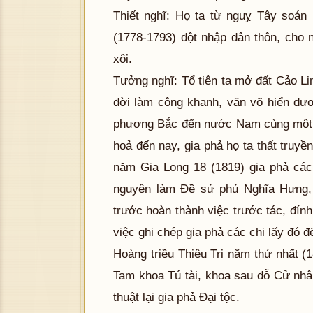
Thiết nghĩ: Họ ta từ nguỵ Tây soán
(1778-1793) đột nhập dân thôn, cho n
xôi.
Tưởng nghĩ: Tổ tiên ta mở đất Cảo Li
đời làm công khanh, văn võ hiển dươ
phương Bắc đến nước Nam cùng một l
hoả đến nay, gia phả họ ta thất truyề
năm Gia Long 18 (1819) gia phả các
nguyên làm Đề sử phủ Nghĩa Hưng, 
trước hoàn thành việc trước tác, đính
việc ghi chép gia phả các chi lấy đó đ
Hoàng triều Thiệu Trị năm thứ nhất (
Tam khoa Tú tài, khoa sau đỗ Cử nhâ
thuật lại gia phả Đại tộc.