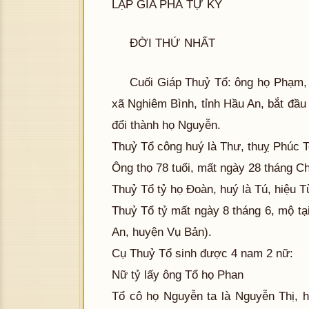
LẬP GIA PHẢ TỰ KÝ
ĐỜI THỨ NHẤT
Cuối Giáp Thuỷ Tổ: ông họ Phạm, 
xã Nghiêm Bình, tỉnh Hầu An, bắt đầu
đổi thành họ Nguyễn.
Thuỷ Tổ công huý là Thư, thuỵ Phúc 
Ông thọ 78 tuổi, mất ngày 28 tháng 
Thuỷ Tổ tỷ họ Đoàn, huý là Tú, hiệu 
Thuỷ Tổ tỷ mất ngày 8 tháng 6, mộ tại
An, huyện Vụ Bản).
Cụ Thuỷ Tổ sinh được 4 nam 2 nữ:
Nữ tỷ lấy ông Tổ họ Phan
Tổ cô họ Nguyễn ta là Nguyễn Thị, h