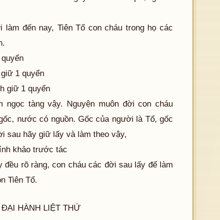
i làm đến nay, Tiên Tổ con cháu trong họ các
n.
 quyển
 giữ 1 quyển
h giữ 1 quyển
àm ngọc tàng vậy. Nguyện muôn đời con cháu
 gốc, nước có nguồn. Gốc của người là Tổ, gốc
ời sau hãy giữ lấy và làm theo vậy,
ính khảo trước tác
 đều rõ ràng, con cháu các đời sau lấy để làm
n Tiên Tổ.
 ĐẠI HÀNH LIỆT THỨ