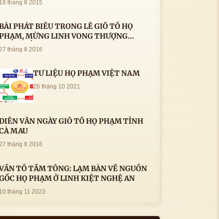
18 tháng 8 2015
BÀI PHÁT BIỂU TRONG LÊ GIỖ TỔ HỌ
PHẠM, MỪNG LINH VONG THƯỢNG
THỦY TỔ HỌ PHẠM AN VỊ TAI CÀ MAU- (
27 tháng 8 2016
22/8/2016) CỦA LS.TS.NV. PHẠM HUỲNH
CÔNG- PHÓ CHỦ TỊCH HĐHPVN
TƯ LIỆU HỌ PHẠM VIỆT NAM
26 tháng 10 2021
DIỄN VĂN NGÀY GIỖ TỔ HỌ PHẠM TỈNH
CÀ MAU
27 tháng 8 2016
VẤN TỔ TẦM TÔNG: LẠM BÀN VỀ NGUỒN
GỐC HỌ PHẠM Ở LINH KIỆT NGHỆ AN
10 tháng 11 2023