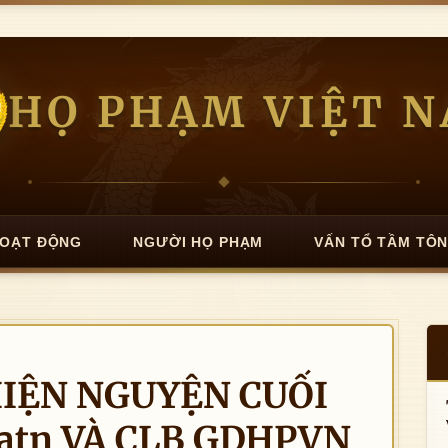
HỌ PHẠM VIỆT 
OẠT ĐỘNG
NGƯỜI HỌ PHẠM
VẤN TỔ TẦM TÔ
HIỆN NGUYỆN CUỐI
atn VÀ CLB GDHPVN