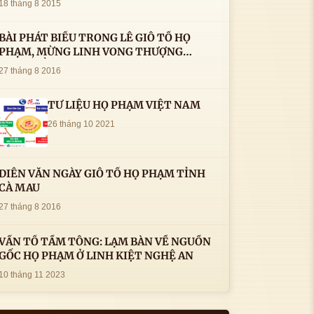
18 tháng 8 2015
BÀI PHÁT BIỂU TRONG LÊ GIỖ TỔ HỌ
PHẠM, MỪNG LINH VONG THƯỢNG
THỦY TỔ HỌ PHẠM AN VỊ TAI CÀ MAU- (
27 tháng 8 2016
22/8/2016) CỦA LS.TS.NV. PHẠM HUỲNH
CÔNG- PHÓ CHỦ TỊCH HĐHPVN
TƯ LIỆU HỌ PHẠM VIỆT NAM
26 tháng 10 2021
DIỄN VĂN NGÀY GIỖ TỔ HỌ PHẠM TỈNH
CÀ MAU
27 tháng 8 2016
VẤN TỔ TẦM TÔNG: LẠM BÀN VỀ NGUỒN
GỐC HỌ PHẠM Ở LINH KIỆT NGHỆ AN
10 tháng 11 2023