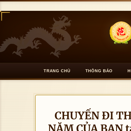
TRANG CHỦ
THÔNG BÁO
H
CHUYẾN ĐI T
NĂM CỦA BAN t