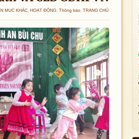
N MỤC KHÁC
,
HOẠT ĐỘNG
,
Thông báo
,
TRANG CHỦ