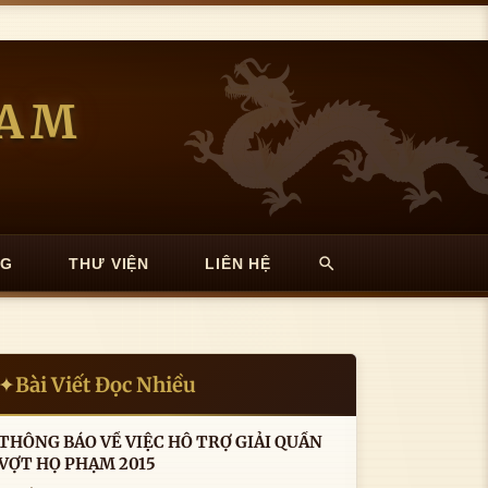
NAM
NG
THƯ VIỆN
LIÊN HỆ
Bài Viết Đọc Nhiều
✦
THÔNG BÁO VỀ VIỆC HỖ TRỢ GIẢI QUẦN
VỢT HỌ PHẠM 2015