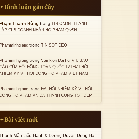
Bình luận gần đây
✦
trong
Phạm Thanh Hùng
TIN QNĐN: THÀNH
LẬP CLB DOANH NHÂN HỌ PHẠM QNĐN
trong
Phamminhgiang
TIN SỐT DẺO
trong
Phamminhgiang
Văn kiện Đại hội VII: BÁO
CÁO CỦA HỘI ĐỒNG TOÀN QUỐC TẠI ĐẠI HỘI
NHIỆM KỲ VII HỘI ĐỒNG HỌ PHẠM VIỆT NAM
trong
Phamminhgiang
ĐẠI HỘI NHIỆM KỲ VII HỘI
ĐỒNG HỌ PHẠM VN ĐÃ THÀNH CÔNG TỐT ĐẸP
Bài viết mới
✦
Thánh Mẫu Liễu Hạnh & Lương Duyên Dòng Họ