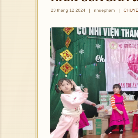
23 tháng 12 2024
|
nhuepham
|
CHUYÊ