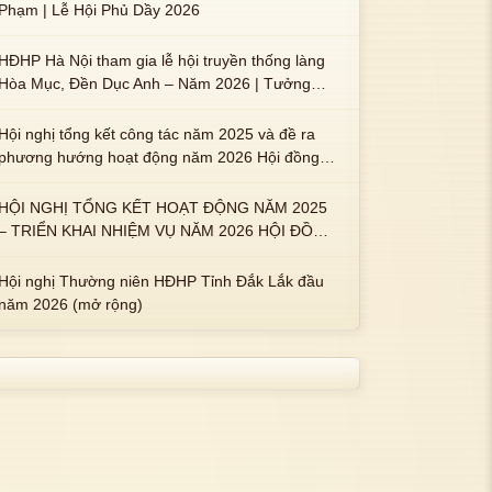
Phạm | Lễ Hội Phủ Dầy 2026
HĐHP Hà Nội tham gia lễ hội truyền thống làng
Hòa Mục, Đền Dục Anh – Năm 2026 | Tưởng
nhớ 3 vị Thành hoàng họ Phạm là Hoàng Hậu
Phạm Thị Uyển và 2 em trai : ngài Phạm Huy,
Hội nghị tổng kết công tác năm 2025 và đề ra
Phạm Miện
phương hướng hoạt động năm 2026 Hội đồng
Họ Phạm xã Tuy An Tây
HỘI NGHỊ TỔNG KẾT HOẠT ĐỘNG NĂM 2025
– TRIỂN KHAI NHIỆM VỤ NĂM 2026 HỘI ĐỒNG
HỌ PHẠM PHƯỜNG TUY HÒA, TỈNH ĐẮK LẮK
Hội nghị Thường niên HĐHP Tỉnh Đắk Lắk đầu
năm 2026 (mở rộng)