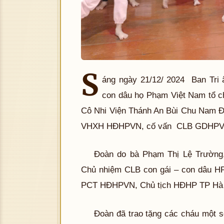
S
áng ngày 21/12/ 2024 Ban Tri 
con dâu họ Phạm Việt Nam tổ c
Cô Nhi Viện Thánh An Bùi Chu Nam Đ
VHXH HĐHPVN, cố vấn CLB GDHPVN
Đoàn do bà Phạm Thị Lệ Trường
Chủ nhiệm CLB con gái – con dâu H
PCT HĐHPVN, Chủ tịch HĐHP TP Hà N
Đoàn đã trao tặng các cháu một s