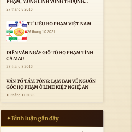
PHẠM, MỪNG LINH VONG THƯỢNG
THỦY TỔ HỌ PHẠM AN VỊ TAI CÀ MAU- (
27 tháng 8 2016
22/8/2016) CỦA LS.TS.NV. PHẠM HUỲNH
CÔNG- PHÓ CHỦ TỊCH HĐHPVN
TƯ LIỆU HỌ PHẠM VIỆT NAM
26 tháng 10 2021
DIỄN VĂN NGÀY GIỖ TỔ HỌ PHẠM TỈNH
CÀ MAU
27 tháng 8 2016
VẤN TỔ TẦM TÔNG: LẠM BÀN VỀ NGUỒN
GỐC HỌ PHẠM Ở LINH KIỆT NGHỆ AN
10 tháng 11 2023
Bình luận gần đây
✦