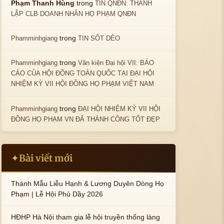
trong
Phạm Thanh Hùng
TIN QNĐN: THÀNH
LẬP CLB DOANH NHÂN HỌ PHẠM QNĐN
trong
Phamminhgiang
TIN SỐT DẺO
trong
Phamminhgiang
Văn kiện Đại hội VII: BÁO
CÁO CỦA HỘI ĐỒNG TOÀN QUỐC TẠI ĐẠI HỘI
NHIỆM KỲ VII HỘI ĐỒNG HỌ PHẠM VIỆT NAM
trong
Phamminhgiang
ĐẠI HỘI NHIỆM KỲ VII HỘI
ĐỒNG HỌ PHẠM VN ĐÃ THÀNH CÔNG TỐT ĐẸP
Bài viết mới
✦
Thánh Mẫu Liễu Hạnh & Lương Duyên Dòng Họ
Phạm | Lễ Hội Phủ Dầy 2026
HĐHP Hà Nội tham gia lễ hội truyền thống làng