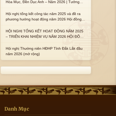
Hòa Mục, Đền Dục Anh – Năm 2026 | Tưởng
nhớ 3 vị Thành hoàng họ Phạm là Hoàng Hậu
Phạm Thị Uyển và 2 em trai : ngài Phạm Huy,
Hội nghị tổng kết công tác năm 2025 và đề ra
Phạm Miện
phương hướng hoạt động năm 2026 Hội đồng
Họ Phạm xã Tuy An Tây
HỘI NGHỊ TỔNG KẾT HOẠT ĐỘNG NĂM 2025
– TRIỂN KHAI NHIỆM VỤ NĂM 2026 HỘI ĐỒNG
HỌ PHẠM PHƯỜNG TUY HÒA, TỈNH ĐẮK LẮK
Hội nghị Thường niên HĐHP Tỉnh Đắk Lắk đầu
năm 2026 (mở rộng)
Danh Mục