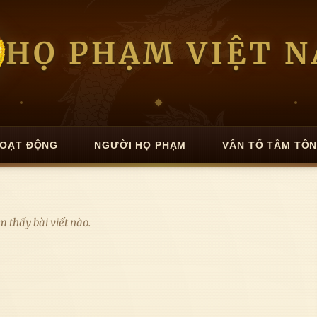
HỌ PHẠM VIỆT 
OẠT ĐỘNG
NGƯỜI HỌ PHẠM
VẤN TỔ TẦM TÔ
 thấy bài viết nào.