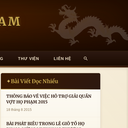
NAM
NG
THƯ VIỆN
LIÊN HỆ
Bài Viết Đọc Nhiều
✦
THÔNG BÁO VỀ VIỆC HỖ TRỢ GIẢI QUẦN
VỢT HỌ PHẠM 2015
18 tháng 8 2015
BÀI PHÁT BIỂU TRONG LÊ GIỖ TỔ HỌ