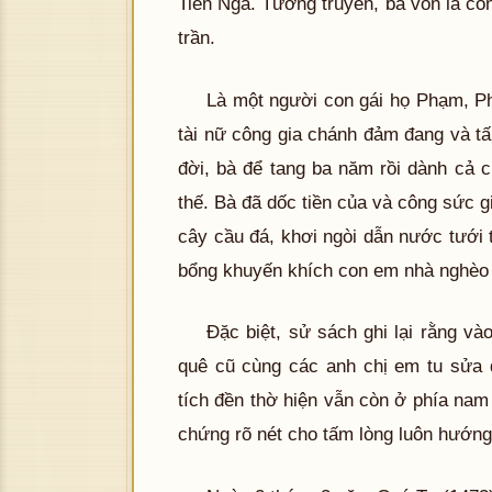
Tiên Nga. Tương truyền, bà vốn là c
trần.
Là một người con gái họ Phạm, Ph
tài nữ công gia chánh đảm đang và tấ
đời, bà để tang ba năm rồi dành cả c
thế. Bà đã dốc tiền của và công sức 
cây cầu đá, khơi ngòi dẫn nước tưới
bổng khuyến khích con em nhà nghèo
Đặc biệt, sử sách ghi lại rằng v
quê cũ cùng các anh chị em tu sửa 
tích đền thờ hiện vẫn còn ở phía nam
chứng rõ nét cho tấm lòng luôn hướng 