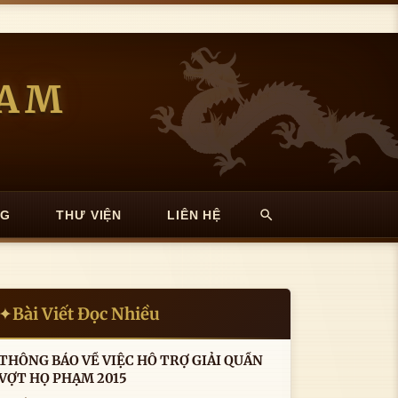
NAM
NG
THƯ VIỆN
LIÊN HỆ
Bài Viết Đọc Nhiều
✦
THÔNG BÁO VỀ VIỆC HỖ TRỢ GIẢI QUẦN
VỢT HỌ PHẠM 2015