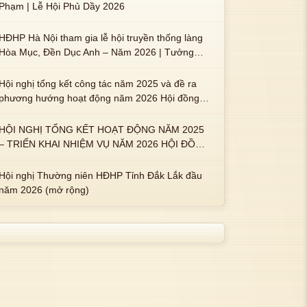
Phạm | Lễ Hội Phủ Dầy 2026
HĐHP Hà Nội tham gia lễ hội truyền thống làng
Hòa Mục, Đền Dục Anh – Năm 2026 | Tưởng
nhớ 3 vị Thành hoàng họ Phạm là Hoàng Hậu
Phạm Thị Uyển và 2 em trai : ngài Phạm Huy,
Hội nghị tổng kết công tác năm 2025 và đề ra
Phạm Miện
phương hướng hoạt động năm 2026 Hội đồng
Họ Phạm xã Tuy An Tây
HỘI NGHỊ TỔNG KẾT HOẠT ĐỘNG NĂM 2025
– TRIỂN KHAI NHIỆM VỤ NĂM 2026 HỘI ĐỒNG
HỌ PHẠM PHƯỜNG TUY HÒA, TỈNH ĐẮK LẮK
Hội nghị Thường niên HĐHP Tỉnh Đắk Lắk đầu
năm 2026 (mở rộng)