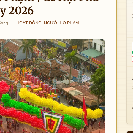
y 2026
Sang
|
HOẠT ĐỘNG
,
NGƯỜI HỌ PHẠM