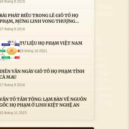
18 tháng 8 2015
BÀI PHÁT BIỂU TRONG LÊ GIỖ TỔ HỌ
PHẠM, MỪNG LINH VONG THƯỢNG
THỦY TỔ HỌ PHẠM AN VỊ TAI CÀ MAU- (
27 tháng 8 2016
22/8/2016) CỦA LS.TS.NV. PHẠM HUỲNH
CÔNG- PHÓ CHỦ TỊCH HĐHPVN
TƯ LIỆU HỌ PHẠM VIỆT NAM
26 tháng 10 2021
DIỄN VĂN NGÀY GIỖ TỔ HỌ PHẠM TỈNH
CÀ MAU
27 tháng 8 2016
VẤN TỔ TẦM TÔNG: LẠM BÀN VỀ NGUỒN
GỐC HỌ PHẠM Ở LINH KIỆT NGHỆ AN
10 tháng 11 2023