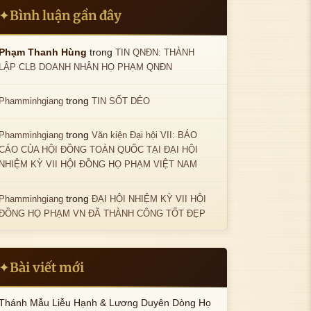
Bình luận gần đây
✦
trong
Phạm Thanh Hùng
TIN QNĐN: THÀNH
LẬP CLB DOANH NHÂN HỌ PHẠM QNĐN
trong
Phamminhgiang
TIN SỐT DẺO
trong
Phamminhgiang
Văn kiện Đại hội VII: BÁO
CÁO CỦA HỘI ĐỒNG TOÀN QUỐC TẠI ĐẠI HỘI
NHIỆM KỲ VII HỘI ĐỒNG HỌ PHẠM VIỆT NAM
trong
Phamminhgiang
ĐẠI HỘI NHIỆM KỲ VII HỘI
ĐỒNG HỌ PHẠM VN ĐÃ THÀNH CÔNG TỐT ĐẸP
Bài viết mới
✦
Thánh Mẫu Liễu Hạnh & Lương Duyên Dòng Họ