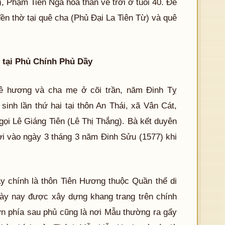
 Phạm Tiên Nga hóa thần về trời ở tuổi 40. Để
ền thờ tại quê cha (Phủ Đại La Tiên Từ) và quê
n tại Phủ Chính Phủ Dầy
ê hương và cha mẹ ở cõi trần, năm Đinh Tỵ
sinh lần thứ hai tại thôn An Thái, xã Vân Cát,
gọi Lê Giáng Tiên (Lê Thị Thắng). Bà kết duyên
ời vào ngày 3 tháng 3 năm Đinh Sửu (1577) khi
ay chính là thôn Tiên Hương thuộc Quần thể di
ày nay được xây dựng khang trang trên chính
n phía sau phủ cũng là nơi Mẫu thường ra gẩy