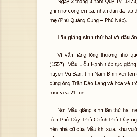
Ngày 2 tháng 3 năm Quý Tỵ (1473),
ghi nhớ công ơn bà, nhân dân đã lập đ
mẹ (Phủ Quảng Cung – Phủ Nấp).
Lần giáng sinh thứ hai và dấu ấ
Vì vẫn nặng lòng thương nhớ qu
(1557), Mẫu Liễu Hạnh tiếp tục giáng 
huyện Vụ Bản, tỉnh Nam Định với tên 
cùng ông Trần Đào Lang và hóa về tr
mới vừa 21 tuổi.
Nơi Mẫu giáng sinh lần thứ hai n
tích Phủ Dầy. Phủ Chính Phủ Dầy ng
nền nhà cũ của Mẫu khi xưa, khu vườ