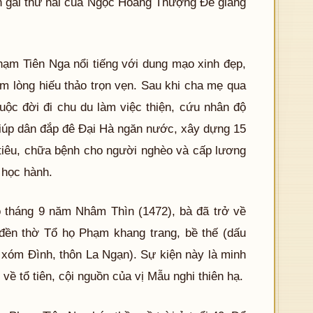
on gái thứ hai của Ngọc Hoàng Thượng Đế giáng
ạm Tiên Nga nổi tiếng với dung mạo xinh đẹp,
m lòng hiếu thảo trọn vẹn. Sau khi cha mẹ qua
uộc đời đi chu du làm việc thiện, cứu nhân độ
giúp dân đắp đê Đại Hà ngăn nước, xây dựng 15
 tiêu, chữa bệnh cho người nghèo và cấp lương
 học hành.
ào tháng 9 năm Nhâm Thìn (1472), bà đã trở về
đền thờ Tổ họ Phạm khang trang, bề thế (dấu
 xóm Đình, thôn La Ngạn). Sự kiện này là minh
về tổ tiên, cội nguồn của vị Mẫu nghi thiên hạ.