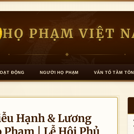
HỌ PHẠM VIỆT 
OẠT ĐỘNG
NGƯỜI HỌ PHẠM
VẤN TỔ TẦM TÔ
iễu Hạnh & Lương
 Phạm | Lễ Hội Phủ