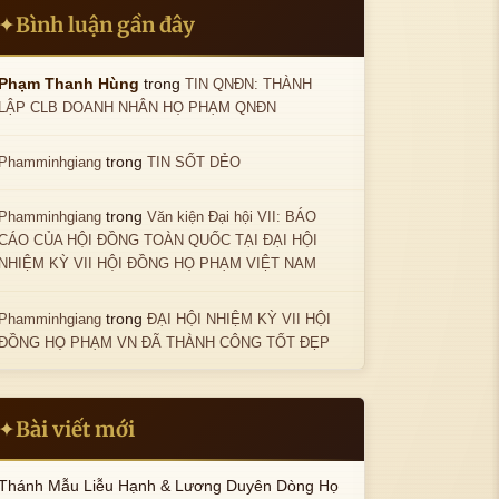
Bình luận gần đây
✦
trong
Phạm Thanh Hùng
TIN QNĐN: THÀNH
LẬP CLB DOANH NHÂN HỌ PHẠM QNĐN
trong
Phamminhgiang
TIN SỐT DẺO
trong
Phamminhgiang
Văn kiện Đại hội VII: BÁO
CÁO CỦA HỘI ĐỒNG TOÀN QUỐC TẠI ĐẠI HỘI
NHIỆM KỲ VII HỘI ĐỒNG HỌ PHẠM VIỆT NAM
trong
Phamminhgiang
ĐẠI HỘI NHIỆM KỲ VII HỘI
ĐỒNG HỌ PHẠM VN ĐÃ THÀNH CÔNG TỐT ĐẸP
Bài viết mới
✦
Thánh Mẫu Liễu Hạnh & Lương Duyên Dòng Họ