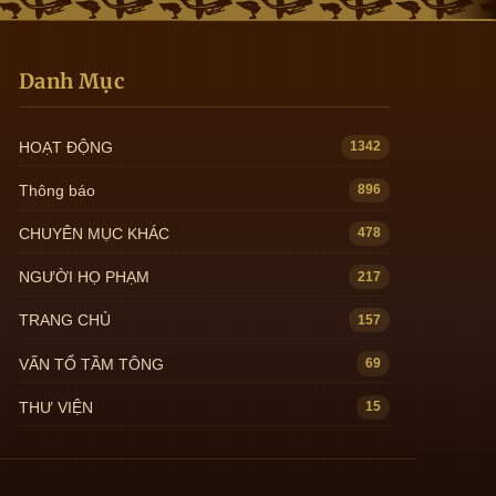
Danh Mục
HOẠT ĐỘNG
1342
Thông báo
896
CHUYÊN MỤC KHÁC
478
NGƯỜI HỌ PHẠM
217
TRANG CHỦ
157
VẤN TỔ TẦM TÔNG
69
THƯ VIỆN
15