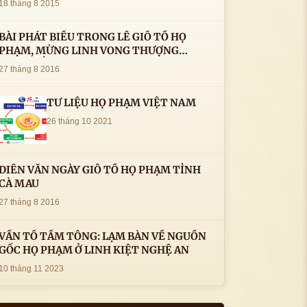
18 tháng 8 2015
BÀI PHÁT BIỂU TRONG LÊ GIỖ TỔ HỌ
PHẠM, MỪNG LINH VONG THƯỢNG
THỦY TỔ HỌ PHẠM AN VỊ TAI CÀ MAU- (
27 tháng 8 2016
22/8/2016) CỦA LS.TS.NV. PHẠM HUỲNH
CÔNG- PHÓ CHỦ TỊCH HĐHPVN
TƯ LIỆU HỌ PHẠM VIỆT NAM
26 tháng 10 2021
DIỄN VĂN NGÀY GIỖ TỔ HỌ PHẠM TỈNH
CÀ MAU
27 tháng 8 2016
VẤN TỔ TẦM TÔNG: LẠM BÀN VỀ NGUỒN
GỐC HỌ PHẠM Ở LINH KIỆT NGHỆ AN
10 tháng 11 2023