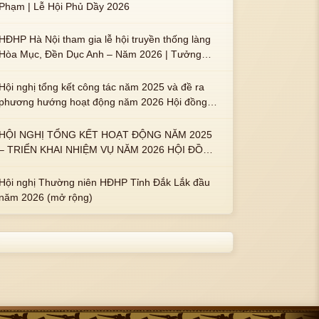
Phạm | Lễ Hội Phủ Dầy 2026
HĐHP Hà Nội tham gia lễ hội truyền thống làng
Hòa Mục, Đền Dục Anh – Năm 2026 | Tưởng
nhớ 3 vị Thành hoàng họ Phạm là Hoàng Hậu
Phạm Thị Uyển và 2 em trai : ngài Phạm Huy,
Hội nghị tổng kết công tác năm 2025 và đề ra
Phạm Miện
phương hướng hoạt động năm 2026 Hội đồng
Họ Phạm xã Tuy An Tây
HỘI NGHỊ TỔNG KẾT HOẠT ĐỘNG NĂM 2025
– TRIỂN KHAI NHIỆM VỤ NĂM 2026 HỘI ĐỒNG
HỌ PHẠM PHƯỜNG TUY HÒA, TỈNH ĐẮK LẮK
Hội nghị Thường niên HĐHP Tỉnh Đắk Lắk đầu
năm 2026 (mở rộng)