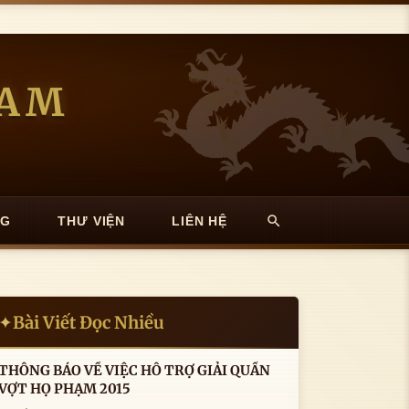
NAM
NG
THƯ VIỆN
LIÊN HỆ
Bài Viết Đọc Nhiều
✦
THÔNG BÁO VỀ VIỆC HỖ TRỢ GIẢI QUẦN
VỢT HỌ PHẠM 2015