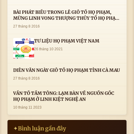
BÀI PHÁT BIỂU TRONG LÊ GIỖ TỔ HỌ PHẠM,
MỪNG LINH VONG THƯỢNG THỦY TỔ HỌ PHẠM
AN VỊ TAI CÀ MAU- ( 22/8/2016) CỦA LS.TS.NV.
27 tháng 8 2016
PHẠM HUỲNH CÔNG- PHÓ CHỦ TỊCH HĐHPVN
TƯ LIỆU HỌ PHẠM VIỆT NAM
26 tháng 10 2021
DIỄN VĂN NGÀY GIỖ TỔ HỌ PHẠM TỈNH CÀ MAU
27 tháng 8 2016
VẤN TỔ TẦM TÔNG: LẠM BÀN VỀ NGUỒN GỐC
HỌ PHẠM Ở LINH KIỆT NGHỆ AN
10 tháng 11 2023
Bình luận gần đây
✦