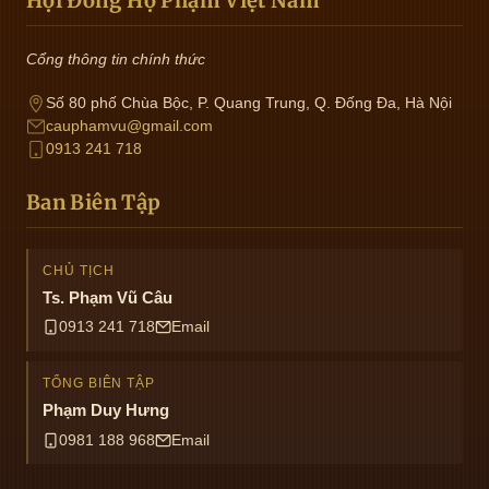
Hội Đồng Họ Phạm Việt Nam
Cổng thông tin chính thức
Số 80 phố Chùa Bộc, P. Quang Trung, Q. Đống Đa, Hà Nội
cauphamvu@gmail.com
0913 241 718
Ban Biên Tập
CHỦ TỊCH
Ts. Phạm Vũ Câu
0913 241 718
Email
TỔNG BIÊN TẬP
Phạm Duy Hưng
0981 188 968
Email