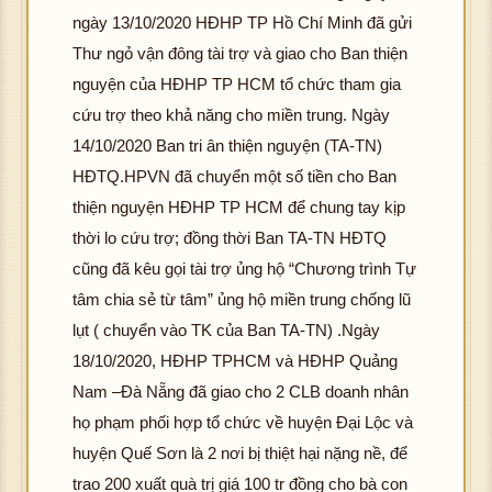
ngày 13/10/2020 HĐHP TP Hồ Chí Minh đã gửi
Thư ngỏ vận đông tài trợ và giao cho Ban thiện
nguyện của HĐHP TP HCM tổ chức tham gia
cứu trợ theo khả năng cho miền trung. Ngày
14/10/2020 Ban tri ân thiện nguyện (TA-TN)
HĐTQ.HPVN đã chuyển một số tiền cho Ban
thiện nguyện HĐHP TP HCM để chung tay kịp
thời lo cứu trợ; đồng thời Ban TA-TN HĐTQ
cũng đã kêu gọi tài trợ ủng hộ “Chương trình Tự
tâm chia sẻ từ tâm” ủng hộ miền trung chống lũ
lụt ( chuyển vào TK của Ban TA-TN) .Ngày
18/10/2020, HĐHP TPHCM và HĐHP Quảng
Nam –Đà Nẵng đã giao cho 2 CLB doanh nhân
họ phạm phối hợp tổ chức về huyện Đại Lộc và
huyện Quế Sơn là 2 nơi bị thiệt hại nặng nề, để
trao 200 xuất quà trị giá 100 tr đồng cho bà con