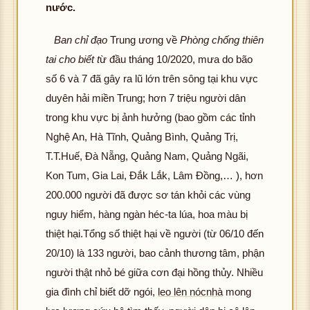
nước.
Ban chỉ đạo
Trung ương về
Phòng chống thiên
tai cho biết t
ừ đầu tháng 10/2020, mưa do bão
số 6 và 7 đã gây ra lũ lớn trên sông tại khu vực
duyên hải miền Trung; hơn 7 triệu người dân
trong khu vực bị ảnh hưởng (bao gồm các tỉnh
Nghệ An, Hà Tĩnh, Quảng Bình, Quảng Trị,
T.T.Huế, Đà Nẵng, Quảng Nam, Quảng Ngãi,
Kon Tum, Gia Lai, Đắk Lắk, Lâm Đồng,… ), hơn
200.000 người đã được sơ tán khỏi các vùng
nguy hiểm, hàng ngàn héc-ta lúa, hoa màu bị
thiệt hại.Tổng số thiệt hại về người (từ 06/10 đến
20/10) là 133 người, bao cảnh thương tâm, phận
người thật nhỏ bé giữa cơn đại hồng thủy. Nhiều
gia đình chỉ biết dỡ ngói,
leo lên nócnhà
mong