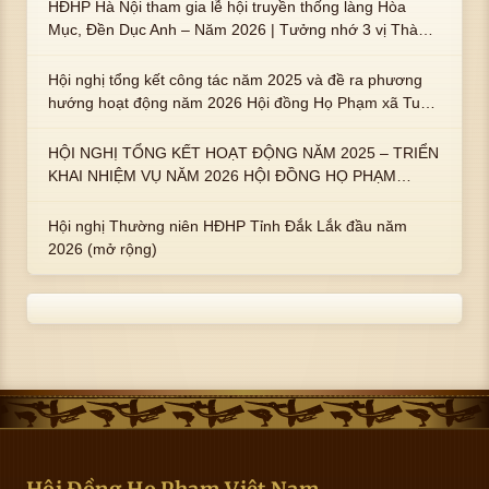
HĐHP Hà Nội tham gia lễ hội truyền thống làng Hòa
Mục, Đền Dục Anh – Năm 2026 | Tưởng nhớ 3 vị Thành
hoàng họ Phạm là Hoàng Hậu Phạm Thị Uyển và 2 em
trai : ngài Phạm Huy, Phạm Miện
Hội nghị tổng kết công tác năm 2025 và đề ra phương
hướng hoạt động năm 2026 Hội đồng Họ Phạm xã Tuy
An Tây
HỘI NGHỊ TỔNG KẾT HOẠT ĐỘNG NĂM 2025 – TRIỂN
KHAI NHIỆM VỤ NĂM 2026 HỘI ĐỒNG HỌ PHẠM
PHƯỜNG TUY HÒA, TỈNH ĐẮK LẮK
Hội nghị Thường niên HĐHP Tỉnh Đắk Lắk đầu năm
2026 (mở rộng)