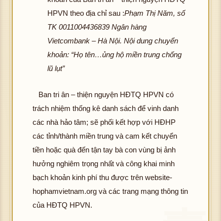
HPVN theo địa chỉ sau :
Phạm Thị Năm, số
TK 0011004436839 Ngân hàng
Vietcombank – Hà Nội.
Nội dung chuyển
khoản: “Họ tên…ủng hộ miền trung chống
lũ lụt”
Ban tri ân – thiện nguyện HĐTQ HPVN có
trách nhiệm thống kê danh sách để vinh danh
các nhà hảo tâm; sẽ phối kết hợp với HĐHP
các tỉnh/thành miền trung và cam kết chuyển
tiền hoặc quà đến tận tay bà con vùng bị ảnh
hưởng nghiêm trọng nhất và công khai minh
bạch khoản kinh phí thu được trên website-
hophamvietnam.org và các trang mạng thông tin
của HĐTQ HPVN.