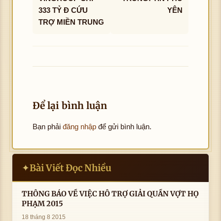
333 TỶ Đ CỨU
YÊN
TRỢ MIỀN TRUNG
Để lại bình luận
Bạn phải
đăng nhập
để gửi bình luận.
Bài Viết Đọc Nhiều
✦
THÔNG BÁO VỀ VIỆC HỖ TRỢ GIẢI QUẦN VỢT HỌ
PHẠM 2015
18 tháng 8 2015