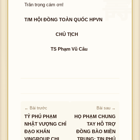
Trân trọng cám ơn!
T/M HỘI ĐỒNG TOÀN QUỐC HPVN
CHỦ TỊCH
TS Phạm Vũ Câu
← Bài trước
Bài sau →
TỶ PHÚ PHẠM
HỌ PHẠM CHUNG
NHẬT VƯỢNG CHỈ
TAY HỖ TRỢ
ĐẠO KHẨN
ĐỒNG BÀO MIỀN
VINGROUP CHI
TRUNG: TIN PHÚ