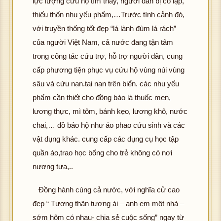
lực lượng cứu hộ tìm thấy, người dân bị cô lập,
thiếu thốn nhu yếu phẩm,…Trước tình cảnh đó,
với truyền thống tốt đẹp “lá lành đùm lá rách”
của người Việt Nam, cả nước đang tận tâm
trong công tác cứu trợ, hỗ trợ người dân, cung
cấp phương tiện phục vụ cứu hộ vùng núi vùng
sâu và cứu nạn.tai nạn trên biển. các nhu yếu
phẩm cần thiết cho đồng bào là thuốc men,
lương thực, mì tôm, bánh kẹo, lương khô, nước
chai,… đồ bảo hộ như áo phao cứu sinh và các
vật dụng khác. cung cấp các dụng cụ học tập
quần áo,trao học bổng cho trẻ không có nơi
nương tựa,..
Đồng hành cùng cả nước, với nghĩa cử cao
đẹp “ Tương thân tương ái – anh em một nhà –
sớm hôm có nhau- chia sẻ cuộc sống” ngay từ