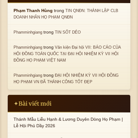
trong
Phạm Thanh Hùng
TIN QNĐN: THÀNH LẬP CLB
DOANH NHÂN HỌ PHẠM QNĐN
trong
Phamminhgiang
TIN SỐT DẺO
trong
Phamminhgiang
Văn kiện Đại hội VII: BÁO CÁO CỦA
HỘI ĐỒNG TOÀN QUỐC TẠI ĐẠI HỘI NHIỆM KỲ VII HỘI
ĐỒNG HỌ PHẠM VIỆT NAM
trong
Phamminhgiang
ĐẠI HỘI NHIỆM KỲ VII HỘI ĐỒNG
HỌ PHẠM VN ĐÃ THÀNH CÔNG TỐT ĐẸP
Bài viết mới
✦
Thánh Mẫu Liễu Hạnh & Lương Duyên Dòng Họ Phạm |
Lễ Hội Phủ Dầy 2026