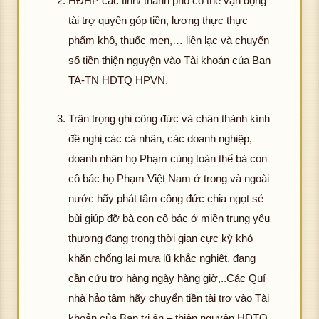
HĐHP các tỉnh/ thành phố có thể vận động
tài trợ quyên góp tiền, lương thực thực
phẩm khô, thuốc men,… liên lạc và chuyển
số tiền thiện nguyện vào Tài khoản của Ban
TA-TN HĐTQ HPVN.
Trân trọng ghi công đức và chân thành kính
đề nghị các cá nhân, các doanh nghiệp,
doanh nhân họ Phạm cùng toàn thể bà con
cô bác họ Phạm Việt Nam ở trong và ngoài
nước hãy phát tâm công đức chia ngọt sẻ
bùi giúp đỡ bà con cô bác ở miền trung yêu
thương đang trong thời gian cực kỳ khó
khăn chống lại mưa lũ khắc nghiệt, đang
cần cứu trợ hàng ngày hàng giờ,..Các Quí
nhà hảo tâm hãy chuyển tiền tài trợ vào Tài
khoản của Ban tri ân – thiện nguyện HĐTQ