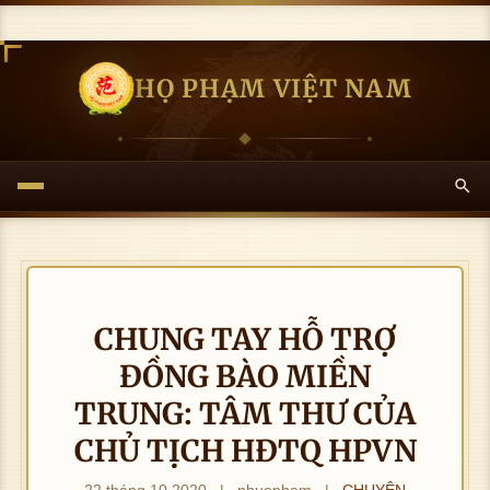
HỌ PHẠM VIỆT NAM
CHUNG TAY HỖ TRỢ
ĐỒNG BÀO MIỀN
TRUNG: TÂM THƯ CỦA
CHỦ TỊCH HĐTQ HPVN
22 tháng 10 2020
|
nhuepham
|
CHUYÊN