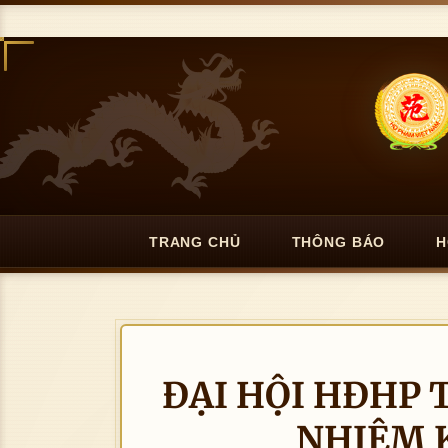
TRANG CHỦ
THÔNG BÁO
H
ĐẠI HỘI HĐHP T
NHIỆM K