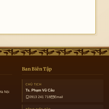
Ban Biên Tập
CHỦ TỊCH
Ts. Phạm Vũ Câu
Hà Nội
0913 241 718
Email