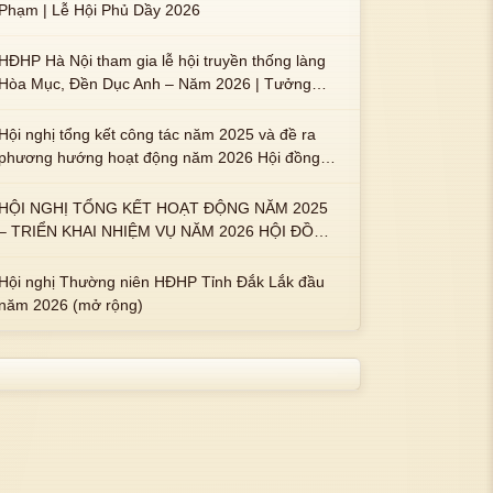
Phạm | Lễ Hội Phủ Dầy 2026
HĐHP Hà Nội tham gia lễ hội truyền thống làng
Hòa Mục, Đền Dục Anh – Năm 2026 | Tưởng
nhớ 3 vị Thành hoàng họ Phạm là Hoàng Hậu
Phạm Thị Uyển và 2 em trai : ngài Phạm Huy,
Hội nghị tổng kết công tác năm 2025 và đề ra
Phạm Miện
phương hướng hoạt động năm 2026 Hội đồng
Họ Phạm xã Tuy An Tây
HỘI NGHỊ TỔNG KẾT HOẠT ĐỘNG NĂM 2025
– TRIỂN KHAI NHIỆM VỤ NĂM 2026 HỘI ĐỒNG
HỌ PHẠM PHƯỜNG TUY HÒA, TỈNH ĐẮK LẮK
Hội nghị Thường niên HĐHP Tỉnh Đắk Lắk đầu
năm 2026 (mở rộng)