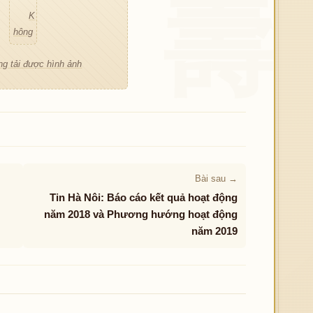
ợc hì
K
hông
nh ản
tải đư
h
g tải được hình ảnh
ợc hì
nh ản
h
Bài sau →
Tin Hà Nôi: Báo cáo kết quả hoạt động
năm 2018 và Phương hướng hoạt động
năm 2019