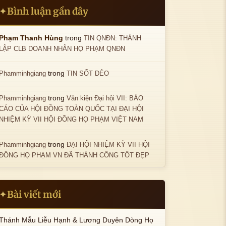
ì
Bình luận gần đây
✦
ợc hì
K
n
hông
nh ản
tải đư
h
trong
Phạm Thanh Hùng
TIN QNĐN: THÀNH
ợc hì
K
LẬP CLB DOANH NHÂN HỌ PHẠM QNĐN
ông
nh ản
ải đư
h
trong
Phamminhgiang
TIN SỐT DẺO
c hì
K
g
h ản
trong
Phamminhgiang
Văn kiện Đại hội VII: BÁO
đư
h
CÁO CỦA HỘI ĐỒNG TOÀN QUỐC TẠI ĐẠI HỘI
ì
NHIỆM KỲ VII HỘI ĐỒNG HỌ PHẠM VIỆT NAM
n
trong
Phamminhgiang
ĐẠI HỘI NHIỆM KỲ VII HỘI
ĐỒNG HỌ PHẠM VN ĐÃ THÀNH CÔNG TỐT ĐẸP
Bài viết mới
✦
Thánh Mẫu Liễu Hạnh & Lương Duyên Dòng Họ