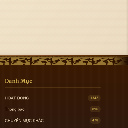
Danh Mục
HOẠT ĐỘNG
1342
Thông báo
896
CHUYÊN MỤC KHÁC
478