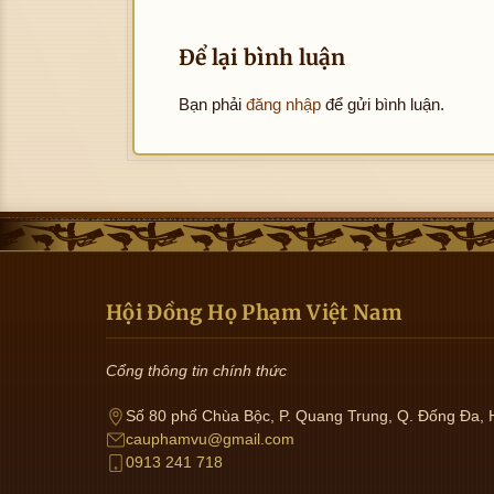
Để lại bình luận
Bạn phải
đăng nhập
để gửi bình luận.
Hội Đồng Họ Phạm Việt Nam
Cổng thông tin chính thức
Số 80 phố Chùa Bộc, P. Quang Trung, Q. Đống Đa, 
cauphamvu@gmail.com
0913 241 718