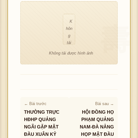
hìn
h
g
h
ảnh
tải
ảnh
đư
K
ợc
hôn
hìn
g
h
tải
ảnh
đư
Không tải được hình ảnh
ợc
hìn
h
ảnh
← Bài trước
Bài sau →
THƯỜNG TRỰC
HỘI ĐỒNG HỌ
HĐHP QUẢNG
PHẠM QUẢNG
NGÃI GẶP MẶT
NAM-ĐÀ NẴNG
ĐẦU XUÂN KỶ
HỌP MẶT ĐẦU