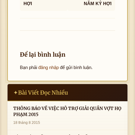
HỢI
NĂM KỶ HỢI
Để lại bình luận
Bạn phải
đăng nhập
để gửi bình luận.
Bài Viết Đọc Nhiều
✦
THÔNG BÁO VỀ VIỆC HỖ TRỢ GIẢI QUẦN VỢT HỌ
PHẠM 2015
18 tháng 8 2015