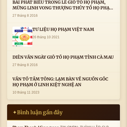
BÀI PHÁT BIỂU TRONG LÊ GIỖ TỔ HỌ PHẠM,
MỪNG LINH VONG THƯỢNG THỦY TỔ HỌ PHẠM
AN VỊ TAI CÀ MAU- ( 22/8/2016) CỦA LS.TS.NV.
27 tháng 8 2016
PHẠM HUỲNH CÔNG- PHÓ CHỦ TỊCH HĐHPVN
TƯ LIỆU HỌ PHẠM VIỆT NAM
26 tháng 10 2021
DIỄN VĂN NGÀY GIỖ TỔ HỌ PHẠM TỈNH CÀ MAU
27 tháng 8 2016
VẤN TỔ TẦM TÔNG: LẠM BÀN VỀ NGUỒN GỐC
HỌ PHẠM Ở LINH KIỆT NGHỆ AN
10 tháng 11 2023
Bình luận gần đây
✦