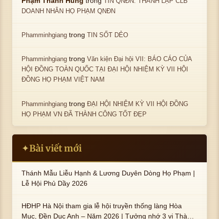
trong
Phạm Thanh Hùng
TIN QNĐN: THÀNH LẬP CLB
DOANH NHÂN HỌ PHẠM QNĐN
trong
Phamminhgiang
TIN SỐT DẺO
trong
Phamminhgiang
Văn kiện Đại hội VII: BÁO CÁO CỦA
HỘI ĐỒNG TOÀN QUỐC TẠI ĐẠI HỘI NHIỆM KỲ VII HỘI
ĐỒNG HỌ PHẠM VIỆT NAM
trong
Phamminhgiang
ĐẠI HỘI NHIỆM KỲ VII HỘI ĐỒNG
HỌ PHẠM VN ĐÃ THÀNH CÔNG TỐT ĐẸP
Bài viết mới
✦
Thánh Mẫu Liễu Hạnh & Lương Duyên Dòng Họ Phạm |
Lễ Hội Phủ Dầy 2026
HĐHP Hà Nội tham gia lễ hội truyền thống làng Hòa
Mục, Đền Dục Anh – Năm 2026 | Tưởng nhớ 3 vị Thành