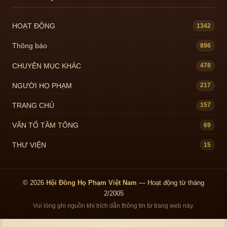
HOẠT ĐỘNG
1342
Thông báo
896
CHUYÊN MỤC KHÁC
478
NGƯỜI HỌ PHẠM
217
TRANG CHỦ
157
VẤN TỔ TẦM TÔNG
69
THƯ VIỆN
15
© 2026
Hội Đồng Họ Phạm Việt Nam
— Hoạt động từ tháng
2/2005
Vui lòng ghi nguồn khi trích dẫn thông tin từ trang web này.