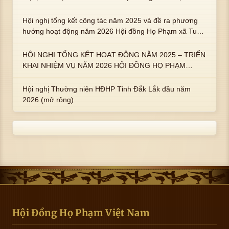
hoàng họ Phạm là Hoàng Hậu Phạm Thị Uyển và 2 em
trai : ngài Phạm Huy, Phạm Miện
Hội nghị tổng kết công tác năm 2025 và đề ra phương
hướng hoạt động năm 2026 Hội đồng Họ Phạm xã Tuy
An Tây
HỘI NGHỊ TỔNG KẾT HOẠT ĐỘNG NĂM 2025 – TRIỂN
KHAI NHIỆM VỤ NĂM 2026 HỘI ĐỒNG HỌ PHẠM
PHƯỜNG TUY HÒA, TỈNH ĐẮK LẮK
Hội nghị Thường niên HĐHP Tỉnh Đắk Lắk đầu năm
2026 (mở rộng)
Hội Đồng Họ Phạm Việt Nam