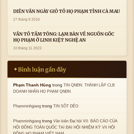
DIỄN VĂN NGÀY GIỖ TỔ HỌ PHẠM TỈNH CÀ MAU
27 tháng 8 2016
VẤN TỔ TẦM TÔNG: LẠM BÀN VỀ NGUỒN GỐC
HỌ PHẠM Ở LINH KIỆT NGHỆ AN
10 tháng 11 2023
Bình luận gần đây
✦
trong
Phạm Thanh Hùng
TIN QNĐN: THÀNH LẬP CLB
DOANH NHÂN HỌ PHẠM QNĐN
trong
Phamminhgiang
TIN SỐT DẺO
trong
Phamminhgiang
Văn kiện Đại hội VII: BÁO CÁO CỦA
HỘI ĐỒNG TOÀN QUỐC TẠI ĐẠI HỘI NHIỆM KỲ VII HỘI
ĐỒNG HỌ PHẠM VIỆT NAM