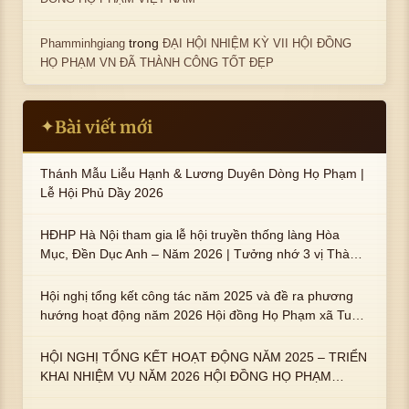
trong
Phamminhgiang
ĐẠI HỘI NHIỆM KỲ VII HỘI ĐỒNG
HỌ PHẠM VN ĐÃ THÀNH CÔNG TỐT ĐẸP
Bài viết mới
✦
Thánh Mẫu Liễu Hạnh & Lương Duyên Dòng Họ Phạm |
Lễ Hội Phủ Dầy 2026
HĐHP Hà Nội tham gia lễ hội truyền thống làng Hòa
Mục, Đền Dục Anh – Năm 2026 | Tưởng nhớ 3 vị Thành
hoàng họ Phạm là Hoàng Hậu Phạm Thị Uyển và 2 em
trai : ngài Phạm Huy, Phạm Miện
Hội nghị tổng kết công tác năm 2025 và đề ra phương
hướng hoạt động năm 2026 Hội đồng Họ Phạm xã Tuy
An Tây
HỘI NGHỊ TỔNG KẾT HOẠT ĐỘNG NĂM 2025 – TRIỂN
KHAI NHIỆM VỤ NĂM 2026 HỘI ĐỒNG HỌ PHẠM
PHƯỜNG TUY HÒA, TỈNH ĐẮK LẮK