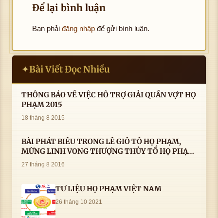
Để lại bình luận
Bạn phải
đăng nhập
để gửi bình luận.
Bài Viết Đọc Nhiều
✦
THÔNG BÁO VỀ VIỆC HỖ TRỢ GIẢI QUẦN VỢT HỌ
PHẠM 2015
18 tháng 8 2015
BÀI PHÁT BIỂU TRONG LÊ GIỖ TỔ HỌ PHẠM,
MỪNG LINH VONG THƯỢNG THỦY TỔ HỌ PHẠM
AN VỊ TAI CÀ MAU- ( 22/8/2016) CỦA LS.TS.NV.
27 tháng 8 2016
PHẠM HUỲNH CÔNG- PHÓ CHỦ TỊCH HĐHPVN
TƯ LIỆU HỌ PHẠM VIỆT NAM
26 tháng 10 2021