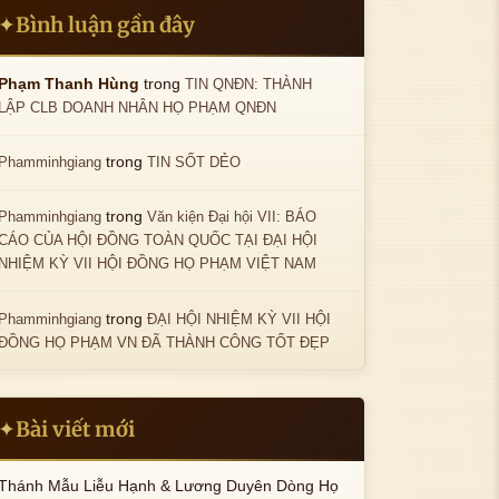
Bình luận gần đây
✦
trong
Phạm Thanh Hùng
TIN QNĐN: THÀNH
LẬP CLB DOANH NHÂN HỌ PHẠM QNĐN
trong
Phamminhgiang
TIN SỐT DẺO
trong
Phamminhgiang
Văn kiện Đại hội VII: BÁO
CÁO CỦA HỘI ĐỒNG TOÀN QUỐC TẠI ĐẠI HỘI
NHIỆM KỲ VII HỘI ĐỒNG HỌ PHẠM VIỆT NAM
trong
Phamminhgiang
ĐẠI HỘI NHIỆM KỲ VII HỘI
ĐỒNG HỌ PHẠM VN ĐÃ THÀNH CÔNG TỐT ĐẸP
Bài viết mới
✦
Thánh Mẫu Liễu Hạnh & Lương Duyên Dòng Họ