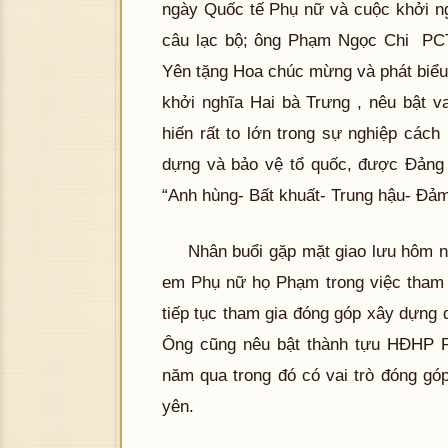
ngày Quốc tế Phụ nữ và cuộc khởi ngh
câu lạc bộ; ông Phạm Ngọc Chi P
Yên tặng Hoa chúc mừng và phát biểu
khởi nghĩa Hai bà Trưng , nêu bật v
hiến rất to lớn trong sự nghiệp cách
dựng và bảo vệ tổ quốc, được Đảng
“Anh hùng- Bất khuất- Trung hậu- Đảm
Nhân buổi gặp mặt giao lưu hôm 
em Phụ nữ họ Phạm trong việc tham 
tiếp tục tham gia đóng góp xây dựng 
Ông cũng nêu bật thành tựu HĐHP
năm qua trong đó có vai trò đóng g
yên.