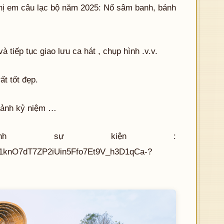
hị em câu lạc bộ năm 2025: Nổ sâm banh, bánh
à tiếp tục giao lưu ca hát , chụp hình .v.v.
ất tốt đẹp.
h ảnh kỷ niệm …
ảnh sự kiện :
ers/1knO7dT7ZP2iUin5Ffo7Et9V_h3D1qCa-?