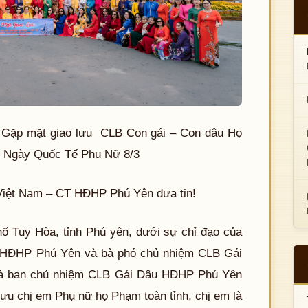
 Gặp mặt giao lưu CLB Con gái – Con dâu Họ
 Ngày Quốc Tế Phụ Nữ 8/3
ệt Nam – CT HĐHP Phú Yên đưa tin!
hố Tuy Hòa, tỉnh Phú yên, dưới sự chỉ đạo của
 HĐHP Phú Yên và bà phó chủ nhiệm CLB Gái
à ban chủ nhiệm CLB Gái Dâu HĐHP Phú Yên
lưu chị em Phụ nữ họ Phạm toàn tỉnh, chị em là