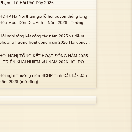
Phạm | Lễ Hội Phủ Dầy 2026
HĐHP Hà Nội tham gia lễ hội truyền thống làng
Hòa Mục, Đền Dục Anh – Năm 2026 | Tưởng
nhớ 3 vị Thành hoàng họ Phạm là Hoàng Hậu
Phạm Thị Uyển và 2 em trai : ngài Phạm Huy,
Hội nghị tổng kết công tác năm 2025 và đề ra
Phạm Miện
phương hướng hoạt động năm 2026 Hội đồng
Họ Phạm xã Tuy An Tây
HỘI NGHỊ TỔNG KẾT HOẠT ĐỘNG NĂM 2025
– TRIỂN KHAI NHIỆM VỤ NĂM 2026 HỘI ĐỒNG
HỌ PHẠM PHƯỜNG TUY HÒA, TỈNH ĐẮK LẮK
Hội nghị Thường niên HĐHP Tỉnh Đắk Lắk đầu
năm 2026 (mở rộng)