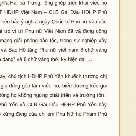
ĩa Hai bà Trưng, lồng ghép triển khai việc họ
CT HĐHP Việt Nam – CLB Gái Dâu HĐHP Phú
 nêu bậc ý nghĩa ngày Quốc tế Phụ nữ và cuộc
ai trò vị trí Phụ nữ Việt Nam đã và đang công
 mạng giải phóng dân tộc, trong sự nghiệp xây
 và Bác Hồ tặng Phụ nữ việt nam 8 chữ vàng
 đang” và 8 chữ vàng thời kỳ hiện đại …
nay, chủ tịch HĐHP Phú Yên khuếch trương chị
gia đóng góp làm việc họ, biểu dương kêu gọi
dòng họ không ngừng phát triển và trường tồn !
 Phú Yên và CLB Gái Dâu HĐHP Phú Yên bảy
óp xứng đáng của chị em Phụ Nữ họ Phạm Phú