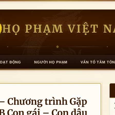
HỌ PHẠM VIỆT 
OẠT ĐỘNG
NGƯỜI HỌ PHẠM
VẤN TỔ TẦM TÔ
– Chương trình Gặp
B Con gái – Con dâu