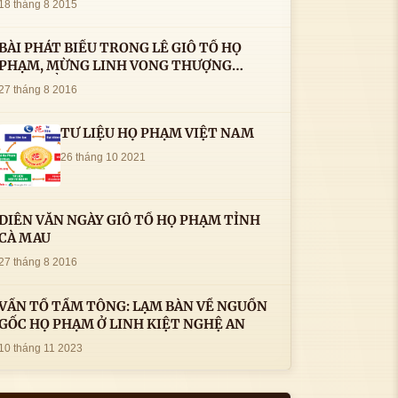
18 tháng 8 2015
BÀI PHÁT BIỂU TRONG LÊ GIỖ TỔ HỌ
PHẠM, MỪNG LINH VONG THƯỢNG
THỦY TỔ HỌ PHẠM AN VỊ TAI CÀ MAU- (
27 tháng 8 2016
22/8/2016) CỦA LS.TS.NV. PHẠM HUỲNH
CÔNG- PHÓ CHỦ TỊCH HĐHPVN
TƯ LIỆU HỌ PHẠM VIỆT NAM
26 tháng 10 2021
DIỄN VĂN NGÀY GIỖ TỔ HỌ PHẠM TỈNH
CÀ MAU
27 tháng 8 2016
VẤN TỔ TẦM TÔNG: LẠM BÀN VỀ NGUỒN
GỐC HỌ PHẠM Ở LINH KIỆT NGHỆ AN
10 tháng 11 2023