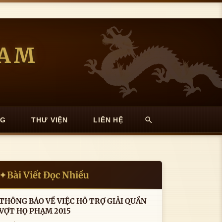
NAM
NG
THƯ VIỆN
LIÊN HỆ
Bài Viết Đọc Nhiều
✦
THÔNG BÁO VỀ VIỆC HỖ TRỢ GIẢI QUẦN
VỢT HỌ PHẠM 2015