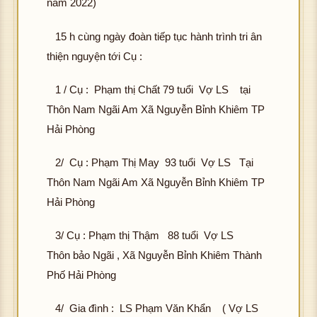
năm 2022)
đư
K
ợc
hôn
15 h cùng ngày đoàn tiếp tục hành trình tri ân
hìn
g
thiện nguyện tới Cụ :
h
tải
ảnh
đư
K
1 / Cụ : Phạm thị Chất 79 tuổi Vợ LS tại
ợc
hôn
Thôn Nam Ngãi Am Xã Nguyễn Bỉnh Khiêm TP
hìn
g
Hải Phòng
h
tải
ảnh
đư
K
2/ Cụ : Phạm Thị May 93 tuổi Vợ LS Tại
ợc
hôn
Thôn Nam Ngãi Am Xã Nguyễn Bỉnh Khiêm TP
hìn
g
Hải Phòng
h
tải
ảnh
đư
K
3/ Cụ : Phạm thị Thậm 88 tuổi Vợ LS
ợc
hôn
Thôn bảo Ngãi , Xã Nguyễn Bỉnh Khiêm Thành
hìn
g
Phố Hải Phòng
h
tải
ảnh
đư
K
4/ Gia đình : LS Phạm Văn Khẩn ( Vợ LS
ợc