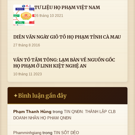
TƯ LIỆU HỌ PHẠM VIỆT NAM
26 tháng 10 2021
DIỄN VĂN NGÀY GIỖ TỔ HỌ PHẠM TỈNH CÀ MAU
27 tháng 8 2016
VẤN TỔ TẦM TÔNG: LẠM BÀN VỀ NGUỒN GỐC
HỌ PHẠM Ở LINH KIỆT NGHỆ AN
10 tháng 11 2023
Bình luận gần đây
✦
trong
Phạm Thanh Hùng
TIN QNĐN: THÀNH LẬP CLB
DOANH NHÂN HỌ PHẠM QNĐN
trong
Phamminhgiang
TIN SỐT DẺO