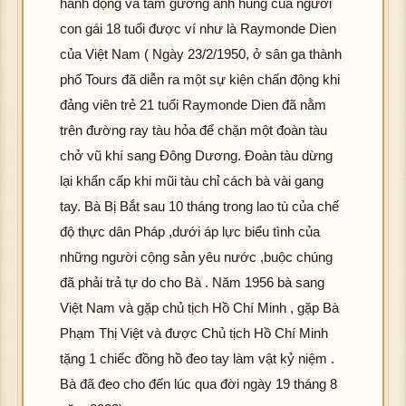
hành động và tấm gương anh hùng của người
con gái 18 tuổi được ví như là Raymonde Dien
của Việt Nam ( Ngày 23/2/1950, ở sân ga thành
phố Tours đã diễn ra một sự kiện chấn động khi
đảng viên trẻ 21 tuổi Raymonde Dien đã nằm
trên đường ray tàu hỏa để chặn một đoàn tàu
chở vũ khí sang Ðông Dương. Đoàn tàu dừng
lại khẩn cấp khi mũi tàu chỉ cách bà vài gang
tay. Bà Bị Bắt sau 10 tháng trong lao tù của chế
độ thực dân Pháp ,dưới áp lực biểu tình của
những người cộng sản yêu nước ,buộc chúng
hô
g
đã phải trả tự do cho Bà . Năm 1956 bà sang
tả
Việt Nam và gặp chủ tịch Hồ Chí Minh , gặp Bà
đ
K
Phạm Thị Việt và được Chủ tịch Hồ Chí Minh
ợ
hôn
tặng 1 chiếc đồng hồ đeo tay làm vật kỷ niệm .
hì
g
h
Bà đã đeo cho đến lúc qua đời ngày 19 tháng 8
tải
ản