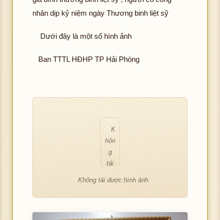
h
tải
nhân dịp kỷ niệm ngày Thương binh liệt sỹ
ảnh
đư
K
ợc
Dưới đây là một số hình ảnh
hôn
hìn
g
h
Ban TTTL HĐHP TP Hải Phòng
tải
ảnh
đư
K
ợc
hôn
hìn
g
h
tải
ảnh
đư
K
ợc
hôn
hìn
g
h
tải
ảnh
đư
Không tải được hình ảnh
ợc
hìn
h
ảnh