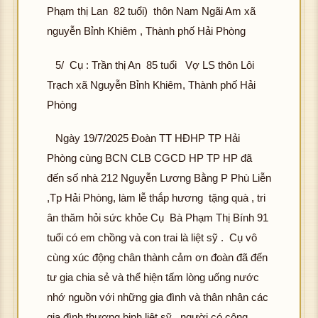
hôn
Phạm thị Lan 82 tuổi) thôn Nam Ngãi Am xã
hìn
g
nguyễn Bỉnh Khiêm , Thành phố Hải Phòng
h
tải
ảnh
đư
5/ Cụ : Trần thị An 85 tuổi Vợ LS thôn Lôi
K
ợc
hôn
Trạch xã Nguyễn Bỉnh Khiêm, Thành phố Hải
hìn
g
Phòng
h
tải
ảnh
đư
Ngày 19/7/2025 Đoàn TT HĐHP TP Hải
K
ợc
hôn
Phòng cùng BCN CLB CGCD HP TP HP đã
hìn
g
đến số nhà 212 Nguyễn Lương Bằng P Phù Liễn
h
tải
ảnh
,Tp Hải Phòng, làm lễ thắp hương tặng quà , tri
đư
K
ân thăm hỏi sức khỏe Cụ Bà Phạm Thị Bính 91
ợc
hôn
hìn
tuổi có em chồng và con trai là liệt sỹ . Cụ vô
g
h
cùng xúc động chân thành cảm ơn đoàn đã đến
tải
ảnh
tư gia chia sẻ và thể hiện tấm lòng uống nước
đư
K
ợc
nhớ nguồn với những gia đình và thân nhân các
hôn
hìn
gia đình thương binh liệt sỹ , người có công
g