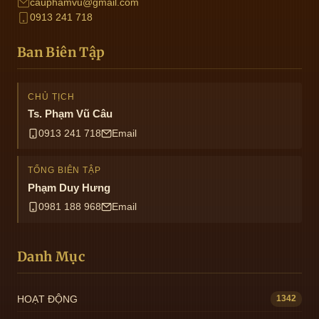
cauphamvu@gmail.com
0913 241 718
Ban Biên Tập
CHỦ TỊCH
Ts. Phạm Vũ Câu
0913 241 718
Email
TỔNG BIÊN TẬP
Phạm Duy Hưng
0981 188 968
Email
Danh Mục
HOẠT ĐỘNG
1342