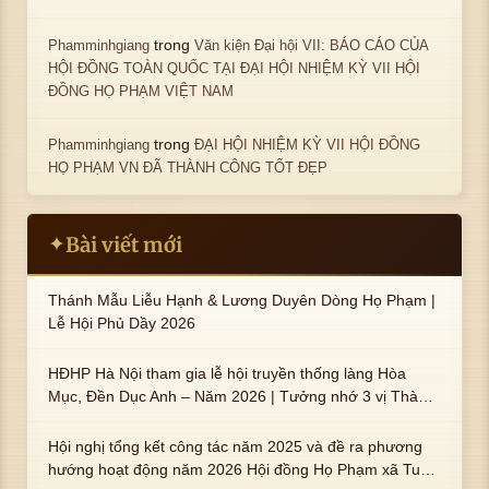
trong
Phamminhgiang
Văn kiện Đại hội VII: BÁO CÁO CỦA
HỘI ĐỒNG TOÀN QUỐC TẠI ĐẠI HỘI NHIỆM KỲ VII HỘI
ĐỒNG HỌ PHẠM VIỆT NAM
trong
Phamminhgiang
ĐẠI HỘI NHIỆM KỲ VII HỘI ĐỒNG
HỌ PHẠM VN ĐÃ THÀNH CÔNG TỐT ĐẸP
Bài viết mới
✦
Thánh Mẫu Liễu Hạnh & Lương Duyên Dòng Họ Phạm |
Lễ Hội Phủ Dầy 2026
HĐHP Hà Nội tham gia lễ hội truyền thống làng Hòa
Mục, Đền Dục Anh – Năm 2026 | Tưởng nhớ 3 vị Thành
hoàng họ Phạm là Hoàng Hậu Phạm Thị Uyển và 2 em
trai : ngài Phạm Huy, Phạm Miện
Hội nghị tổng kết công tác năm 2025 và đề ra phương
hướng hoạt động năm 2026 Hội đồng Họ Phạm xã Tuy