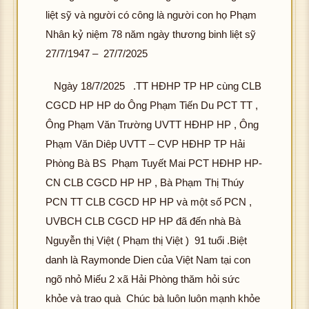
liệt sỹ và người có công là người con họ Phạm
Nhân kỷ niệm 78 năm ngày thương binh liệt sỹ
27/7/1947 – 27/7/2025
Ngày 18/7/2025 .TT HĐHP TP HP cùng CLB
CGCD HP HP do Ông Phạm Tiến Du PCT TT ,
Ông Phạm Văn Trường UVTT HĐHP HP , Ông
Phạm Văn Diêp UVTT – CVP HĐHP TP Hải
Phòng Bà BS Phạm Tuyết Mai PCT HĐHP HP-
CN CLB CGCD HP HP , Bà Phạm Thị Thúy
PCN TT CLB CGCD HP HP và một số PCN ,
UVBCH CLB CGCD HP HP đã đến nhà Bà
Nguyễn thị Việt ( Phạm thị Việt ) 91 tuổi .Biệt
danh là Raymonde Dien của Việt Nam tại con
ngõ nhỏ Miếu 2 xã Hải Phòng thăm hỏi sức
khỏe và trao quà Chúc bà luôn luôn mạnh khỏe