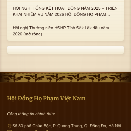
An Tây
HỘI NGHỊ TỔNG KẾT HOẠT ĐỘNG NĂM 2025 – TRIỂN
KHAI NHIỆM VỤ NĂM 2026 HỘI ĐỒNG HỌ PHẠM
PHƯỜNG TUY HÒA, TỈNH ĐẮK LẮK
Hội nghị Thường niên HĐHP Tỉnh Đắk Lắk đầu năm
2026 (mở rộng)
Hội Đồng Họ Phạm Việt Nam
Cổng thông tin chính thức
Số 80 phố Chùa Bộc, P. Quang Trung, Q. Đống Đa, Hà Nội