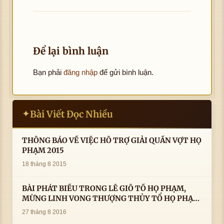
Để lại bình luận
Bạn phải
đăng nhập
để gửi bình luận.
Bài Viết Đọc Nhiều
✦
THÔNG BÁO VỀ VIỆC HỖ TRỢ GIẢI QUẦN VỢT HỌ
PHẠM 2015
18 tháng 8 2015
BÀI PHÁT BIỂU TRONG LÊ GIỖ TỔ HỌ PHẠM,
MỪNG LINH VONG THƯỢNG THỦY TỔ HỌ PHẠM
AN VỊ TAI CÀ MAU- ( 22/8/2016) CỦA LS.TS.NV.
27 tháng 8 2016
PHẠM HUỲNH CÔNG- PHÓ CHỦ TỊCH HĐHPVN