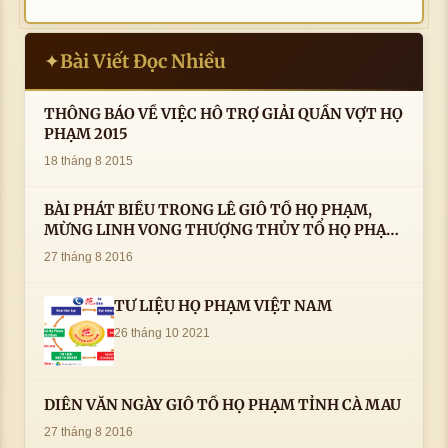
Bài Viết Đọc Nhiều
✦
THÔNG BÁO VỀ VIỆC HỖ TRỢ GIẢI QUẦN VỢT HỌ
PHẠM 2015
18 tháng 8 2015
BÀI PHÁT BIỂU TRONG LÊ GIỖ TỔ HỌ PHẠM,
MỪNG LINH VONG THƯỢNG THỦY TỔ HỌ PHẠM
AN VỊ TAI CÀ MAU- ( 22/8/2016) CỦA LS.TS.NV.
27 tháng 8 2016
PHẠM HUỲNH CÔNG- PHÓ CHỦ TỊCH HĐHPVN
TƯ LIỆU HỌ PHẠM VIỆT NAM
26 tháng 10 2021
DIỄN VĂN NGÀY GIỖ TỔ HỌ PHẠM TỈNH CÀ MAU
27 tháng 8 2016