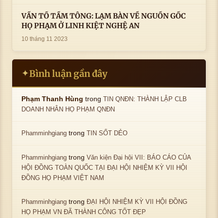
VẤN TỔ TẦM TÔNG: LẠM BÀN VỀ NGUỒN GỐC
HỌ PHẠM Ở LINH KIỆT NGHỆ AN
10 tháng 11 2023
Bình luận gần đây
✦
trong
Phạm Thanh Hùng
TIN QNĐN: THÀNH LẬP CLB
DOANH NHÂN HỌ PHẠM QNĐN
trong
Phamminhgiang
TIN SỐT DẺO
trong
Phamminhgiang
Văn kiện Đại hội VII: BÁO CÁO CỦA
HỘI ĐỒNG TOÀN QUỐC TẠI ĐẠI HỘI NHIỆM KỲ VII HỘI
ĐỒNG HỌ PHẠM VIỆT NAM
trong
Phamminhgiang
ĐẠI HỘI NHIỆM KỲ VII HỘI ĐỒNG
HỌ PHẠM VN ĐÃ THÀNH CÔNG TỐT ĐẸP