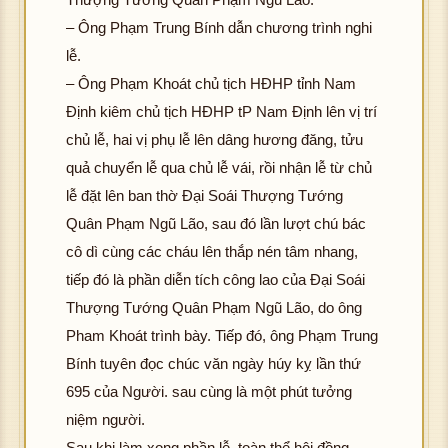
K
ượ
ải đ
ản
g 
– Ông Phạm Trung Bính dẫn chương trình nghi
hôn
c h
K
ượ
ải 
g t
ình
hôn
c h
K
ư
lễ.
ải đ
ảnh
g t
ình
hôn
c 
– Ông Phạm Khoát chủ tịch HĐHP tỉnh Nam
K
ượ
ải đ
ảnh
g t
ìn
hô
Định kiêm chủ tịch HĐHP tP Nam Định lên vị trí
hôn
c h
K
ượ
ải đ
ản
g 
chủ lễ, hai vị phụ lễ lên dâng hương đăng, tửu
g t
ình
hôn
c h
K
ượ
ải 
ải đ
ảnh
quả chuyển lễ qua chủ lễ vái, rồi nhận lễ từ chủ
g t
ình
hôn
c h
K
ư
K
ượ
ải đ
ảnh
g t
ình
hôn
c 
lễ đặt lên ban thờ Đại Soái Thượng Tướng
hôn
c h
K
ượ
ải đ
ảnh
g t
ìn
Quân Phạm Ngũ Lão, sau đó lần lượt chú bác
g t
ình
hôn
c h
K
ượ
ải đ
ản
cô dì cùng các cháu lên thắp nén tâm nhang,
ải đ
ảnh
g t
ình
hôn
c h
K
ượ
tiếp đó là phần diễn tích công lao của Đại Soái
K
ượ
ải đ
ảnh
g t
ình
hôn
c h
hôn
c h
K
ượ
ải đ
ảnh
Thượng Tướng Quân Phạm Ngũ Lão, do ông
g t
ình
g t
ình
hôn
c h
K
ượ
ải đ
ảnh
Pham Khoát trình bày. Tiếp đó, ông Phạm Trung
ải đ
ảnh
g t
ình
hôn
c h
K
ượ
Bính tuyên đọc chúc văn ngày húy kỵ lần thứ
K
ượ
ải đ
ảnh
g t
ình
hôn
c h
695 của Người. sau cùng là một phút tưởng
hôn
c h
K
ượ
ải đ
ảnh
g t
ình
niệm người.
g t
ình
hôn
c h
K
ượ
ải đ
ảnh
ải đ
ảnh
g t
ình
hôn
c h
K
ượ
Sau khi làm xong phần lễ, toàn thể hội đồng