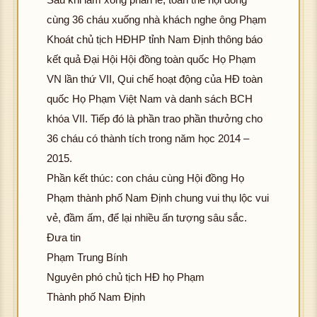
K
ượ
ải đ
ảnh
g t
ình
hôn
c h
cùng 36 cháu xuống nhà khách nghe ông Phạm
hôn
c h
K
ượ
ải đ
ảnh
g t
ình
Khoát chủ tịch HĐHP tỉnh Nam Định thông báo
g t
ình
hôn
c h
K
ượ
ải đ
ảnh
kết quả Đại Hội Hội đồng toàn quốc Họ Phạm
ải đ
ảnh
g t
ình
hôn
c h
K
ượ
K
ượ
ải đ
ảnh
VN lần thứ VII, Qui chế hoạt động của HĐ toàn
g t
ình
hôn
c h
hôn
c h
K
ượ
ải đ
ảnh
g t
ình
quốc Họ Phạm Việt Nam và danh sách BCH
g t
ình
hôn
c h
K
ượ
ải đ
ảnh
khóa VII. Tiếp đó là phần trao phần thưởng cho
ải đ
ảnh
g t
ình
hôn
c h
K
ượ
36 cháu có thành tích trong năm học 2014 –
K
ượ
ải đ
ảnh
g t
ình
hôn
c h
2015.
hôn
c h
K
ượ
ải đ
ảnh
g t
ình
g t
ình
hôn
c h
K
ượ
ải đ
ảnh
Phần kết thúc: con cháu cùng Hội đồng Họ
ải đ
ảnh
g t
ình
hôn
c h
K
ượ
Phạm thành phố Nam Định chung vui thụ lộc vui
K
ượ
ải đ
ảnh
g t
ình
hôn
c h
vẻ, đầm ấm, để lại nhiều ấn tượng sâu sắc.
hôn
c h
K
ượ
ải đ
ảnh
g t
ình
Đưa tin
g t
ình
hôn
c h
K
ượ
ải đ
ảnh
ải đ
ảnh
Phạm Trung Bính
g t
ình
hôn
c h
K
ượ
K
ượ
ải đ
ảnh
g t
ình
hôn
c h
Nguyên phó chủ tịch HĐ họ Phạm
hôn
c h
K
ượ
ải đ
ảnh
g t
ình
Thành phố Nam Định
g t
ình
hôn
c h
K
ượ
ải đ
ảnh