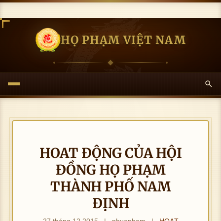
HỌ PHẠM VIỆT NAM
HOAT ĐỘNG CỦA HỘI
ĐỒNG HỌ PHẠM
THÀNH PHỐ NAM
ĐỊNH
27 tháng 12 2015
|
nhuepham
|
HOẠT