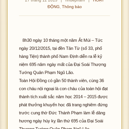
ĐỘNG
,
Thông báo
8h30 ngày 10 tháng một năm Ất Mùi – Tức
ngày 20/12/2015, tại đền Tân Từ (số 33, phố
hàng Tiện) thành phố Nam Định diễn ra lễ kỷ
hô
niệm 695 năm ngày mất của Đại Soái Thượng
g 
ải 
Tướng Quân Phạm Ngũ Lão.
K
ư
Toàn Hội Đồng có gần 50 thành viên, cùng 36
hôn
c 
con cháu nội ngoại là con cháu của toàn hội đạt
g t
ìn
hô
thành tích xuất sắc năm học 2014 – 2015 được
ải đ
ản
g 
K
ượ
ải 
phát thưởng khuyến học đã trang nghiêm đứng
hôn
c h
K
ư
trước cung thờ Đức Thánh Phạm làm lễ dâng
g t
ình
hôn
c 
hương ngày húy kỵ lần thứ 695 của Đại Soái
ải đ
ảnh
g t
ìn
hô
Thượng Tướng Quân Phạm Ngũ Lão.