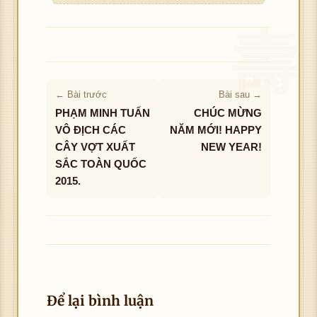
Không tải được hình ảnh
ượ
c h
ình
ảnh
← Bài trước
Bài sau →
PHẠM MINH TUẤN
CHÚC MỪNG
VÔ ĐỊCH CÁC
NĂM MỚI! HAPPY
CÂY VỢT XUẤT
NEW YEAR!
SẮC TOÀN QUỐC
2015.
Để lại bình luận