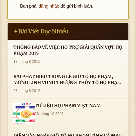
Bạn phải
đăng nhập
để gửi bình luận.
Bài Viết Đọc Nhiều
✦
THÔNG BÁO VỀ VIỆC HỖ TRỢ GIẢI QUẦN VỢT HỌ
PHẠM 2015
18 tháng 8 2015
BÀI PHÁT BIỂU TRONG LÊ GIỖ TỔ HỌ PHẠM,
MỪNG LINH VONG THƯỢNG THỦY TỔ HỌ PHẠM
AN VỊ TAI CÀ MAU- ( 22/8/2016) CỦA LS.TS.NV.
27 tháng 8 2016
PHẠM HUỲNH CÔNG- PHÓ CHỦ TỊCH HĐHPVN
TƯ LIỆU HỌ PHẠM VIỆT NAM
26 tháng 10 2021
DIỄN VĂN NGÀY GIỖ TỔ HỌ PHẠM TỈNH CÀ MAU