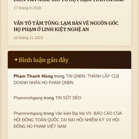
27 tháng 8 2016
VẤN TỔ TẦM TÔNG: LẠM BÀN VỀ NGUỒN GỐC
HỌ PHẠM Ở LINH KIỆT NGHỆ AN
10 tháng 11 2023
Bình luận gần đây
✦
trong
Phạm Thanh Hùng
TIN QNĐN: THÀNH LẬP CLB
DOANH NHÂN HỌ PHẠM QNĐN
trong
Phamminhgiang
TIN SỐT DẺO
trong
Phamminhgiang
Văn kiện Đại hội VII: BÁO CÁO CỦA
HỘI ĐỒNG TOÀN QUỐC TẠI ĐẠI HỘI NHIỆM KỲ VII HỘI
ĐỒNG HỌ PHẠM VIỆT NAM