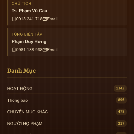
CHỦ TỊCH
Ts. Phạm Vũ Câu
0913 241 718
Email
TỔNG BIÊN TẬP
Phạm Duy Hưng
0981 188 968
Email
Danh Mục
HOẠT ĐỘNG
1342
Thông báo
896
CHUYÊN MỤC KHÁC
478
NGƯỜI HỌ PHẠM
217