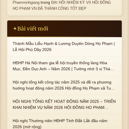
trong
Phamminhgiang
ĐẠI HỘI NHIỆM KỲ VII HỘI ĐỒNG
HỌ PHẠM VN ĐÃ THÀNH CÔNG TỐT ĐẸP
Bài viết mới
✦
Thánh Mẫu Liễu Hạnh & Lương Duyên Dòng Họ Phạm |
Lễ Hội Phủ Dầy 2026
HĐHP Hà Nội tham gia lễ hội truyền thống làng Hòa
Mục, Đền Dục Anh – Năm 2026 | Tưởng nhớ 3 vị Thành
hoàng họ Phạm là Hoàng Hậu Phạm Thị Uyển và 2 em
trai : ngài Phạm Huy, Phạm Miện
Hội nghị tổng kết công tác năm 2025 và đề ra phương
hướng hoạt động năm 2026 Hội đồng Họ Phạm xã Tuy
An Tây
HỘI NGHỊ TỔNG KẾT HOẠT ĐỘNG NĂM 2025 – TRIỂN
KHAI NHIỆM VỤ NĂM 2026 HỘI ĐỒNG HỌ PHẠM
PHƯỜNG TUY HÒA, TỈNH ĐẮK LẮK
Hội nghị Thường niên HĐHP Tỉnh Đắk Lắk đầu năm
2026 (mở rộng)