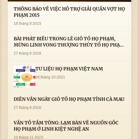
THÔNG BÁO VỀ VIỆC HỖ TRỢ GIẢI QUẦN VỢT HỌ
PHẠM 2015
18 tháng 8 2015
BÀI PHÁT BIỂU TRONG LÊ GIỖ TỔ HỌ PHẠM,
MỪNG LINH VONG THƯỢNG THỦY TỔ HỌ PHẠM
AN VỊ TAI CÀ MAU- ( 22/8/2016) CỦA LS.TS.NV.
27 tháng 8 2016
PHẠM HUỲNH CÔNG- PHÓ CHỦ TỊCH HĐHPVN
TƯ LIỆU HỌ PHẠM VIỆT NAM
26 tháng 10 2021
DIỄN VĂN NGÀY GIỖ TỔ HỌ PHẠM TỈNH CÀ MAU
27 tháng 8 2016
VẤN TỔ TẦM TÔNG: LẠM BÀN VỀ NGUỒN GỐC
HỌ PHẠM Ở LINH KIỆT NGHỆ AN
10 tháng 11 2023