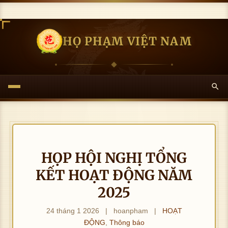
HỌ PHẠM VIỆT NAM
HỌP HỘI NGHỊ TỔNG
KẾT HOẠT ĐỘNG NĂM
2025
24 tháng 1 2026
|
hoanpham
|
HOẠT
ĐỘNG
,
Thông báo