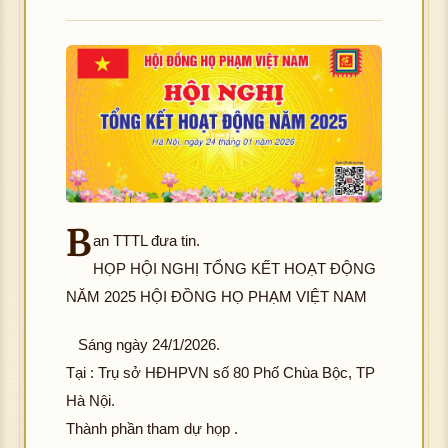
B
an TTTL đưa tin.
HỌP HỘI NGHỊ TỔNG KẾT HOẠT ĐỘNG
NĂM 2025 HỘI ĐỒNG HỌ PHẠM VIỆT NAM
Sáng ngày 24/1/2026.
Tại : Trụ sở HĐHPVN số 80 Phố Chùa Bộc, TP
Hà Nội.
Thành phần tham dự họp .