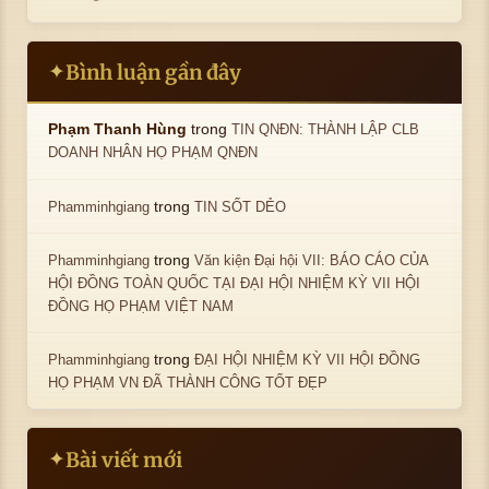
Bình luận gần đây
✦
trong
Phạm Thanh Hùng
TIN QNĐN: THÀNH LẬP CLB
DOANH NHÂN HỌ PHẠM QNĐN
trong
Phamminhgiang
TIN SỐT DẺO
trong
Phamminhgiang
Văn kiện Đại hội VII: BÁO CÁO CỦA
HỘI ĐỒNG TOÀN QUỐC TẠI ĐẠI HỘI NHIỆM KỲ VII HỘI
ĐỒNG HỌ PHẠM VIỆT NAM
trong
Phamminhgiang
ĐẠI HỘI NHIỆM KỲ VII HỘI ĐỒNG
HỌ PHẠM VN ĐÃ THÀNH CÔNG TỐT ĐẸP
Bài viết mới
✦