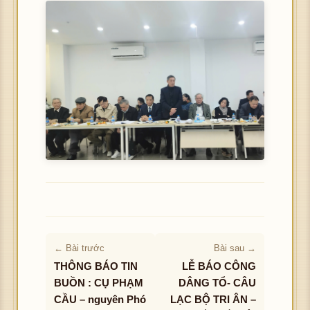
← Bài trước
Bài sau →
THÔNG BÁO TIN
LỄ BÁO CÔNG
BUỒN : CỤ PHẠM
DÂNG TỔ- CÂU
CẦU – nguyên Phó
LẠC BỘ TRI ÂN –