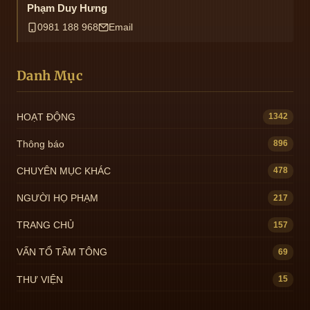
Phạm Duy Hưng
0981 188 968
Email
Danh Mục
HOẠT ĐỘNG
1342
Thông báo
896
CHUYÊN MỤC KHÁC
478
NGƯỜI HỌ PHẠM
217
TRANG CHỦ
157
VẤN TỔ TẦM TÔNG
69
THƯ VIỆN
15