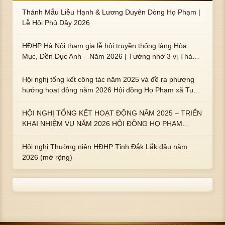
Thánh Mẫu Liễu Hạnh & Lương Duyên Dòng Họ Phạm |
Lễ Hội Phủ Dầy 2026
HĐHP Hà Nội tham gia lễ hội truyền thống làng Hòa
Mục, Đền Dục Anh – Năm 2026 | Tưởng nhớ 3 vị Thành
hoàng họ Phạm là Hoàng Hậu Phạm Thị Uyển và 2 em
trai : ngài Phạm Huy, Phạm Miện
Hội nghị tổng kết công tác năm 2025 và đề ra phương
hướng hoạt động năm 2026 Hội đồng Họ Phạm xã Tuy
An Tây
HỘI NGHỊ TỔNG KẾT HOẠT ĐỘNG NĂM 2025 – TRIỂN
KHAI NHIỆM VỤ NĂM 2026 HỘI ĐỒNG HỌ PHẠM
PHƯỜNG TUY HÒA, TỈNH ĐẮK LẮK
Hội nghị Thường niên HĐHP Tỉnh Đắk Lắk đầu năm
2026 (mở rộng)