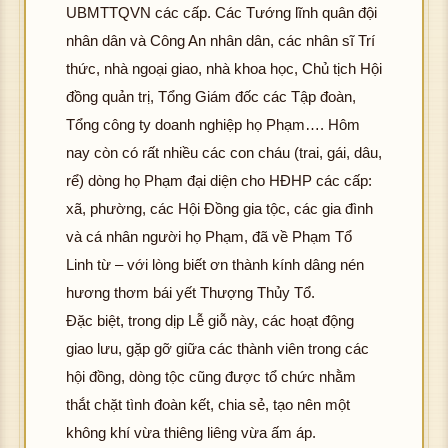
UBMTTQVN các cấp. Các Tướng lĩnh quân đội
nhân dân và Công An nhân dân, các nhân sĩ Trí
thức, nhà ngoại giao, nhà khoa học, Chủ tịch Hội
đồng quản trị, Tổng Giám đốc các Tập đoàn,
Tổng công ty doanh nghiệp họ Phạm…. Hôm
nay còn có rất nhiều các con cháu (trai, gái, dâu,
rể) dòng họ Phạm đại diện cho HĐHP các cấp:
xã, phường, các Hội Đồng gia tộc, các gia đình
và cá nhân người họ Phạm, đã về Phạm Tổ
Linh từ – với lòng biết ơn thành kính dâng nén
hương thơm bái yết Thượng Thủy Tổ.
Đặc biệt, trong dịp Lễ giỗ này, các hoạt động
giao lưu, gặp gỡ giữa các thành viên trong các
hội đồng, dòng tộc cũng được tổ chức nhằm
thắt chặt tình đoàn kết, chia sẻ, tạo nên một
không khí vừa thiêng liêng vừa ấm áp.