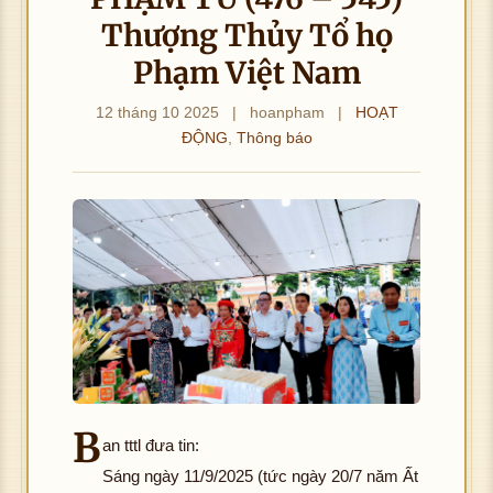
Thượng Thủy Tổ họ
Phạm Việt Nam
12 tháng 10 2025
|
hoanpham
|
HOẠT
ĐỘNG
,
Thông báo
B
an tttl đưa tin:
Sáng ngày 11/9/2025 (tức ngày 20/7 năm Ất