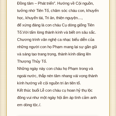
Đồng tâm – Phát triển”. Hướng về Cội nguồn,
tưởng nhớ Tiên Tổ, chăm sóc cháu con, khuyến
học, khuyến tài, Tri ân, thiện nguyện…,
để xứng đáng là con cháu Cụ dòng giống Tiên
Tổ.Với tấm lòng thành kính và biết ơn sâu sắc.
Chương trình văn nghệ ca nhạc biểu diễn của
những người con họ Phạm mang lại sự gần gũi
và sáng tạo trang trọng, thành kính dâng lên
Thượng Thủy Tổ.
Những ngày này con cháu họ Phạm trong và
ngoài nước, thắp nén tâm nhang vái vọng thành
kính hướng về cội nguồn tri ân tiên tổ.
Kết thúc buổi Lễ con cháu cụ hoan hỷ thụ lộc
đông vui như một ngày hội ấm áp tình cảm anh
em dòng tộc./.