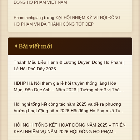
ĐỒNG HỌ PHẠM VIỆT NAM
trong
Phamminhgiang
ĐẠI HỘI NHIỆM KỲ VII HỘI ĐỒNG
HỌ PHẠM VN ĐÃ THÀNH CÔNG TỐT ĐẸP
Bài viết mới
✦
Thánh Mẫu Liễu Hạnh & Lương Duyên Dòng Họ Phạm |
Lễ Hội Phủ Dầy 2026
HĐHP Hà Nội tham gia lễ hội truyền thống làng Hòa
Mục, Đền Dục Anh – Năm 2026 | Tưởng nhớ 3 vị Thành
hoàng họ Phạm là Hoàng Hậu Phạm Thị Uyển và 2 em
trai : ngài Phạm Huy, Phạm Miện
Hội nghị tổng kết công tác năm 2025 và đề ra phương
hướng hoạt động năm 2026 Hội đồng Họ Phạm xã Tuy
An Tây
HỘI NGHỊ TỔNG KẾT HOẠT ĐỘNG NĂM 2025 – TRIỂN
KHAI NHIỆM VỤ NĂM 2026 HỘI ĐỒNG HỌ PHẠM
PHƯỜNG TUY HÒA, TỈNH ĐẮK LẮK