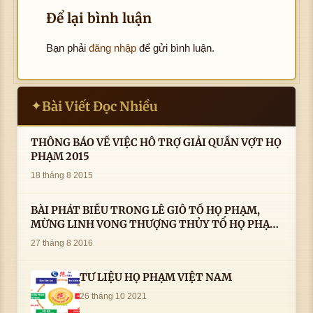
Để lại bình luận
Bạn phải
đăng nhập
để gửi bình luận.
Bài Viết Đọc Nhiều
✦
THÔNG BÁO VỀ VIỆC HỖ TRỢ GIẢI QUẦN VỢT HỌ
PHẠM 2015
18 tháng 8 2015
BÀI PHÁT BIỂU TRONG LÊ GIỖ TỔ HỌ PHẠM,
MỪNG LINH VONG THƯỢNG THỦY TỔ HỌ PHẠM
AN VỊ TAI CÀ MAU- ( 22/8/2016) CỦA LS.TS.NV.
27 tháng 8 2016
PHẠM HUỲNH CÔNG- PHÓ CHỦ TỊCH HĐHPVN
TƯ LIỆU HỌ PHẠM VIỆT NAM
26 tháng 10 2021