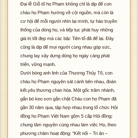
Đại lễ Giỗ tổ họ Phạm không chỉ là dịp để con
cháu họ Phạm hướng về cội nguồn, mà còn là
cơ hội để mỗi người nhìn lại mình, tự hào truyền
thống của dòng họ, và tiếp tục phát huy những
giá trị tốt đẹp mà các bậc Tiên tổ đã để lại. Đây
cũng là dịp để mọi người cùng nhau góp sức,
chung tay xây dựng dòng họ ngày càng phát
triển, vững mạnh.
Dưới bóng anh linh của Thượng Thủy Tổ, con
cháu họ Phạm nguyện sát cánh bên nhau, đoàn
kết.yêu thương chan hòa. Một gốc trăm nhành,
gắn bó keo sơn gắn chặt Cháu con họ Phạm đã
gần 30 năm qua, tập hợp nhau trong tổ chức Hội
đồng họ Phạm Việt Nam gồm 5 cấp Hội đồng;
chung tâm nguyện cùng nhau làm việc Họ, theo
phương châm hoạt động: “Kết nối – Tri ân –