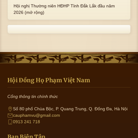
Hội nghị Thường niên HĐHP Tỉnh Đắk Lắk đầu năm
2026 (mở rộng)
Hội Đồng Họ Phạm Việt Nam
Cổng thông tin chính thức
Số 80 phố Chùa Bộc, P. Quang Trung, Q. Đống Đa, Hà Nội
cauphamvu@gmail.com
0913 241 718
Ban Biên Tập