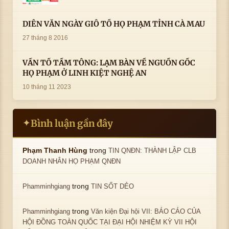
DIỄN VĂN NGÀY GIỖ TỔ HỌ PHẠM TỈNH CÀ MAU
27 tháng 8 2016
VẤN TỔ TẦM TÔNG: LẠM BÀN VỀ NGUỒN GỐC
HỌ PHẠM Ở LINH KIỆT NGHỆ AN
10 tháng 11 2023
Bình luận gần đây
✦
trong
Phạm Thanh Hùng
TIN QNĐN: THÀNH LẬP CLB
DOANH NHÂN HỌ PHẠM QNĐN
trong
Phamminhgiang
TIN SỐT DẺO
trong
Phamminhgiang
Văn kiện Đại hội VII: BÁO CÁO CỦA
HỘI ĐỒNG TOÀN QUỐC TẠI ĐẠI HỘI NHIỆM KỲ VII HỘI