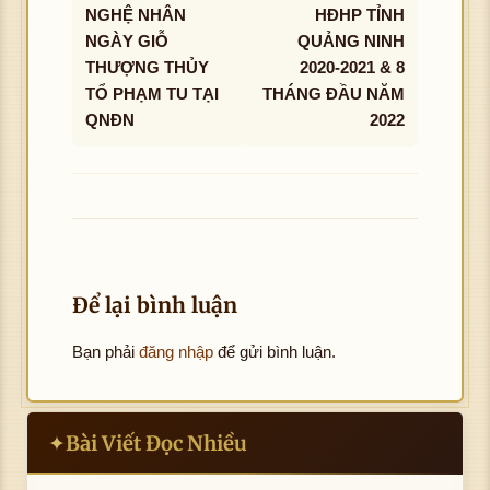
NGHỆ NHÂN
HĐHP TỈNH
NGÀY GIỖ
QUẢNG NINH
THƯỢNG THỦY
2020-2021 & 8
TỔ PHẠM TU TẠI
THÁNG ĐẦU NĂM
QNĐN
2022
Để lại bình luận
Bạn phải
đăng nhập
để gửi bình luận.
Bài Viết Đọc Nhiều
✦