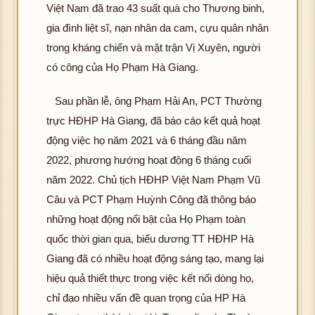
h
g
Việt Nam đã trao 43 suất quà cho Thương binh,
tải
h
ảnh
tải
đư
gia đình liệt sĩ, nạn nhân da cam, cựu quân nhân
ản
K
đư
ợc
K
trong kháng chiến và mặt trận Vị Xuyên, người
hôn
ợc
hìn
hôn
g
có công của Họ Phạm Hà Giang.
hìn
hô
h
g
tải
h
g
ảnh
tải
đư
Sau phần lễ, ông Phạm Hải An, PCT Thường
ảnh
tả
K
đư
ợc
K
đ
trực HĐHP Hà Giang, đã báo cáo kết quả hoạt
hôn
ợc
K
hìn
hôn
ợ
động việc họ năm 2021 và 6 tháng đầu năm
g
hìn
hôn
h
g
hì
tải
h
2022, phương hướng hoạt động 6 tháng cuối
g
ảnh
tải
h
đư
ảnh
tải
năm 2022. Chủ tịch HĐHP Việt Nam Phạm Vũ
K
đư
ản
ợc
K
đư
hôn
ợc
Câu và PCT Phạm Huỳnh Công đã thông báo
K
hìn
hôn
ợc
g
hìn
hôn
những hoạt động nổi bật của Họ Phạm toàn
h
g
hìn
hô
tải
h
g
ảnh
quốc thời gian qua, biểu dương TT HĐHP Hà
tải
h
g
đư
ảnh
tải
K
đư
ảnh
Giang đã có nhiều hoạt động sáng tạo, mang lại
tả
ợc
K
đư
hôn
ợc
K
đ
hìn
hiệu quả thiết thực trong việc kết nối dòng họ,
hôn
ợc
K
g
hìn
hôn
ợ
h
g
hìn
chỉ đạo nhiều vấn đề quan trọng của HP Hà
hôn
tải
h
g
hì
ảnh
tải
h
g