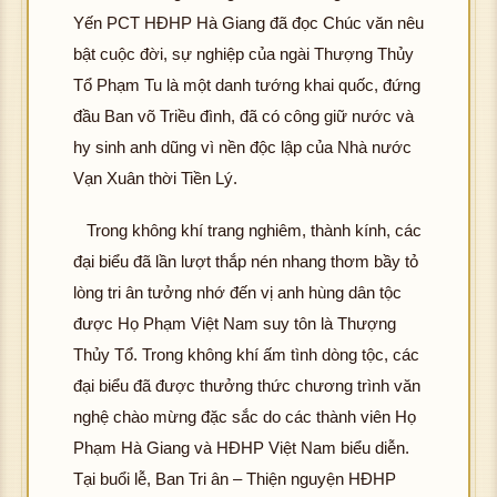
Yến PCT HĐHP Hà Giang đã đọc Chúc văn nêu
bật cuộc đời, sự nghiệp của ngài Thượng Thủy
Tổ Phạm Tu là một danh tướng khai quốc, đứng
đầu Ban võ Triều đình, đã có công giữ nước và
hô
g
hy sinh anh dũng vì nền độc lập của Nhà nước
tả
Vạn Xuân thời Tiền Lý.
đ
K
ợ
Trong không khí trang nghiêm, thành kính, các
hôn
hì
g
đại biểu đã lần lượt thắp nén nhang thơm bầy tỏ
h
tải
lòng tri ân tưởng nhớ đến vị anh hùng dân tộc
ản
đư
K
được Họ Phạm Việt Nam suy tôn là Thượng
ợc
hôn
Thủy Tổ. Trong không khí ấm tình dòng tộc, các
hìn
hô
g
đại biểu đã được thưởng thức chương trình văn
h
g
tải
ảnh
tả
nghệ chào mừng đặc sắc do các thành viên Họ
đư
K
đ
Phạm Hà Giang và HĐHP Việt Nam biểu diễn.
ợc
K
hôn
ợ
hìn
hôn
Tại buổi lễ, Ban Tri ân – Thiện nguyện HĐHP
g
hì