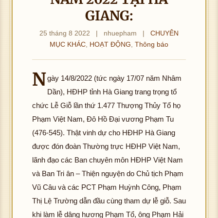
GIANG:
25 tháng 8 2022
|
nhuepham
|
CHUYÊN
MỤC KHÁC
,
HOẠT ĐỘNG
,
Thông báo
N
gày 14/8/2022 (tức ngày 17/07 năm Nhâm
Dần), HĐHP tỉnh Hà Giang trang trọng tổ
chức Lễ Giỗ lần thứ 1.477 Thượng Thủy Tổ họ
Phạm Việt Nam, Đô Hồ Đại vương Phạm Tu
(476-545). Thật vinh dự cho HĐHP Hà Giang
được đón đoàn Thường trực HĐHP Việt Nam,
lãnh đạo các Ban chuyên môn HĐHP Việt Nam
và Ban Tri ân – Thiện nguyện do Chủ tịch Phạm
Vũ Câu và các PCT Phạm Huỳnh Công, Phạm
Thị Lệ Trường dẫn đầu cùng tham dự lễ giỗ. Sau
khi làm lễ dâng hương Phạm Tổ, ông Phạm Hải