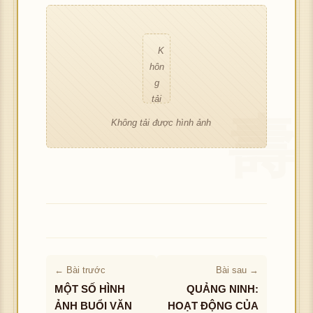
hìn
h
g
h
ảnh
tải
ảnh
đư
K
ợc
hôn
hìn
g
h
tải
ảnh
đư
Không tải được hình ảnh
ợc
hìn
h
ảnh
← Bài trước
Bài sau →
MỘT SỐ HÌNH
QUẢNG NINH:
ẢNH BUỔI VĂN
HOẠT ĐỘNG CỦA