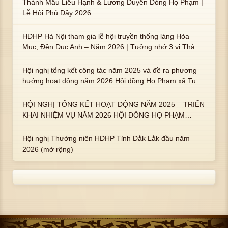
Thánh Mẫu Liễu Hạnh & Lương Duyên Dòng Họ Phạm |
Lễ Hội Phủ Dầy 2026
HĐHP Hà Nội tham gia lễ hội truyền thống làng Hòa
Mục, Đền Dục Anh – Năm 2026 | Tưởng nhớ 3 vị Thành
hoàng họ Phạm là Hoàng Hậu Phạm Thị Uyển và 2 em
trai : ngài Phạm Huy, Phạm Miện
Hội nghị tổng kết công tác năm 2025 và đề ra phương
hướng hoạt động năm 2026 Hội đồng Họ Phạm xã Tuy
An Tây
HỘI NGHỊ TỔNG KẾT HOẠT ĐỘNG NĂM 2025 – TRIỂN
KHAI NHIỆM VỤ NĂM 2026 HỘI ĐỒNG HỌ PHẠM
PHƯỜNG TUY HÒA, TỈNH ĐẮK LẮK
Hội nghị Thường niên HĐHP Tỉnh Đắk Lắk đầu năm
2026 (mở rộng)