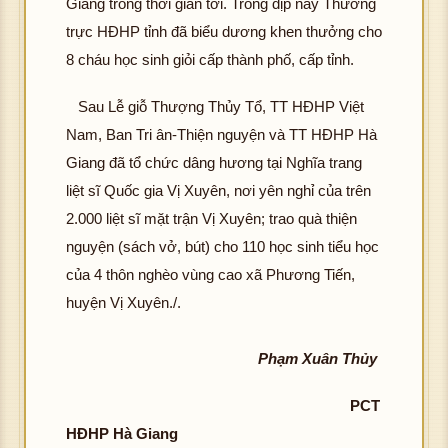
Giang trong thời gian tới. Trong dịp này Thường
đư
ảnh
tải
h
K
đư
ảnh
tải
ợc
K
trực HĐHP tỉnh đã biểu dương khen thưởng cho
đư
ản
hôn
ợc
K
đư
hìn
hôn
ợc
K
8 cháu học sinh giỏi cấp thành phố, cấp tỉnh.
g
hìn
hôn
ợc
h
g
hìn
hôn
tải
h
g
hìn
hô
ảnh
tải
h
g
Sau Lễ giỗ Thượng Thủy Tổ, TT HĐHP Việt
đư
ảnh
tải
h
g
K
đư
ảnh
tải
ợc
K
Nam, Ban Tri ân-Thiện nguyện và TT HĐHP Hà
đư
ảnh
tả
hôn
ợc
K
đư
hìn
hôn
ợc
K
Giang đã tổ chức dâng hương tại Nghĩa trang
đ
g
hìn
hôn
ợc
K
h
g
hìn
hôn
ợ
tải
liệt sĩ Quốc gia Vị Xuyên, nơi yên nghỉ của trên
h
g
hìn
hôn
ảnh
tải
h
g
hì
đư
ảnh
tải
2.000 liệt sĩ mặt trận Vị Xuyên; trao quà thiện
h
g
K
đư
ảnh
tải
h
ợc
K
đư
ảnh
tải
hôn
nguyện (sách vở, bút) cho 110 học sinh tiểu học
ợc
K
đư
ản
hìn
hôn
ợc
K
đư
g
hìn
hôn
của 4 thôn nghèo vùng cao xã Phương Tiến,
ợc
K
h
g
hìn
hôn
ợc
tải
h
g
hìn
hôn
huyện Vị Xuyên./.
ảnh
tải
h
g
hìn
đư
ảnh
tải
h
g
K
đư
ảnh
tải
h
ợc
K
đư
ảnh
tải
hôn
ợc
K
đư
Phạm Xuân Thủy
ảnh
hìn
hôn
ợc
K
đư
g
hìn
hôn
ợc
K
h
g
hìn
hôn
ợc
tải
h
g
hìn
hôn
PCT
ảnh
tải
h
g
hìn
đư
ảnh
tải
h
g
K
đư
HĐHP Hà Giang
ảnh
tải
h
ợc
K
đư
ảnh