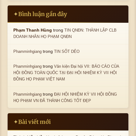
Bình luận gần đây
✦
trong
Phạm Thanh Hùng
TIN QNĐN: THÀNH LẬP CLB
DOANH NHÂN HỌ PHẠM QNĐN
trong
Phamminhgiang
TIN SỐT DẺO
trong
Phamminhgiang
Văn kiện Đại hội VII: BÁO CÁO CỦA
HỘI ĐỒNG TOÀN QUỐC TẠI ĐẠI HỘI NHIỆM KỲ VII HỘI
ĐỒNG HỌ PHẠM VIỆT NAM
trong
Phamminhgiang
ĐẠI HỘI NHIỆM KỲ VII HỘI ĐỒNG
HỌ PHẠM VN ĐÃ THÀNH CÔNG TỐT ĐẸP
Bài viết mới
✦