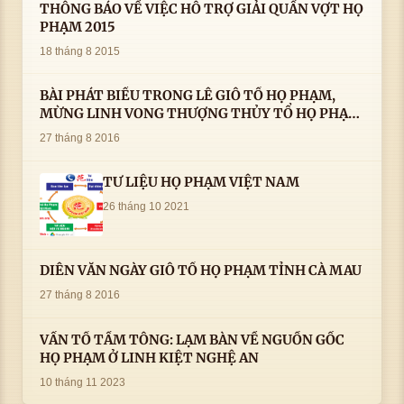
THÔNG BÁO VỀ VIỆC HỖ TRỢ GIẢI QUẦN VỢT HỌ
PHẠM 2015
18 tháng 8 2015
BÀI PHÁT BIỂU TRONG LÊ GIỖ TỔ HỌ PHẠM,
MỪNG LINH VONG THƯỢNG THỦY TỔ HỌ PHẠM
AN VỊ TAI CÀ MAU- ( 22/8/2016) CỦA LS.TS.NV.
27 tháng 8 2016
PHẠM HUỲNH CÔNG- PHÓ CHỦ TỊCH HĐHPVN
TƯ LIỆU HỌ PHẠM VIỆT NAM
26 tháng 10 2021
DIỄN VĂN NGÀY GIỖ TỔ HỌ PHẠM TỈNH CÀ MAU
27 tháng 8 2016
VẤN TỔ TẦM TÔNG: LẠM BÀN VỀ NGUỒN GỐC
HỌ PHẠM Ở LINH KIỆT NGHỆ AN
10 tháng 11 2023