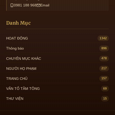
0981 188 968
Email
Danh Mục
HOẠT ĐỘNG
1342
Thông báo
896
CHUYÊN MỤC KHÁC
478
NGƯỜI HỌ PHẠM
217
TRANG CHỦ
157
VẤN TỔ TẦM TÔNG
69
THƯ VIỆN
15