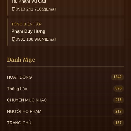
Ts. Phạm Vũ Câu
0913 241 718
Email
TỔNG BIÊN TẬP
Phạm Duy Hưng
0981 188 968
Email
Danh Mục
HOẠT ĐỘNG
1342
Thông báo
896
CHUYÊN MỤC KHÁC
478
NGƯỜI HỌ PHẠM
217
TRANG CHỦ
157