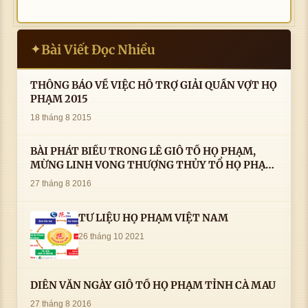
Bài Viết Đọc Nhiều
✦
THÔNG BÁO VỀ VIỆC HỖ TRỢ GIẢI QUẦN VỢT HỌ
PHẠM 2015
18 tháng 8 2015
BÀI PHÁT BIỂU TRONG LÊ GIỖ TỔ HỌ PHẠM,
MỪNG LINH VONG THƯỢNG THỦY TỔ HỌ PHẠM
AN VỊ TAI CÀ MAU- ( 22/8/2016) CỦA LS.TS.NV.
27 tháng 8 2016
PHẠM HUỲNH CÔNG- PHÓ CHỦ TỊCH HĐHPVN
TƯ LIỆU HỌ PHẠM VIỆT NAM
26 tháng 10 2021
DIỄN VĂN NGÀY GIỖ TỔ HỌ PHẠM TỈNH CÀ MAU
27 tháng 8 2016