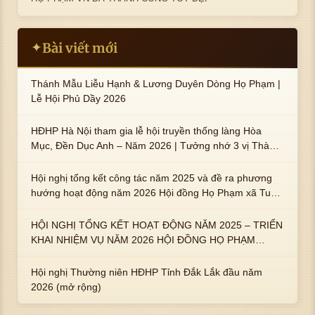
Bài viết mới
✦
Thánh Mẫu Liễu Hạnh & Lương Duyên Dòng Họ Phạm |
Lễ Hội Phủ Dầy 2026
HĐHP Hà Nội tham gia lễ hội truyền thống làng Hòa
Mục, Đền Dục Anh – Năm 2026 | Tưởng nhớ 3 vị Thành
hoàng họ Phạm là Hoàng Hậu Phạm Thị Uyển và 2 em
trai : ngài Phạm Huy, Phạm Miện
Hội nghị tổng kết công tác năm 2025 và đề ra phương
hướng hoạt động năm 2026 Hội đồng Họ Phạm xã Tuy
An Tây
HỘI NGHỊ TỔNG KẾT HOẠT ĐỘNG NĂM 2025 – TRIỂN
KHAI NHIỆM VỤ NĂM 2026 HỘI ĐỒNG HỌ PHẠM
PHƯỜNG TUY HÒA, TỈNH ĐẮK LẮK
Hội nghị Thường niên HĐHP Tỉnh Đắk Lắk đầu năm
2026 (mở rộng)