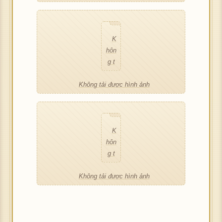
hôn
c h
c h
hôn
c h
g t
ình
ình
g t
ình
ải đ
ảnh
ảnh
ải đ
ảnh
K
ượ
K
ượ
hôn
c h
hôn
c h
g t
ình
g t
ình
ải đ
ảnh
ải đ
ảnh
Không tải được hình ảnh
ượ
K
ượ
c h
hôn
c h
ình
g t
ình
ảnh
ải đ
ảnh
K
ượ
hôn
c h
g t
ình
ải đ
ảnh
Không tải được hình ảnh
ượ
c h
ình
ảnh