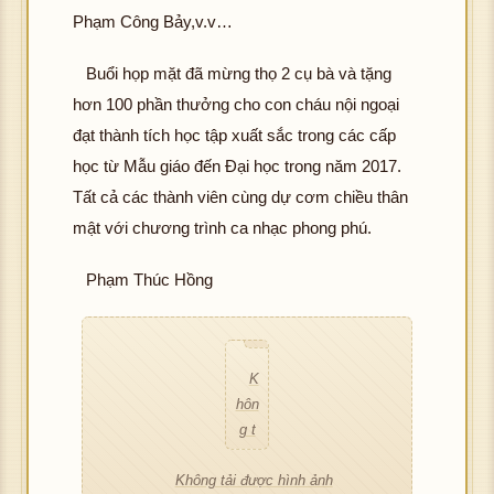
Phạm Công Bảy,v.v…
g t
ình
g t
ình
g t
ình
ải đ
ảnh
ải đ
ảnh
ải đ
ảnh
Buổi họp mặt đã mừng thọ 2 cụ bà và tặng
K
ượ
K
ượ
K
ượ
hôn
c h
hôn
c h
hôn
c h
hơn 100 phần thưởng cho con cháu nội ngoại
g t
ình
g t
ình
g t
ình
đạt thành tích học tập xuất sắc trong các cấp
ải đ
ảnh
ải đ
ảnh
ải đ
ảnh
học từ Mẫu giáo đến Đại học trong năm 2017.
K
ượ
K
ượ
K
ượ
Tất cả các thành viên cùng dự cơm chiều thân
hôn
c h
hôn
c h
hôn
c h
g t
ình
mật với chương trình ca nhạc phong phú.
g t
ình
g t
ình
ải đ
ảnh
ải đ
ảnh
ải đ
ảnh
K
ượ
K
ượ
K
ượ
Phạm Thúc Hồng
hôn
c h
hôn
c h
hôn
c h
g t
ình
g t
ình
g t
ình
ải đ
ảnh
ải đ
ảnh
ải đ
ảnh
K
ượ
K
ượ
K
ượ
hôn
c h
hôn
c h
hôn
c h
g t
ình
g t
ình
g t
ình
ải đ
ảnh
ải đ
ảnh
ải đ
ảnh
K
ượ
Không tải được hình ảnh
ượ
K
ượ