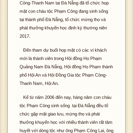
Công-Thanh Nam tại Đà Nẵng đã tổ chức họp
g t
ình
g t
ình
g 
ải đ
ảnh
ải đ
ảnh
ải 
mặt con cháu tộc Phạm Công đang sinh sống
K
ượ
K
ượ
K
ư
tại thành phố Đà Nẵng, tổ chức mừng thọ và
hôn
c h
hôn
c h
hôn
c 
phát thưởng khuyến học định kỳ thường niên
g t
ình
g t
ình
g t
ìn
2017.
ải đ
ảnh
ải đ
ảnh
ải đ
ản
K
ượ
K
ượ
K
ượ
Đến tham dự buổi họp mặt có các vị khách
hôn
c h
hôn
c h
hôn
c h
g t
ình
g t
ình
g t
ình
mời là thành viên trong Hội đồng Họ Phạm
ải đ
ảnh
ải đ
ảnh
ải đ
ảnh
Quảng Nam Đà Nẵng, Hội đồng Họ Phạm thành
K
ượ
K
ượ
K
ượ
phố Hội An và Hội Đồng Gia tộc Phạm Công-
hôn
c h
hôn
c h
hôn
c h
Thanh Nam, Hội An.
g t
ình
g t
ình
g t
ình
ải đ
ảnh
ải đ
ảnh
ải đ
ảnh
Kể từ năm 2006 đến nay, hàng năm con cháu
K
ượ
K
ượ
K
ượ
hôn
c h
tộc Phạm Công sinh sống tại Đà Nẵng đều tổ
hôn
c h
hôn
c h
g t
ình
g t
ình
g t
ình
chức gặp mặt giao lưu, mừng thọ và phát
ải đ
ảnh
ải đ
ảnh
ải đ
ảnh
thưởng khuyến học với nhiều thành viên rất tâm
K
ượ
K
ượ
K
ượ
huyết với dòng tộc như ông Phạm Công Lai, ông
hôn
c h
hôn
c h
hôn
c h