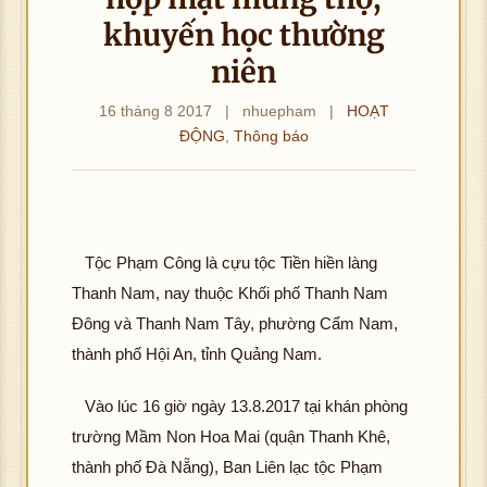
khuyến học thường
niên
hô
g 
16 tháng 8 2017
|
nhuepham
|
HOẠT
ải 
ĐỘNG
,
Thông báo
K
ư
hôn
c 
g t
ìn
ải đ
ản
K
ượ
Tộc Phạm Công là cựu tộc Tiền hiền làng
hô
hôn
c h
Thanh Nam, nay thuộc Khối phố Thanh Nam
g 
g t
ình
ải 
Đông và Thanh Nam Tây, phường Cẩm Nam,
ải đ
ảnh
K
ư
K
ượ
thành phố Hội An, tỉnh Quảng Nam.
hôn
c 
hôn
c h
g t
ìn
g t
ình
Vào lúc 16 giờ ngày 13.8.2017 tại khán phòng
ải đ
ản
ải đ
ảnh
trường Mầm Non Hoa Mai (quận Thanh Khê,
K
ượ
K
ượ
thành phố Đà Nẵng), Ban Liên lạc tộc Phạm
hôn
c h
hôn
c h
hô