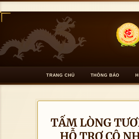
TRANG CHỦ
THÔNG BÁO
H
TẤM LÒNG TƯƠ
HỖ TRỢ CÔ N