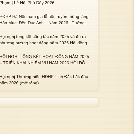
tải
ảnh
Phạm | Lễ Hội Phủ Dầy 2026
c
tải
ảnh
được
K
h
được
K
hông
hình
HĐHP Hà Nội tham gia lễ hội truyền thống làng
h
hông
hình
Hòa Mục, Đền Dục Anh – Năm 2026 | Tưởng
tải
ảnh
tải
ảnh
nhớ 3 vị Thành hoàng họ Phạm là Hoàng Hậu
được
K
được
K
Phạm Thị Uyển và 2 em trai : ngài Phạm Huy,
Hội nghị tổng kết công tác năm 2025 và đề ra
ông
hình
hông
hình
Phạm Miện
phương hướng hoạt động năm 2026 Hội đồng
tải
ảnh
tải
ảnh
Họ Phạm xã Tuy An Tây
ược
K
được
K
HỘI NGHỊ TỔNG KẾT HOẠT ĐỘNG NĂM 2025
g
hình
hông
hình
– TRIỂN KHAI NHIỆM VỤ NĂM 2026 HỘI ĐỒNG
ảnh
tải
ảnh
HỌ PHẠM PHƯỜNG TUY HÒA, TỈNH ĐẮK LẮK
c
được
K
Hội nghị Thường niên HĐHP Tỉnh Đắk Lắk đầu
h
hông
hình
năm 2026 (mở rộng)
h
tải
ảnh
được
K
ông
hình
tải
ảnh
ược
K
g
hình
ảnh