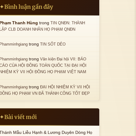
ảnh
hông
hình
được
K
tải
ảnh
Bình luận gần đây
✦
hông
hình
c
tải
ảnh
hông
hình
được
K
tải
ảnh
h
được
K
tải
ảnh
hông
hình
được
K
h
trong
hông
hình
Phạm Thanh Hùng
TIN QNĐN: THÀNH
được
K
tải
ảnh
hông
hình
LẬP CLB DOANH NHÂN HỌ PHẠM QNĐN
tải
ảnh
hông
hình
được
K
tải
ảnh
được
K
tải
ảnh
ông
hình
được
K
hông
hình
trong
Phamminhgiang
TIN SỐT DẺO
được
K
tải
ảnh
hông
hình
tải
ảnh
hông
hình
ược
K
tải
ảnh
được
K
trong
tải
ảnh
Phamminhgiang
Văn kiện Đại hội VII: BÁO
g
hình
được
K
hông
hình
CÁO CỦA HỘI ĐỒNG TOÀN QUỐC TẠI ĐẠI HỘI
được
K
ảnh
hông
hình
tải
ảnh
NHIỆM KỲ VII HỘI ĐỒNG HỌ PHẠM VIỆT NAM
hông
hình
c
tải
ảnh
được
K
tải
ảnh
h
được
K
hông
hình
trong
Phamminhgiang
ĐẠI HỘI NHIỆM KỲ VII HỘI
được
K
h
hông
hình
tải
ảnh
ĐỒNG HỌ PHẠM VN ĐÃ THÀNH CÔNG TỐT ĐẸP
hông
hình
tải
ảnh
được
K
tải
ảnh
được
K
ông
hình
được
K
hông
hình
tải
ảnh
hông
hình
Bài viết mới
✦
tải
ảnh
ược
K
tải
ảnh
được
K
g
hình
được
K
hông
hình
Thánh Mẫu Liễu Hạnh & Lương Duyên Dòng Họ
ảnh
hông
hình