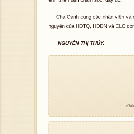
Cha Oanh cùng các nhân viên và c
nguyện của HĐTQ, HĐDN và CLC con 
NGUYỄN THỊ THÚY.
Khôn