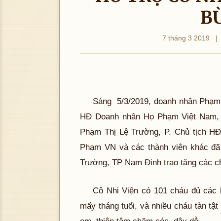
B
7 tháng 3 2019
|
Sáng 5/3/2019, doanh nhân Phạm 
HĐ Doanh nhân Họ Phạm Việt Nam,
Phạm Thị Lệ Trường, P. Chủ tịch 
Phạm VN và các thành viên khác đã
Trường, TP Nam Định trao tặng các
Cô Nhi Viện có 101 cháu đủ các 
mấy tháng tuổi, và nhiều cháu tàn t
em thiện tâm chăm sóc, dậy dỗ.