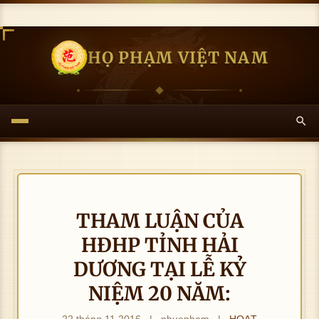
HỌ PHẠM VIỆT NAM
THAM LUẬN CỦA
HĐHP TỈNH HẢI
DƯƠNG TẠI LỄ KỶ
NIỆM 20 NĂM:
22 tháng 11 2016
|
nhuepham
|
HOẠT