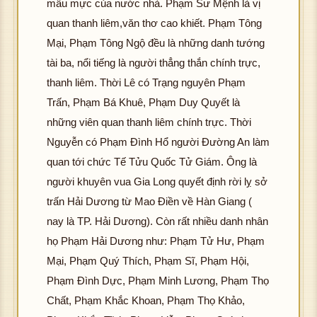
mẫu mực của nước nhà. Phạm Sư Mệnh là vị
quan thanh liêm,văn thơ cao khiết. Phạm Tông
Mại, Phạm Tông Ngộ đều là những danh tướng
tài ba, nổi tiếng là người thẳng thắn chính trực,
thanh liêm. Thời Lê có Trạng nguyên Phạm
Trấn, Phạm Bá Khuê, Phạm Duy Quyết là
những viên quan thanh liêm chính trực. Thời
Nguyễn có Phạm Đình Hổ người Đường An làm
quan tới chức Tế Tửu Quốc Tử Giám. Ông là
người khuyên vua Gia Long quyết định rời lỵ sở
trấn Hải Dương từ Mao Điền về Hàn Giang (
nay là TP. Hải Dương). Còn rất nhiều danh nhân
họ Phạm Hải Dương như: Phạm Tử Hư, Phạm
Mại, Phạm Quý Thích, Phạm Sĩ, Phạm Hội,
Phạm Đình Dực, Phạm Minh Lương, Phạm Thọ
Chất, Phạm Khắc Khoan, Phạm Thọ Khảo,