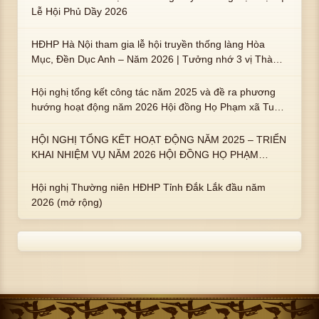
Lễ Hội Phủ Dầy 2026
HĐHP Hà Nội tham gia lễ hội truyền thống làng Hòa
Mục, Đền Dục Anh – Năm 2026 | Tưởng nhớ 3 vị Thành
hoàng họ Phạm là Hoàng Hậu Phạm Thị Uyển và 2 em
trai : ngài Phạm Huy, Phạm Miện
Hội nghị tổng kết công tác năm 2025 và đề ra phương
hướng hoạt động năm 2026 Hội đồng Họ Phạm xã Tuy
An Tây
HỘI NGHỊ TỔNG KẾT HOẠT ĐỘNG NĂM 2025 – TRIỂN
KHAI NHIỆM VỤ NĂM 2026 HỘI ĐỒNG HỌ PHẠM
PHƯỜNG TUY HÒA, TỈNH ĐẮK LẮK
Hội nghị Thường niên HĐHP Tỉnh Đắk Lắk đầu năm
2026 (mở rộng)