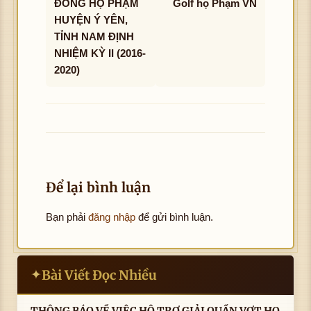
ĐỒNG HỌ PHẠM
Golf họ Phạm VN
HUYỆN Ý YÊN,
TỈNH NAM ĐỊNH
NHIỆM KỲ II (2016-
2020)
Để lại bình luận
Bạn phải
đăng nhập
để gửi bình luận.
Bài Viết Đọc Nhiều
✦