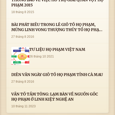
THÔNG BÁO VỀ VIỆC HỖ TRỢ GIẢI QUẦN VỢT HỌ
PHẠM 2015
18 tháng 8 2015
BÀI PHÁT BIỂU TRONG LÊ GIỖ TỔ HỌ PHẠM,
MỪNG LINH VONG THƯỢNG THỦY TỔ HỌ PHẠM
AN VỊ TAI CÀ MAU- ( 22/8/2016) CỦA LS.TS.NV.
27 tháng 8 2016
PHẠM HUỲNH CÔNG- PHÓ CHỦ TỊCH HĐHPVN
TƯ LIỆU HỌ PHẠM VIỆT NAM
26 tháng 10 2021
DIỄN VĂN NGÀY GIỖ TỔ HỌ PHẠM TỈNH CÀ MAU
27 tháng 8 2016
VẤN TỔ TẦM TÔNG: LẠM BÀN VỀ NGUỒN GỐC
HỌ PHẠM Ở LINH KIỆT NGHỆ AN
10 tháng 11 2023