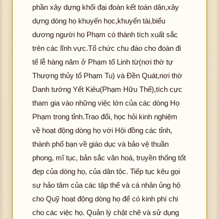
phần xây dựng khối đại đoàn kết toàn dân,xây
dựng dòng họ khuyến học,khuyến tài,biểu
dương người họ Phạm có thành tích xuất sắc
trên các lĩnh vực.Tổ chức chu đáo cho đoàn đi
tế lễ hàng năm ở Phạm tổ Linh từ(nơi thờ tự
Thượng thủy tổ Phạm Tu) và Đền Quát,nơi thờ
Danh tướng Yết Kiêu(Phạm Hữu Thế),tích cực
tham gia vào những việc lớn của các dòng Họ
Phạm trong tỉnh.Trao đổi, học hỏi kinh nghiệm
về hoạt động dòng họ với Hội đồng các tỉnh,
thành phố bạn về giáo dục và bảo vệ thuần
phong, mĩ tục, bản sắc văn hoá, truyền thống tốt
đẹp của dòng họ, của dân tộc. Tiếp tục kêu gọi
sự hảo tâm của các tập thể và cá nhân ủng hộ
cho Quỹ hoạt động dòng họ để có kinh phí chi
cho các việc họ. Quản lý chặt chẽ và sử dụng