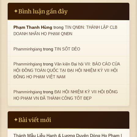
Bình luận gần đây
✦
trong
Phạm Thanh Hùng
TIN QNĐN: THÀNH LẬP CLB
DOANH NHÂN HỌ PHẠM QNĐN
trong
Phamminhgiang
TIN SỐT DẺO
trong
Phamminhgiang
Văn kiện Đại hội VII: BÁO CÁO CỦA
HỘI ĐỒNG TOÀN QUỐC TẠI ĐẠI HỘI NHIỆM KỲ VII HỘI
ĐỒNG HỌ PHẠM VIỆT NAM
trong
Phamminhgiang
ĐẠI HỘI NHIỆM KỲ VII HỘI ĐỒNG
HỌ PHẠM VN ĐÃ THÀNH CÔNG TỐT ĐẸP
Bài viết mới
✦
Thánh Mẫu Liễu Hạnh & Lương Duyên Dòng Họ Phạm |