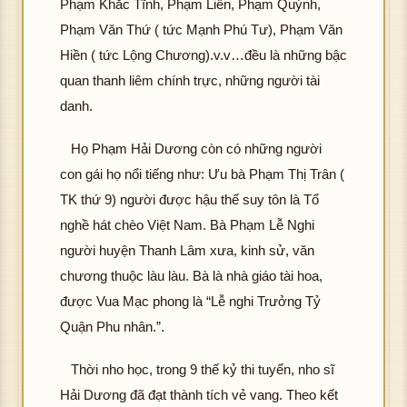
Phạm Khắc Tĩnh, Phạm Liễn, Phạm Quỳnh,
Phạm Văn Thứ ( tức Mạnh Phú Tư), Phạm Văn
Hiền ( tức Lộng Chương).v.v…đều là những bậc
quan thanh liêm chính trực, những người tài
danh.
Họ Phạm Hải Dương còn có những người
con gái họ nổi tiếng như: Ưu bà Phạm Thị Trân (
TK thứ 9) người được hậu thế suy tôn là Tổ
nghề hát chèo Việt Nam. Bà Phạm Lễ Nghi
người huyện Thanh Lâm xưa, kinh sử, văn
chương thuộc làu làu. Bà là nhà giáo tài hoa,
được Vua Mạc phong là “Lễ nghi Trưởng Tỷ
Quận Phu nhân.”.
Thời nho học, trong 9 thế kỷ thi tuyển, nho sĩ
Hải Dương đã đạt thành tích vẻ vang. Theo kết