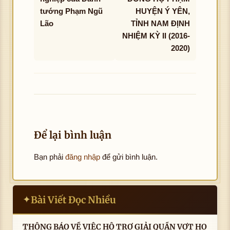
tướng Phạm Ngũ
HUYỆN Ý YÊN,
Lão
TỈNH NAM ĐỊNH
NHIỆM KỲ II (2016-
2020)
Để lại bình luận
Bạn phải
đăng nhập
để gửi bình luận.
Bài Viết Đọc Nhiều
✦
THÔNG BÁO VỀ VIỆC HỖ TRỢ GIẢI QUẦN VỢT HỌ