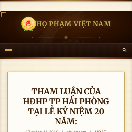
HỌ PHẠM VIỆT NAM
THAM LUẬN CỦA
HĐHP TP HẢI PHÒNG
TẠI LỄ KỶ NIỆM 20
NĂM:
17 tháng 11 2016
|
nhuepham
|
HOẠT