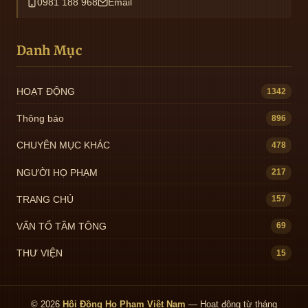
0981 188 968
Email
Danh Mục
HOẠT ĐỘNG
1342
Thông báo
896
CHUYÊN MỤC KHÁC
478
NGƯỜI HỌ PHẠM
217
TRANG CHỦ
157
VẤN TỔ TẦM TÔNG
69
THƯ VIỆN
15
© 2026
Hội Đồng Họ Phạm Việt Nam
— Hoạt động từ tháng