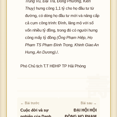
Trung Vũ, Đại Trà, Đông Phương, Kiến
Thụy)
hưng công 1,1 tỷ cho họ đầu tư từ
đường, có dòng họ đầu tư mới và nâng cấp
cả cụm công trình: Đình, lăng mộ với số
vốn nhiều tỷ đồng, trong đó có người hưng
công mấy tỷ đồng
(Ông Phạm Hiệp
,
Họ
Phạm TS Phạm Đình Trọng, Khinh Giao An
Hưng, An Dương)
./.
Phó Chủ tịch T.T HĐHP TP Hải Phòng
← Bài trước
Bài sau →
Cuộc đời và sự
ĐẠI HỘI HỘI
nghiệp của Danh
ĐỒNG HỌ PHẠM