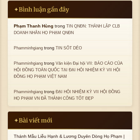
Bình luận gần đây
✦
trong
Phạm Thanh Hùng
TIN QNĐN: THÀNH LẬP CLB
DOANH NHÂN HỌ PHẠM QNĐN
trong
Phamminhgiang
TIN SỐT DẺO
trong
Phamminhgiang
Văn kiện Đại hội VII: BÁO CÁO CỦA
HỘI ĐỒNG TOÀN QUỐC TẠI ĐẠI HỘI NHIỆM KỲ VII HỘI
ĐỒNG HỌ PHẠM VIỆT NAM
trong
Phamminhgiang
ĐẠI HỘI NHIỆM KỲ VII HỘI ĐỒNG
HỌ PHẠM VN ĐÃ THÀNH CÔNG TỐT ĐẸP
Bài viết mới
✦
Thánh Mẫu Liễu Hạnh & Lương Duyên Dòng Họ Phạm |