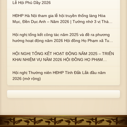
Lễ Hội Phủ Dầy 2026
HĐHP Hà Nội tham gia lễ hội truyền thống làng Hòa
Mục, Đền Dục Anh – Năm 2026 | Tưởng nhớ 3 vị Thành
hoàng họ Phạm là Hoàng Hậu Phạm Thị Uyển và 2 em
trai : ngài Phạm Huy, Phạm Miện
Hội nghị tổng kết công tác năm 2025 và đề ra phương
hướng hoạt động năm 2026 Hội đồng Họ Phạm xã Tuy
An Tây
HỘI NGHỊ TỔNG KẾT HOẠT ĐỘNG NĂM 2025 – TRIỂN
KHAI NHIỆM VỤ NĂM 2026 HỘI ĐỒNG HỌ PHẠM
PHƯỜNG TUY HÒA, TỈNH ĐẮK LẮK
Hội nghị Thường niên HĐHP Tỉnh Đắk Lắk đầu năm
2026 (mở rộng)