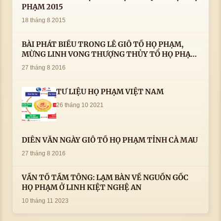
PHẠM 2015
18 tháng 8 2015
BÀI PHÁT BIỂU TRONG LÊ GIỖ TỔ HỌ PHẠM,
MỪNG LINH VONG THƯỢNG THỦY TỔ HỌ PHẠM
AN VỊ TAI CÀ MAU- ( 22/8/2016) CỦA LS.TS.NV.
27 tháng 8 2016
PHẠM HUỲNH CÔNG- PHÓ CHỦ TỊCH HĐHPVN
TƯ LIỆU HỌ PHẠM VIỆT NAM
26 tháng 10 2021
DIỄN VĂN NGÀY GIỖ TỔ HỌ PHẠM TỈNH CÀ MAU
27 tháng 8 2016
VẤN TỔ TẦM TÔNG: LẠM BÀN VỀ NGUỒN GỐC
HỌ PHẠM Ở LINH KIỆT NGHỆ AN
10 tháng 11 2023