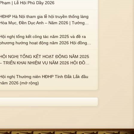
Phạm | Lễ Hội Phủ Dầy 2026
HĐHP Hà Nội tham gia lễ hội truyền thống làng
Hòa Mục, Đền Dục Anh – Năm 2026 | Tưởng
nhớ 3 vị Thành hoàng họ Phạm là Hoàng Hậu
Phạm Thị Uyển và 2 em trai : ngài Phạm Huy,
Hội nghị tổng kết công tác năm 2025 và đề ra
Phạm Miện
phương hướng hoạt động năm 2026 Hội đồng
Họ Phạm xã Tuy An Tây
HỘI NGHỊ TỔNG KẾT HOẠT ĐỘNG NĂM 2025
– TRIỂN KHAI NHIỆM VỤ NĂM 2026 HỘI ĐỒNG
HỌ PHẠM PHƯỜNG TUY HÒA, TỈNH ĐẮK LẮK
Hội nghị Thường niên HĐHP Tỉnh Đắk Lắk đầu
năm 2026 (mở rộng)