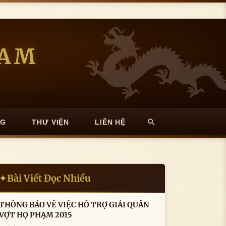
NAM
NG
THƯ VIỆN
LIÊN HỆ
Bài Viết Đọc Nhiều
✦
THÔNG BÁO VỀ VIỆC HỖ TRỢ GIẢI QUẦN
VỢT HỌ PHẠM 2015