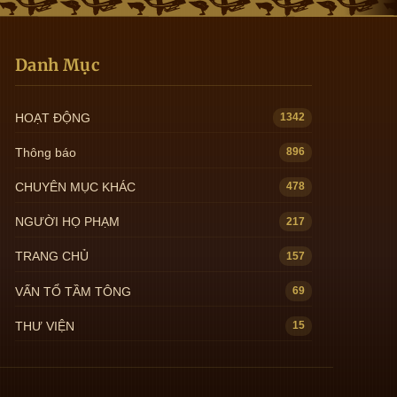
Danh Mục
HOẠT ĐỘNG
1342
Thông báo
896
CHUYÊN MỤC KHÁC
478
NGƯỜI HỌ PHẠM
217
TRANG CHỦ
157
VẤN TỔ TẦM TÔNG
69
THƯ VIỆN
15