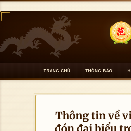
TRANG CHỦ
THÔNG BÁO
H
Thông tin về vi
đón đại biểu t