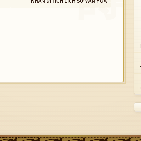
NHẬN DI TÍCH LỊCH SỬ VĂN HÓA