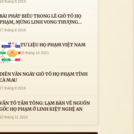
18 tháng 8 2015
BÀI PHÁT BIỂU TRONG LÊ GIỖ TỔ HỌ
PHẠM, MỪNG LINH VONG THƯỢNG
THỦY TỔ HỌ PHẠM AN VỊ TAI CÀ MAU- (
27 tháng 8 2016
22/8/2016) CỦA LS.TS.NV. PHẠM HUỲNH
CÔNG- PHÓ CHỦ TỊCH HĐHPVN
TƯ LIỆU HỌ PHẠM VIỆT NAM
26 tháng 10 2021
DIỄN VĂN NGÀY GIỖ TỔ HỌ PHẠM TỈNH
CÀ MAU
27 tháng 8 2016
VẤN TỔ TẦM TÔNG: LẠM BÀN VỀ NGUỒN
GỐC HỌ PHẠM Ở LINH KIỆT NGHỆ AN
10 tháng 11 2023