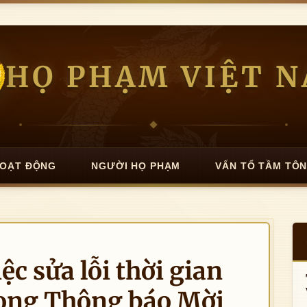
HỌ PHẠM VIỆT 
OẠT ĐỘNG
NGƯỜI HỌ PHẠM
VẤN TỔ TẦM TÔ
ệc sửa lỗi thời gian
rong Thông báo Mời