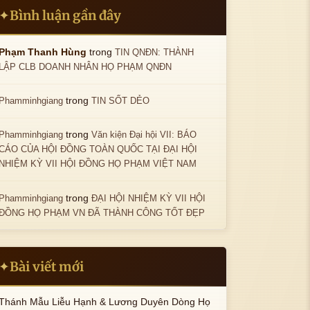
Bình luận gần đây
✦
trong
Phạm Thanh Hùng
TIN QNĐN: THÀNH
LẬP CLB DOANH NHÂN HỌ PHẠM QNĐN
trong
Phamminhgiang
TIN SỐT DẺO
trong
Phamminhgiang
Văn kiện Đại hội VII: BÁO
CÁO CỦA HỘI ĐỒNG TOÀN QUỐC TẠI ĐẠI HỘI
NHIỆM KỲ VII HỘI ĐỒNG HỌ PHẠM VIỆT NAM
trong
Phamminhgiang
ĐẠI HỘI NHIỆM KỲ VII HỘI
ĐỒNG HỌ PHẠM VN ĐÃ THÀNH CÔNG TỐT ĐẸP
Bài viết mới
✦
Thánh Mẫu Liễu Hạnh & Lương Duyên Dòng Họ