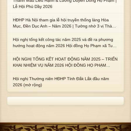
Thánh Mẫu Liễu Hạnh & Lương Duyên Dòng Họ Phạm |
Lễ Hội Phủ Dầy 2026
HĐHP Hà Nội tham gia lễ hội truyền thống làng Hòa
Mục, Đền Dục Anh – Năm 2026 | Tưởng nhớ 3 vị Thành
hoàng họ Phạm là Hoàng Hậu Phạm Thị Uyển và 2 em
trai : ngài Phạm Huy, Phạm Miện
Hội nghị tổng kết công tác năm 2025 và đề ra phương
hướng hoạt động năm 2026 Hội đồng Họ Phạm xã Tuy
An Tây
HỘI NGHỊ TỔNG KẾT HOẠT ĐỘNG NĂM 2025 – TRIỂN
KHAI NHIỆM VỤ NĂM 2026 HỘI ĐỒNG HỌ PHẠM
PHƯỜNG TUY HÒA, TỈNH ĐẮK LẮK
Hội nghị Thường niên HĐHP Tỉnh Đắk Lắk đầu năm
2026 (mở rộng)