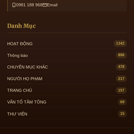
0981 188 968
Email
Danh Mục
HOẠT ĐỘNG
1342
Thông báo
896
CHUYÊN MỤC KHÁC
478
NGƯỜI HỌ PHẠM
217
TRANG CHỦ
157
VẤN TỔ TẦM TÔNG
69
THƯ VIỆN
15