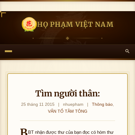
HỌ PHẠM VIỆT NAM
Tìm người thân:
25 tháng 11 2015
|
nhuepham
|
Thông báo
,
VẤN TỔ TẦM TÔNG
B
BT nhận được thư của bạn đọc có hòm thư