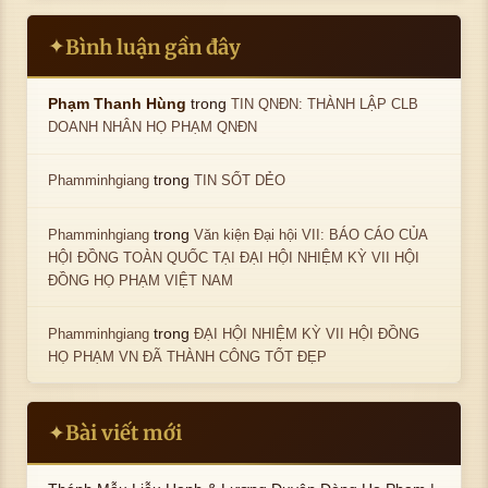
Bình luận gần đây
✦
trong
Phạm Thanh Hùng
TIN QNĐN: THÀNH LẬP CLB
DOANH NHÂN HỌ PHẠM QNĐN
trong
Phamminhgiang
TIN SỐT DẺO
trong
Phamminhgiang
Văn kiện Đại hội VII: BÁO CÁO CỦA
HỘI ĐỒNG TOÀN QUỐC TẠI ĐẠI HỘI NHIỆM KỲ VII HỘI
ĐỒNG HỌ PHẠM VIỆT NAM
trong
Phamminhgiang
ĐẠI HỘI NHIỆM KỲ VII HỘI ĐỒNG
HỌ PHẠM VN ĐÃ THÀNH CÔNG TỐT ĐẸP
Bài viết mới
✦