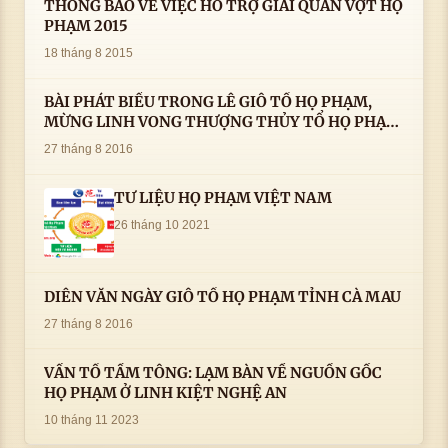
THÔNG BÁO VỀ VIỆC HỖ TRỢ GIẢI QUẦN VỢT HỌ
PHẠM 2015
18 tháng 8 2015
BÀI PHÁT BIỂU TRONG LÊ GIỖ TỔ HỌ PHẠM,
MỪNG LINH VONG THƯỢNG THỦY TỔ HỌ PHẠM
AN VỊ TAI CÀ MAU- ( 22/8/2016) CỦA LS.TS.NV.
27 tháng 8 2016
PHẠM HUỲNH CÔNG- PHÓ CHỦ TỊCH HĐHPVN
TƯ LIỆU HỌ PHẠM VIỆT NAM
26 tháng 10 2021
DIỄN VĂN NGÀY GIỖ TỔ HỌ PHẠM TỈNH CÀ MAU
27 tháng 8 2016
VẤN TỔ TẦM TÔNG: LẠM BÀN VỀ NGUỒN GỐC
HỌ PHẠM Ở LINH KIỆT NGHỆ AN
10 tháng 11 2023