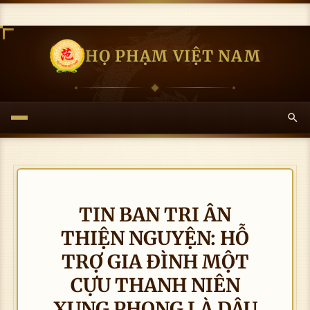
HỌ PHẠM VIỆT NAM
TIN BAN TRI ÂN
THIỆN NGUYỆN: HỖ
TRỢ GIA ĐÌNH MỘT
CỰU THANH NIÊN
XUNG PHONG LÀ DÂU