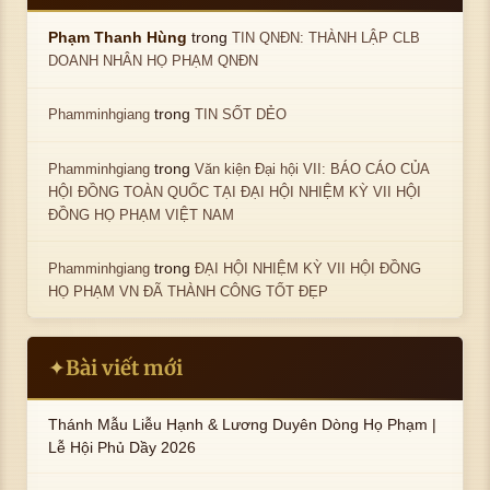
trong
Phạm Thanh Hùng
TIN QNĐN: THÀNH LẬP CLB
DOANH NHÂN HỌ PHẠM QNĐN
trong
Phamminhgiang
TIN SỐT DẺO
trong
Phamminhgiang
Văn kiện Đại hội VII: BÁO CÁO CỦA
HỘI ĐỒNG TOÀN QUỐC TẠI ĐẠI HỘI NHIỆM KỲ VII HỘI
ĐỒNG HỌ PHẠM VIỆT NAM
trong
Phamminhgiang
ĐẠI HỘI NHIỆM KỲ VII HỘI ĐỒNG
HỌ PHẠM VN ĐÃ THÀNH CÔNG TỐT ĐẸP
Bài viết mới
✦
Thánh Mẫu Liễu Hạnh & Lương Duyên Dòng Họ Phạm |
Lễ Hội Phủ Dầy 2026