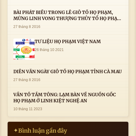
BÀI PHÁT BIỂU TRONG LÊ GIỖ TỔ HỌ PHẠM,
MỪNG LINH VONG THƯỢNG THỦY TỔ HỌ PHẠM
AN VỊ TAI CÀ MAU- ( 22/8/2016) CỦA LS.TS.NV.
27 tháng 8 2016
PHẠM HUỲNH CÔNG- PHÓ CHỦ TỊCH HĐHPVN
TƯ LIỆU HỌ PHẠM VIỆT NAM
26 tháng 10 2021
DIỄN VĂN NGÀY GIỖ TỔ HỌ PHẠM TỈNH CÀ MAU
27 tháng 8 2016
VẤN TỔ TẦM TÔNG: LẠM BÀN VỀ NGUỒN GỐC
HỌ PHẠM Ở LINH KIỆT NGHỆ AN
10 tháng 11 2023
Bình luận gần đây
✦