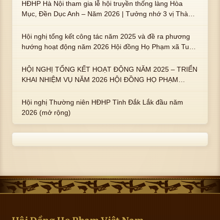
HĐHP Hà Nội tham gia lễ hội truyền thống làng Hòa
Mục, Đền Dục Anh – Năm 2026 | Tưởng nhớ 3 vị Thành
hoàng họ Phạm là Hoàng Hậu Phạm Thị Uyển và 2 em
trai : ngài Phạm Huy, Phạm Miện
Hội nghị tổng kết công tác năm 2025 và đề ra phương
hướng hoạt động năm 2026 Hội đồng Họ Phạm xã Tuy
An Tây
HỘI NGHỊ TỔNG KẾT HOẠT ĐỘNG NĂM 2025 – TRIỂN
KHAI NHIỆM VỤ NĂM 2026 HỘI ĐỒNG HỌ PHẠM
PHƯỜNG TUY HÒA, TỈNH ĐẮK LẮK
Hội nghị Thường niên HĐHP Tỉnh Đắk Lắk đầu năm
2026 (mở rộng)