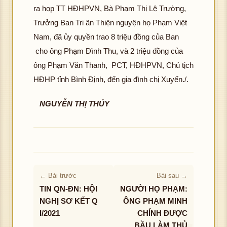
ra họp TT HĐHPVN, Bà Phạm Thị Lệ Trường,
Trưởng Ban Tri ân Thiện nguyện họ Phạm Việt
Nam, đã ủy quyền trao 8 triệu đồng của Ban
cho ông Phạm Đình Thu, và 2 triệu đồng của
ông Phạm Văn Thanh, PCT, HĐHPVN, Chủ tịch
HĐHP tỉnh Bình Định, đến gia đình chị Xuyến./.
NGUYỄN THỊ THÚY
← Bài trước
Bài sau →
TIN QN-ĐN: HỘI
NGƯỜI HỌ PHẠM:
NGHỊ SƠ KẾT Q
ÔNG PHẠM MINH
I/2021
CHÍNH ĐƯỢC
BẦU LÀM THỦ