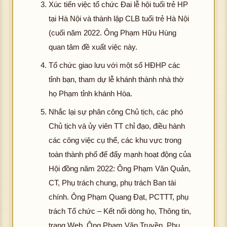
Xúc tiến việc tổ chức Đai lễ hội tuổi trẻ HP
tại Hà Nội và thành lập CLB tuổi trẻ Hà Nội
(cuối năm 2022. Ông Phạm Hữu Hùng
quan tâm đề xuất việc này.
Tổ chức giao lưu với một số HĐHP các
tỉnh bạn, tham dự lễ khánh thành nhà thờ
họ Phạm tỉnh khánh Hòa.
Nhắc lại sự phân công Chủ tịch, các phó
Chủ tịch và ủy viên TT chỉ đạo, điều hành
các công việc cụ thể, các khu vực trong
toàn thành phố để đẩy mạnh hoạt động của
Hội đồng năm 2022: Ông Phạm Văn Quản,
hô
CT, Phụ trách chung, phụ trách Ban tài
g
chính. Ông Phạm Quang Đạt, PCTTT, phụ
tả
trách Tổ chức – Kết nối dòng họ, Thông tin,
đ
K
trang Web. Ông Phạm Văn Truyền, Phụ
ợ