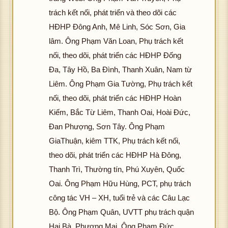
hôn
hì
trách kết nối, phát triển và theo dõi các
g
h
HĐHP Đông Anh, Mê Linh, Sóc Sơn, Gia
tải
ản
lâm. Ông Phạm Văn Loan, Phụ trách kết
đư
K
ợc
nối, theo dõi, phát triển các HĐHP Đống
hôn
hìn
hô
Đa, Tây Hồ, Ba Đình, Thanh Xuân, Nam từ
g
h
g
tải
Liêm. Ông Phạm Gia Tường, Phụ trách kết
ảnh
tả
đư
nối, theo dõi, phát triển các HĐHP Hoàn
K
đ
ợc
K
hôn
Kiếm, Bắc Từ Liêm, Thanh Oai, Hoài Đức,
ợ
hìn
hôn
g
hì
Đan Phượng, Sơn Tây. Ông Phạm
h
g
tải
h
ảnh
GiaThuận, kiêm TTK, Phụ trách kết nối,
tải
đư
ản
K
đư
theo dõi, phát triển các HĐHP Hà Đông,
ợc
K
hôn
ợc
Thanh Trì, Thường tín, Phú Xuyên, Quốc
hìn
hôn
g
hìn
hô
h
g
Oai. Ông Phạm Hữu Hùng, PCT, phụ trách
tải
h
g
ảnh
tải
công tác VH – XH, tuổi trẻ và các Câu Lạc
đư
ảnh
tả
K
đư
ợc
Bộ. Ông Phạm Quân, UVTT phụ trách quận
K
đ
hôn
ợc
K
hìn
hôn
ợ
Hai Bà, Phương Mai. Ông Phạm Đức
g