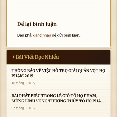
Để lại bình luận
Bạn phải
đăng nhập
để gửi bình luận.
Bài Viết Đọc Nhiều
✦
THÔNG BÁO VỀ VIỆC HỖ TRỢ GIẢI QUẦN VỢT HỌ
PHẠM 2015
18 tháng 8 2015
BÀI PHÁT BIỂU TRONG LÊ GIỖ TỔ HỌ PHẠM,
MỪNG LINH VONG THƯỢNG THỦY TỔ HỌ PHẠM
AN VỊ TAI CÀ MAU- ( 22/8/2016) CỦA LS.TS.NV.
27 tháng 8 2016
PHẠM HUỲNH CÔNG- PHÓ CHỦ TỊCH HĐHPVN