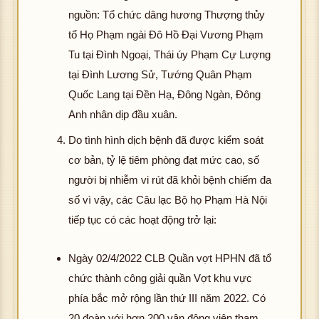
nguồn: Tổ chức dâng hương Thượng thủy
tổ Họ Phạm ngài Đô Hồ Đại Vương Phạm
Tu tại Đình Ngoại, Thái úy Phạm Cự Lượng
tại Đình Lương Sử, Tướng Quân Phạm
Quốc Lang tại Đền Hạ, Đông Ngàn, Đông
Anh nhân dịp đầu xuân.
Do tình hình dịch bệnh đã được kiểm soát
cơ bản, tỷ lệ tiêm phòng đạt mức cao, số
người bị nhiễm vi rút đã khỏi bệnh chiếm đa
số vì vậy, các Câu lạc Bộ họ Phạm Hà Nội
tiếp tục có các hoạt động trở lại:
Ngày 02/4/2022 CLB Quần vợt HPHN đã tổ
chức thành công giải quần Vợt khu vực
phía bắc mở rộng lần thứ III năm 2022. Có
20 đoàn với hơn 200 vận động viên tham