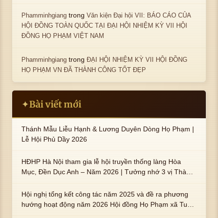
trong
Phamminhgiang
Văn kiện Đại hội VII: BÁO CÁO CỦA
HỘI ĐỒNG TOÀN QUỐC TẠI ĐẠI HỘI NHIỆM KỲ VII HỘI
ĐỒNG HỌ PHẠM VIỆT NAM
trong
Phamminhgiang
ĐẠI HỘI NHIỆM KỲ VII HỘI ĐỒNG
HỌ PHẠM VN ĐÃ THÀNH CÔNG TỐT ĐẸP
Bài viết mới
✦
Thánh Mẫu Liễu Hạnh & Lương Duyên Dòng Họ Phạm |
Lễ Hội Phủ Dầy 2026
HĐHP Hà Nội tham gia lễ hội truyền thống làng Hòa
Mục, Đền Dục Anh – Năm 2026 | Tưởng nhớ 3 vị Thành
hoàng họ Phạm là Hoàng Hậu Phạm Thị Uyển và 2 em
trai : ngài Phạm Huy, Phạm Miện
Hội nghị tổng kết công tác năm 2025 và đề ra phương
hướng hoạt động năm 2026 Hội đồng Họ Phạm xã Tuy
An Tây