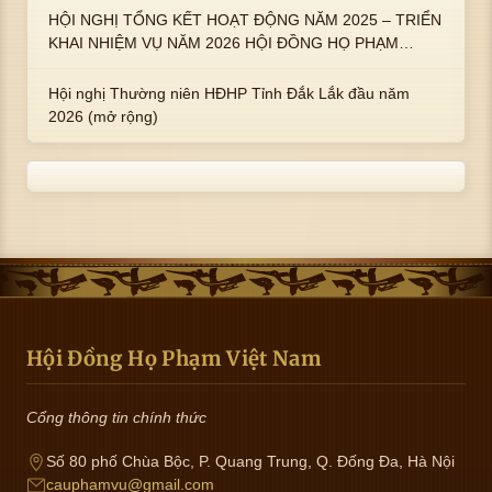
HỘI NGHỊ TỔNG KẾT HOẠT ĐỘNG NĂM 2025 – TRIỂN
KHAI NHIỆM VỤ NĂM 2026 HỘI ĐỒNG HỌ PHẠM
PHƯỜNG TUY HÒA, TỈNH ĐẮK LẮK
Hội nghị Thường niên HĐHP Tỉnh Đắk Lắk đầu năm
2026 (mở rộng)
Hội Đồng Họ Phạm Việt Nam
Cổng thông tin chính thức
Số 80 phố Chùa Bộc, P. Quang Trung, Q. Đống Đa, Hà Nội
cauphamvu@gmail.com