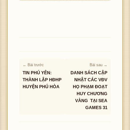
h
ảnh
← Bài trước
Bài sau →
TIN PHÚ YÊN:
DANH SÁCH CẬP
THÀNH LẬP HĐHP
NHẬT CÁC VĐV
HUYỆN PHÚ HÒA
HỌ PHẠM ĐOẠT
HUY CHƯƠNG
VÀNG TẠI SEA
GAMES 31