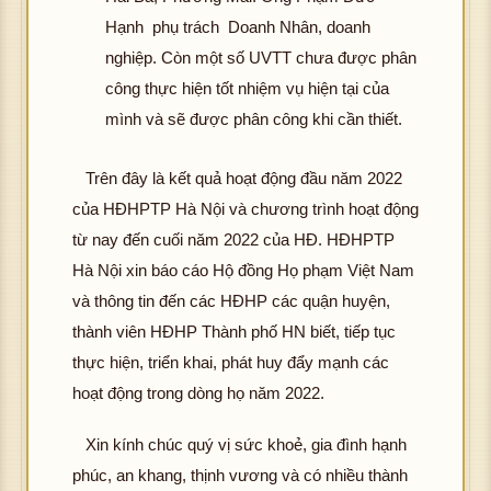
hìn
hôn
h
g
hì
tải
Hạnh phụ trách Doanh Nhân, doanh
h
g
ảnh
tải
h
đư
ảnh
tải
nghiệp. Còn một số UVTT chưa được phân
K
đư
ản
ợc
K
đư
công thực hiện tốt nhiệm vụ hiện tại của
hôn
ợc
K
hìn
hôn
ợc
g
hìn
mình và sẽ được phân công khi cần thiết.
hôn
h
g
hìn
hô
tải
h
g
ảnh
tải
h
g
đư
ảnh
tải
K
Trên đây là kết quả hoạt động đầu năm 2022
đư
ảnh
tả
ợc
K
đư
hôn
ợc
K
của HĐHPTP Hà Nội và chương trình hoạt động
đ
hìn
hôn
ợc
K
g
hìn
hôn
ợ
từ nay đến cuối năm 2022 của HĐ. HĐHPTP
h
g
hìn
hôn
tải
h
g
hì
ảnh
tải
Hà Nội xin báo cáo Hộ đồng Họ phạm Việt Nam
h
g
đư
ảnh
tải
h
K
đư
ảnh
tải
và thông tin đến các HĐHP các quận huyện,
ợc
K
đư
ản
hôn
ợc
K
đư
hìn
thành viên HĐHP Thành phố HN biết, tiếp tục
hôn
ợc
K
g
hìn
hôn
ợc
h
g
hìn
thực hiện, triển khai, phát huy đẩy mạnh các
hôn
tải
h
g
hìn
hô
ảnh
tải
h
g
đư
hoạt động trong dòng họ năm 2022.
ảnh
tải
h
g
K
đư
ảnh
tải
ợc
K
đư
ảnh
tả
hôn
ợc
K
đư
hìn
Xin kính chúc quý vị sức khoẻ, gia đình hạnh
hôn
ợc
K
đ
g
hìn
hôn
ợc
K
h
g
hìn
phúc, an khang, thịnh vương và có nhiều thành
hôn
ợ
tải
h
g
hìn
hôn