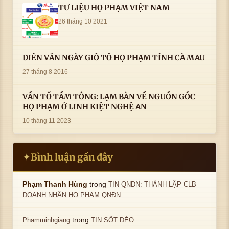
TƯ LIỆU HỌ PHẠM VIỆT NAM
26 tháng 10 2021
DIỄN VĂN NGÀY GIỖ TỔ HỌ PHẠM TỈNH CÀ MAU
27 tháng 8 2016
VẤN TỔ TẦM TÔNG: LẠM BÀN VỀ NGUỒN GỐC
HỌ PHẠM Ở LINH KIỆT NGHỆ AN
10 tháng 11 2023
Bình luận gần đây
✦
trong
Phạm Thanh Hùng
TIN QNĐN: THÀNH LẬP CLB
DOANH NHÂN HỌ PHẠM QNĐN
trong
Phamminhgiang
TIN SỐT DẺO