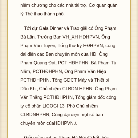
niệm chương cho các nhà tài trợ, Cơ quan quản
lý Thể thao thành phố.
Tới dự Gala Dinner và Trao giải có Ông Phạm
Bá Lấn, Trưởng Ban VH_XH HĐHPVN, Ông
Phạm Văn Tuyên, Tổng thư ký HĐHPVN, cùng
đại diện các Ban chuyên môn của HĐ. Ông
Phạm Quang Đạt, PCT HĐHPHN, Bà Phạm Tú
Năm, PCTHĐHPHN, Ông Phạm Văn Hiệp
PCTHĐHPHN, Tổng GĐCT Máy và Thiết bị
Dầu Khí, Chủ nhiệm CLBDN HPHN, Ông Phạm
Văn Thăng PCTHĐHPHN, Tổng giám đốc công
ty cổ phần LICOGI 13, Phó Chủ nhiệm
CLBDNHPHN, Cùng đại diện một số ban
chuyên môn củaHĐHPVN./.
Giải quần vợt họ Phạm Hà Nội đã kết thúc