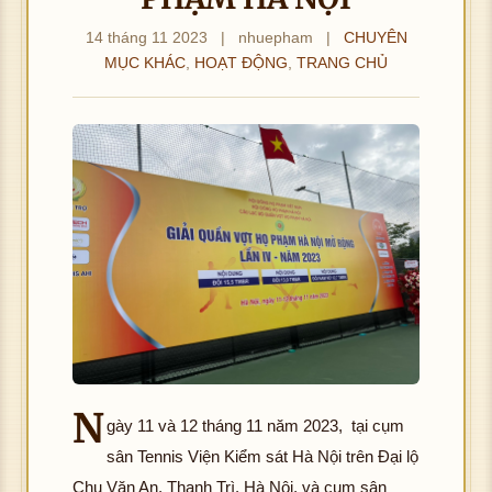
14 tháng 11 2023
|
nhuepham
|
CHUYÊN
MỤC KHÁC
,
HOẠT ĐỘNG
,
TRANG CHỦ
N
gày 11 và 12 tháng 11 năm 2023, tại cụm
sân Tennis Viện Kiểm sát Hà Nội trên Đại lộ
Chu Văn An, Thanh Trì, Hà Nội, và cụm sân