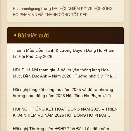
trong
Phamminhgiang
ĐẠI HỘI NHIỆM KỲ VII HỘI ĐỒNG
HỌ PHẠM VN ĐÃ THÀNH CÔNG TỐT ĐẸP
Bài viết mới
✦
Thánh Mẫu Liễu Hạnh & Lương Duyên Dòng Họ Phạm |
Lễ Hội Phủ Dầy 2026
HĐHP Hà Nội tham gia lễ hội truyền thống làng Hòa
Mục, Đền Dục Anh – Năm 2026 | Tưởng nhớ 3 vị Thành
hoàng họ Phạm là Hoàng Hậu Phạm Thị Uyển và 2 em
trai : ngài Phạm Huy, Phạm Miện
Hội nghị tổng kết công tác năm 2025 và đề ra phương
hướng hoạt động năm 2026 Hội đồng Họ Phạm xã Tuy
An Tây
HỘI NGHỊ TỔNG KẾT HOẠT ĐỘNG NĂM 2025 – TRIỂN
KHAI NHIỆM VỤ NĂM 2026 HỘI ĐỒNG HỌ PHẠM
PHƯỜNG TUY HÒA, TỈNH ĐẮK LẮK
Hội nghị Thường niên HĐHP Tỉnh Đắk Lắk đầu năm