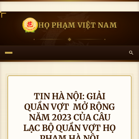
HỌ PHẠM VIỆT NAM
TIN HÀ NỘI: GIẢI
QUẦN VỢT MỞ RỘNG
NĂM 2023 CỦA CÂU
LẠC BỘ QUẦN VỢT HỌ
PHẠM HÀ NỘI