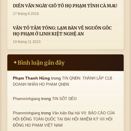
DIỄN VĂN NGÀY GIỖ TỔ HỌ PHẠM TỈNH CÀ MAU
27 tháng 8 2016
VẤN TỔ TẦM TÔNG: LẠM BÀN VỀ NGUỒN GỐC
HỌ PHẠM Ở LINH KIỆT NGHỆ AN
10 tháng 11 2023
Bình luận gần đây
✦
trong
Phạm Thanh Hùng
TIN QNĐN: THÀNH LẬP CLB
DOANH NHÂN HỌ PHẠM QNĐN
trong
Phamminhgiang
TIN SỐT DẺO
trong
Phamminhgiang
Văn kiện Đại hội VII: BÁO CÁO CỦA
HỘI ĐỒNG TOÀN QUỐC TẠI ĐẠI HỘI NHIỆM KỲ VII HỘI
ĐỒNG HỌ PHẠM VIỆT NAM