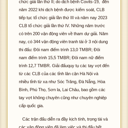
chức giải lần thứ II; do dịch bệnh Covits-19, đến
năm 2022 khi dịch bệnh được kiểm soát, CLB
tiếp tục tổ chức giải lần thứ III và năm nay 2023
CLB tổ chức giải lần thứ IV. Những năm trước
có trên 200 vận động viên về tham dự giải. Năm
nay, có 344 vận động viên tranh tài ở 3 nội dung
thi đấu: Đôi nam điểm trình 13,0 TMBR; Đôi
nam điểm trình 15,5 TMBR; Đôi nam nữ điểm
trình 12,7 TMBR. Giải đấuquy tụ các tay vợt đến
từ các CLB của các tỉnh lân cận Hà Nội và
nhiều tỉnh từ xa như Sóc Trăng, Đà Nẵng, Hòa
Bình, Phú Thọ, Sơn la, Lai Châu, bao gồm các
tay vợt không chuyên cũng như chuyên nghiệp
cấp quốc gia.
Các trận đấu diễn ra đầy kịch tính, trọng tài và
các vận động viên đã làm việc và thi đấu hết