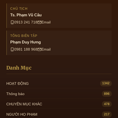
CHỦ TỊCH
Ts. Phạm Vũ Câu
0913 241 718
Email
TỔNG BIÊN TẬP
Phạm Duy Hưng
0981 188 968
Email
Danh Mục
HOẠT ĐỘNG
1342
Thông báo
896
CHUYÊN MỤC KHÁC
478
NGƯỜI HỌ PHẠM
217