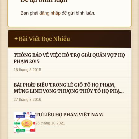
Bạn phải
đăng nhập
để gửi bình luận.
Bài Viết Đọc Nhiều
✦
THÔNG BÁO VỀ VIỆC HỖ TRỢ GIẢI QUẦN VỢT HỌ
PHẠM 2015
18 tháng 8 2015
BÀI PHÁT BIỂU TRONG LÊ GIỖ TỔ HỌ PHẠM,
MỪNG LINH VONG THƯỢNG THỦY TỔ HỌ PHẠM
AN VỊ TAI CÀ MAU- ( 22/8/2016) CỦA LS.TS.NV.
27 tháng 8 2016
PHẠM HUỲNH CÔNG- PHÓ CHỦ TỊCH HĐHPVN
TƯ LIỆU HỌ PHẠM VIỆT NAM
26 tháng 10 2021