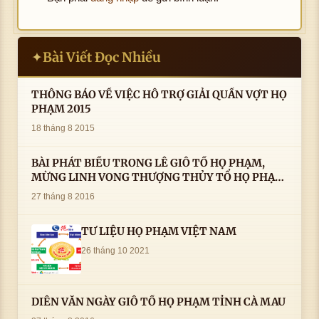
Bài Viết Đọc Nhiều
✦
THÔNG BÁO VỀ VIỆC HỖ TRỢ GIẢI QUẦN VỢT HỌ
PHẠM 2015
18 tháng 8 2015
BÀI PHÁT BIỂU TRONG LÊ GIỖ TỔ HỌ PHẠM,
MỪNG LINH VONG THƯỢNG THỦY TỔ HỌ PHẠM
AN VỊ TAI CÀ MAU- ( 22/8/2016) CỦA LS.TS.NV.
27 tháng 8 2016
PHẠM HUỲNH CÔNG- PHÓ CHỦ TỊCH HĐHPVN
TƯ LIỆU HỌ PHẠM VIỆT NAM
26 tháng 10 2021
DIỄN VĂN NGÀY GIỖ TỔ HỌ PHẠM TỈNH CÀ MAU