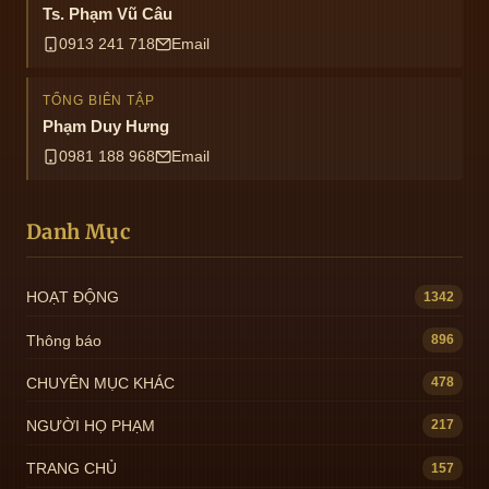
Ts. Phạm Vũ Câu
0913 241 718
Email
TỔNG BIÊN TẬP
Phạm Duy Hưng
0981 188 968
Email
Danh Mục
HOẠT ĐỘNG
1342
Thông báo
896
CHUYÊN MỤC KHÁC
478
NGƯỜI HỌ PHẠM
217
TRANG CHỦ
157