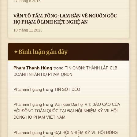
27 tháng 8 2016
VẤN TỔ TẦM TÔNG: LẠM BÀN VỀ NGUỒN GỐC
HỌ PHẠM Ở LINH KIỆT NGHỆ AN
10 tháng 11 2023
Bình luận gần đây
✦
trong
Phạm Thanh Hùng
TIN QNĐN: THÀNH LẬP CLB
DOANH NHÂN HỌ PHẠM QNĐN
trong
Phamminhgiang
TIN SỐT DẺO
trong
Phamminhgiang
Văn kiện Đại hội VII: BÁO CÁO CỦA
HỘI ĐỒNG TOÀN QUỐC TẠI ĐẠI HỘI NHIỆM KỲ VII HỘI
ĐỒNG HỌ PHẠM VIỆT NAM
trong
Phamminhgiang
ĐẠI HỘI NHIỆM KỲ VII HỘI ĐỒNG