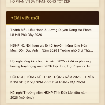
HỌ PHẠM VN ĐÃ THÀNH CÔNG TỐT ĐẸP
Bài viết mới
✦
Thánh Mẫu Liễu Hạnh & Lương Duyên Dòng Họ Phạm |
Lễ Hội Phủ Dầy 2026
HĐHP Hà Nội tham gia lễ hội truyền thống làng Hòa
Mục, Đền Dục Anh – Năm 2026 | Tưởng nhớ 3 vị Thành
hoàng họ Phạm là Hoàng Hậu Phạm Thị Uyển và 2 em
trai : ngài Phạm Huy, Phạm Miện
Hội nghị tổng kết công tác năm 2025 và đề ra phương
hướng hoạt động năm 2026 Hội đồng Họ Phạm xã Tuy
An Tây
HỘI NGHỊ TỔNG KẾT HOẠT ĐỘNG NĂM 2025 – TRIỂN
KHAI NHIỆM VỤ NĂM 2026 HỘI ĐỒNG HỌ PHẠM
PHƯỜNG TUY HÒA, TỈNH ĐẮK LẮK
Hội nghị Thường niên HĐHP Tỉnh Đắk Lắk đầu năm
2026 (mở rộng)