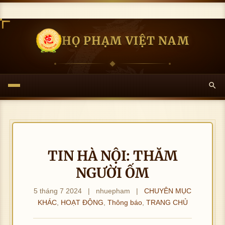
HỌ PHẠM VIỆT NAM
TIN HÀ NỘI: THĂM
NGƯỜI ỐM
5 tháng 7 2024
|
nhuepham
|
CHUYÊN MỤC
KHÁC
,
HOẠT ĐỘNG
,
Thông báo
,
TRANG CHỦ