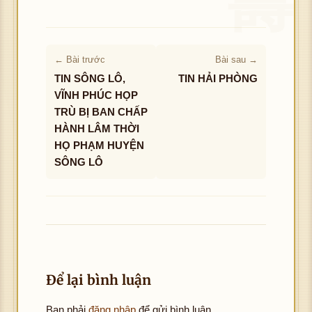
← Bài trước
Bài sau →
TIN SÔNG LÔ,
TIN HẢI PHÒNG
VĨNH PHÚC HỌP
TRÙ BỊ BAN CHẤP
HÀNH LÂM THỜI
HỌ PHẠM HUYỆN
SÔNG LÔ
Để lại bình luận
Bạn phải
đăng nhập
để gửi bình luận.