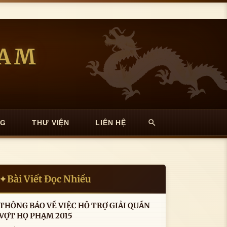
NAM
NG
THƯ VIỆN
LIÊN HỆ
Bài Viết Đọc Nhiều
✦
THÔNG BÁO VỀ VIỆC HỖ TRỢ GIẢI QUẦN
VỢT HỌ PHẠM 2015