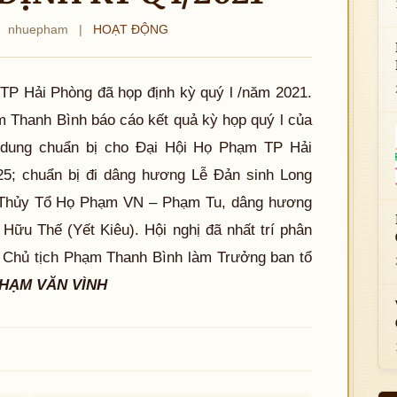
nhuepham
|
HOẠT ĐỘNG
TP Hải Phòng đã họp định kỳ quý l /năm 2021.
m Thanh Bình báo cáo kết quả kỳ họp quý l của
dung chuẩn bị cho Đại Hội Họ Phạm TP Hải
025; chuẩn bị đi dâng hương Lễ Đản sinh Long
Thủy Tổ Họ Phạm VN – Phạm Tu, dâng hương
ữu Thế (Yết Kiêu). Hội nghị đã nhất trí phân
o Chủ tịch Phạm Thanh Bình làm Trưởng ban tổ
HẠM VĂN VÌNH