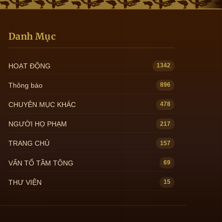
Danh Mục
HOẠT ĐỘNG
1342
Thông báo
896
CHUYÊN MỤC KHÁC
478
NGƯỜI HỌ PHẠM
217
TRANG CHỦ
157
VẤN TỔ TẦM TÔNG
69
THƯ VIỆN
15