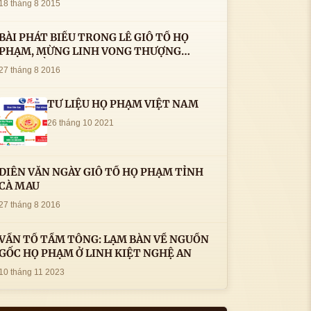
18 tháng 8 2015
BÀI PHÁT BIỂU TRONG LÊ GIỖ TỔ HỌ
PHẠM, MỪNG LINH VONG THƯỢNG
THỦY TỔ HỌ PHẠM AN VỊ TAI CÀ MAU- (
27 tháng 8 2016
22/8/2016) CỦA LS.TS.NV. PHẠM HUỲNH
CÔNG- PHÓ CHỦ TỊCH HĐHPVN
TƯ LIỆU HỌ PHẠM VIỆT NAM
26 tháng 10 2021
DIỄN VĂN NGÀY GIỖ TỔ HỌ PHẠM TỈNH
CÀ MAU
27 tháng 8 2016
VẤN TỔ TẦM TÔNG: LẠM BÀN VỀ NGUỒN
GỐC HỌ PHẠM Ở LINH KIỆT NGHỆ AN
10 tháng 11 2023