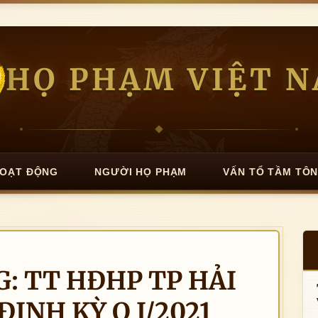
HỌ PHẠM VIỆT 
OẠT ĐỘNG
NGƯỜI HỌ PHẠM
VẤN TỔ TẦM TÔ
G: TT HĐHP TP HẢI
ỊNH KỲ Q I/2021