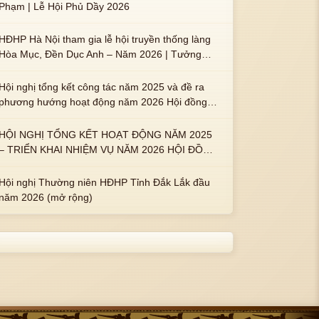
Phạm | Lễ Hội Phủ Dầy 2026
HĐHP Hà Nội tham gia lễ hội truyền thống làng
Hòa Mục, Đền Dục Anh – Năm 2026 | Tưởng
nhớ 3 vị Thành hoàng họ Phạm là Hoàng Hậu
Phạm Thị Uyển và 2 em trai : ngài Phạm Huy,
Hội nghị tổng kết công tác năm 2025 và đề ra
Phạm Miện
phương hướng hoạt động năm 2026 Hội đồng
Họ Phạm xã Tuy An Tây
HỘI NGHỊ TỔNG KẾT HOẠT ĐỘNG NĂM 2025
– TRIỂN KHAI NHIỆM VỤ NĂM 2026 HỘI ĐỒNG
HỌ PHẠM PHƯỜNG TUY HÒA, TỈNH ĐẮK LẮK
Hội nghị Thường niên HĐHP Tỉnh Đắk Lắk đầu
năm 2026 (mở rộng)