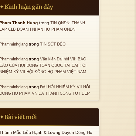
Bình luận gần đây
✦
trong
Phạm Thanh Hùng
TIN QNĐN: THÀNH
LẬP CLB DOANH NHÂN HỌ PHẠM QNĐN
trong
Phamminhgiang
TIN SỐT DẺO
trong
Phamminhgiang
Văn kiện Đại hội VII: BÁO
CÁO CỦA HỘI ĐỒNG TOÀN QUỐC TẠI ĐẠI HỘI
NHIỆM KỲ VII HỘI ĐỒNG HỌ PHẠM VIỆT NAM
trong
Phamminhgiang
ĐẠI HỘI NHIỆM KỲ VII HỘI
ĐỒNG HỌ PHẠM VN ĐÃ THÀNH CÔNG TỐT ĐẸP
Bài viết mới
✦
Thánh Mẫu Liễu Hạnh & Lương Duyên Dòng Họ