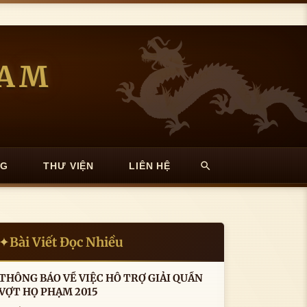
NAM
NG
THƯ VIỆN
LIÊN HỆ
Bài Viết Đọc Nhiều
✦
THÔNG BÁO VỀ VIỆC HỖ TRỢ GIẢI QUẦN
VỢT HỌ PHẠM 2015