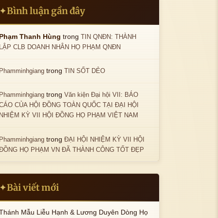
Bình luận gần đây
✦
trong
Phạm Thanh Hùng
TIN QNĐN: THÀNH
LẬP CLB DOANH NHÂN HỌ PHẠM QNĐN
trong
Phamminhgiang
TIN SỐT DẺO
trong
Phamminhgiang
Văn kiện Đại hội VII: BÁO
CÁO CỦA HỘI ĐỒNG TOÀN QUỐC TẠI ĐẠI HỘI
NHIỆM KỲ VII HỘI ĐỒNG HỌ PHẠM VIỆT NAM
trong
Phamminhgiang
ĐẠI HỘI NHIỆM KỲ VII HỘI
ĐỒNG HỌ PHẠM VN ĐÃ THÀNH CÔNG TỐT ĐẸP
Bài viết mới
✦
Thánh Mẫu Liễu Hạnh & Lương Duyên Dòng Họ