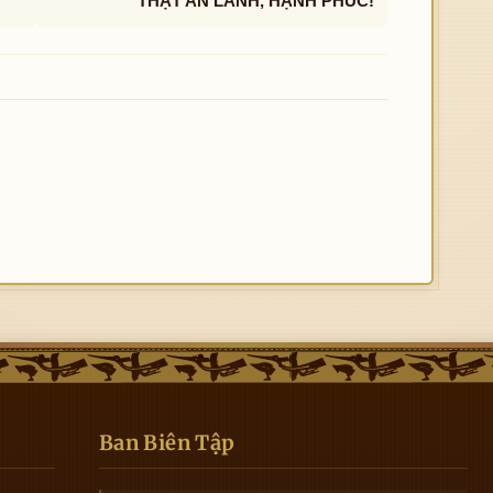
THẬT AN LÀNH, HẠNH PHÚC!
Ban Biên Tập