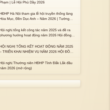
Phạm | Lễ Hội Phủ Dầy 2026
HĐHP Hà Nội tham gia lễ hội truyền thống làng
Hòa Mục, Đền Dục Anh – Năm 2026 | Tưởng
nhớ 3 vị Thành hoàng họ Phạm là Hoàng Hậu
Phạm Thị Uyển và 2 em trai : ngài Phạm Huy,
Hội nghị tổng kết công tác năm 2025 và đề ra
Phạm Miện
phương hướng hoạt động năm 2026 Hội đồng
Họ Phạm xã Tuy An Tây
HỘI NGHỊ TỔNG KẾT HOẠT ĐỘNG NĂM 2025
– TRIỂN KHAI NHIỆM VỤ NĂM 2026 HỘI ĐỒNG
HỌ PHẠM PHƯỜNG TUY HÒA, TỈNH ĐẮK LẮK
Hội nghị Thường niên HĐHP Tỉnh Đắk Lắk đầu
năm 2026 (mở rộng)