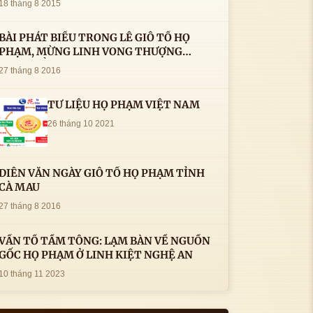
18 tháng 8 2015
BÀI PHÁT BIỂU TRONG LÊ GIỖ TỔ HỌ
PHẠM, MỪNG LINH VONG THƯỢNG
THỦY TỔ HỌ PHẠM AN VỊ TAI CÀ MAU- (
27 tháng 8 2016
22/8/2016) CỦA LS.TS.NV. PHẠM HUỲNH
CÔNG- PHÓ CHỦ TỊCH HĐHPVN
TƯ LIỆU HỌ PHẠM VIỆT NAM
26 tháng 10 2021
DIỄN VĂN NGÀY GIỖ TỔ HỌ PHẠM TỈNH
CÀ MAU
27 tháng 8 2016
VẤN TỔ TẦM TÔNG: LẠM BÀN VỀ NGUỒN
GỐC HỌ PHẠM Ở LINH KIỆT NGHỆ AN
10 tháng 11 2023