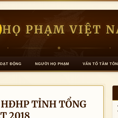
HỌ PHẠM VIỆT 
OẠT ĐỘNG
NGƯỜI HỌ PHẠM
VẤN TỔ TẦM TÔ
: HĐHP TỈNH TỔNG
T 2018