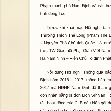
Phạm thành phố Nam Định và các huy
tình đồng Tộc.
Trước khi khai mạc Hội nghị, tất
Thượng Thích Thế Long (Phạm Thế Lo
– Nguyên Phó Chủ tịch Quốc Hội n
trực TW Giáo hội Phật Giáo Việt Na
Hà Nam Ninh – Viện Chủ Tổ đình Phậ
Nội dung Hội nghị: Thông qua bá
Định năm 2016 – 2017, thông báo 
2017 mà HĐHP Nam Định đã tham gia
đón nhận bằng di tích Lịch Sử Văn H
tài, hoạt động của CLB dâu hiền gái 
các dòng họ hoạt động xôi nổi, tích c