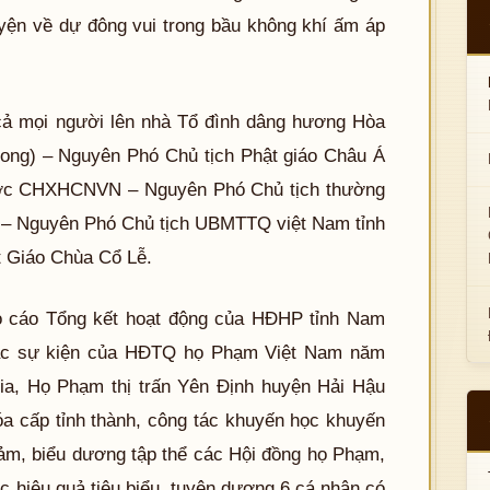
ện về dự đông vui trong bầu không khí ấm áp
 cả mọi người lên nhà Tổ đình dâng hương Hòa
ng) – Nguyên Phó Chủ tịch Phật giáo Châu Á
ước CHXHCNVN – Nguyên Phó Chủ tịch thường
m – Nguyên Phó Chủ tịch UBMTTQ việt Nam tỉnh
t Giáo Chùa Cổ Lễ.
o cáo Tổng kết hoạt động của HĐHP tỉnh Nam
các sự kiện của HĐTQ họ Phạm Việt Nam năm
, Họ Phạm thị trấn Yên Định huyện Hải Hậu
óa cấp tỉnh thành, công tác khuyến học khuyến
đảm, biểu dương tập thể các Hội đồng họ Phạm,
ực hiệu quả tiêu biểu, tuyên dương 6 cá nhân có