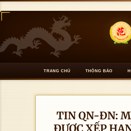
TRANG CHỦ
THÔNG BÁO
H
TIN QN-ĐN: 
ĐƯỢC XẾP HẠN