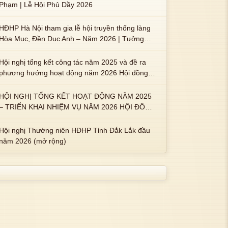
Phạm | Lễ Hội Phủ Dầy 2026
HĐHP Hà Nội tham gia lễ hội truyền thống làng
Hòa Mục, Đền Dục Anh – Năm 2026 | Tưởng
nhớ 3 vị Thành hoàng họ Phạm là Hoàng Hậu
Phạm Thị Uyển và 2 em trai : ngài Phạm Huy,
Hội nghị tổng kết công tác năm 2025 và đề ra
Phạm Miện
phương hướng hoạt động năm 2026 Hội đồng
Họ Phạm xã Tuy An Tây
HỘI NGHỊ TỔNG KẾT HOẠT ĐỘNG NĂM 2025
– TRIỂN KHAI NHIỆM VỤ NĂM 2026 HỘI ĐỒNG
HỌ PHẠM PHƯỜNG TUY HÒA, TỈNH ĐẮK LẮK
Hội nghị Thường niên HĐHP Tỉnh Đắk Lắk đầu
năm 2026 (mở rộng)