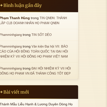
Bình luận gần đây
✦
trong
Phạm Thanh Hùng
TIN QNĐN: THÀNH
LẬP CLB DOANH NHÂN HỌ PHẠM QNĐN
trong
Phamminhgiang
TIN SỐT DẺO
trong
Phamminhgiang
Văn kiện Đại hội VII: BÁO
CÁO CỦA HỘI ĐỒNG TOÀN QUỐC TẠI ĐẠI HỘI
NHIỆM KỲ VII HỘI ĐỒNG HỌ PHẠM VIỆT NAM
trong
Phamminhgiang
ĐẠI HỘI NHIỆM KỲ VII HỘI
ĐỒNG HỌ PHẠM VN ĐÃ THÀNH CÔNG TỐT ĐẸP
Bài viết mới
✦
Thánh Mẫu Liễu Hạnh & Lương Duyên Dòng Họ