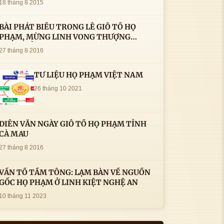
18 tháng 8 2015
BÀI PHÁT BIỂU TRONG LÊ GIỖ TỔ HỌ
PHẠM, MỪNG LINH VONG THƯỢNG
THỦY TỔ HỌ PHẠM AN VỊ TAI CÀ MAU- (
27 tháng 8 2016
22/8/2016) CỦA LS.TS.NV. PHẠM HUỲNH
CÔNG- PHÓ CHỦ TỊCH HĐHPVN
TƯ LIỆU HỌ PHẠM VIỆT NAM
26 tháng 10 2021
DIỄN VĂN NGÀY GIỖ TỔ HỌ PHẠM TỈNH
CÀ MAU
27 tháng 8 2016
VẤN TỔ TẦM TÔNG: LẠM BÀN VỀ NGUỒN
GỐC HỌ PHẠM Ở LINH KIỆT NGHỆ AN
10 tháng 11 2023