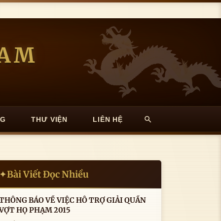
NAM
NG
THƯ VIỆN
LIÊN HỆ
Bài Viết Đọc Nhiều
✦
THÔNG BÁO VỀ VIỆC HỖ TRỢ GIẢI QUẦN
VỢT HỌ PHẠM 2015