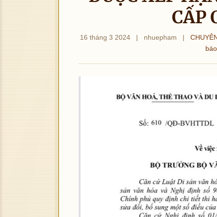
CẤP 
16 tháng 3 2024
|
nhuepham
|
CHUYÊN
báo