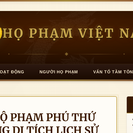
HỌ PHẠM VIỆT 
OẠT ĐỘNG
NGƯỜI HỌ PHẠM
VẤN TỔ TẦM TÔ
MỘ PHẠM PHÚ THỨ
G DI TÍCH LỊCH SỬ