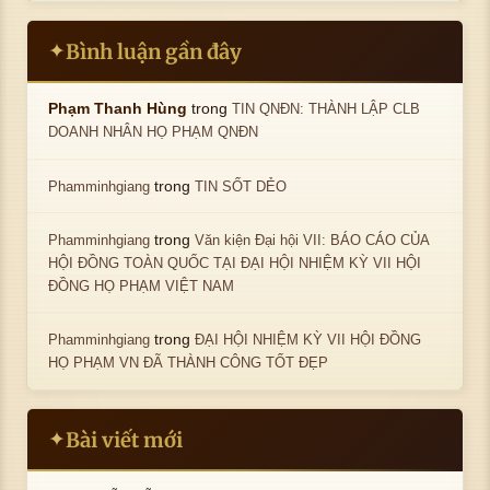
Bình luận gần đây
✦
trong
Phạm Thanh Hùng
TIN QNĐN: THÀNH LẬP CLB
DOANH NHÂN HỌ PHẠM QNĐN
trong
Phamminhgiang
TIN SỐT DẺO
trong
Phamminhgiang
Văn kiện Đại hội VII: BÁO CÁO CỦA
HỘI ĐỒNG TOÀN QUỐC TẠI ĐẠI HỘI NHIỆM KỲ VII HỘI
ĐỒNG HỌ PHẠM VIỆT NAM
trong
Phamminhgiang
ĐẠI HỘI NHIỆM KỲ VII HỘI ĐỒNG
HỌ PHẠM VN ĐÃ THÀNH CÔNG TỐT ĐẸP
Bài viết mới
✦