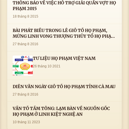
THÔNG BÁO VỀ VIỆC HỖ TRỢ GIẢI QUẦN VỢT HỌ
PHẠM 2015
18 tháng 8 2015
BÀI PHÁT BIỂU TRONG LÊ GIỖ TỔ HỌ PHẠM,
MỪNG LINH VONG THƯỢNG THỦY TỔ HỌ PHẠM
AN VỊ TAI CÀ MAU- ( 22/8/2016) CỦA LS.TS.NV.
27 tháng 8 2016
PHẠM HUỲNH CÔNG- PHÓ CHỦ TỊCH HĐHPVN
TƯ LIỆU HỌ PHẠM VIỆT NAM
26 tháng 10 2021
DIỄN VĂN NGÀY GIỖ TỔ HỌ PHẠM TỈNH CÀ MAU
27 tháng 8 2016
VẤN TỔ TẦM TÔNG: LẠM BÀN VỀ NGUỒN GỐC
HỌ PHẠM Ở LINH KIỆT NGHỆ AN
10 tháng 11 2023