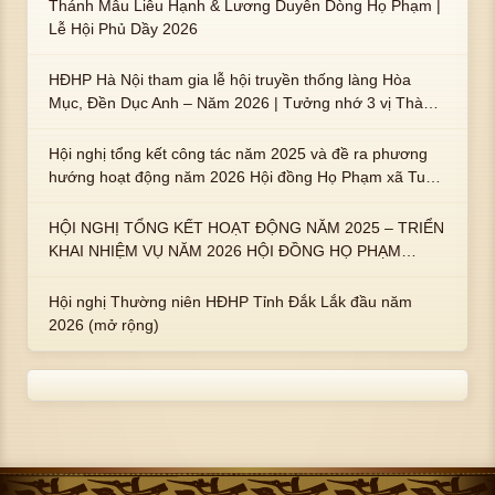
Thánh Mẫu Liễu Hạnh & Lương Duyên Dòng Họ Phạm |
Lễ Hội Phủ Dầy 2026
HĐHP Hà Nội tham gia lễ hội truyền thống làng Hòa
Mục, Đền Dục Anh – Năm 2026 | Tưởng nhớ 3 vị Thành
hoàng họ Phạm là Hoàng Hậu Phạm Thị Uyển và 2 em
trai : ngài Phạm Huy, Phạm Miện
Hội nghị tổng kết công tác năm 2025 và đề ra phương
hướng hoạt động năm 2026 Hội đồng Họ Phạm xã Tuy
An Tây
HỘI NGHỊ TỔNG KẾT HOẠT ĐỘNG NĂM 2025 – TRIỂN
KHAI NHIỆM VỤ NĂM 2026 HỘI ĐỒNG HỌ PHẠM
PHƯỜNG TUY HÒA, TỈNH ĐẮK LẮK
Hội nghị Thường niên HĐHP Tỉnh Đắk Lắk đầu năm
2026 (mở rộng)