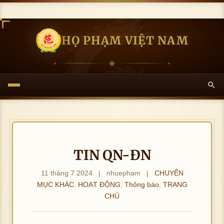
HỌ PHẠM VIỆT NAM
TIN QN-ĐN
11 tháng 7 2024
|
nhuepham
|
CHUYÊN
MỤC KHÁC
,
HOẠT ĐỘNG
,
Thông báo
,
TRANG
CHỦ