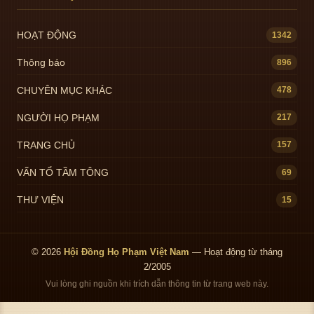
HOẠT ĐỘNG
1342
Thông báo
896
CHUYÊN MỤC KHÁC
478
NGƯỜI HỌ PHẠM
217
TRANG CHỦ
157
VẤN TỔ TẦM TÔNG
69
THƯ VIỆN
15
© 2026
Hội Đồng Họ Phạm Việt Nam
— Hoạt động từ tháng
2/2005
Vui lòng ghi nguồn khi trích dẫn thông tin từ trang web này.