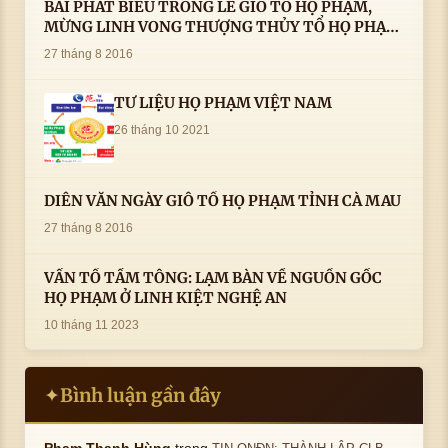
BÀI PHÁT BIỂU TRONG LÊ GIỖ TỔ HỌ PHẠM,
MỪNG LINH VONG THƯỢNG THỦY TỔ HỌ PHẠM
AN VỊ TAI CÀ MAU- ( 22/8/2016) CỦA LS.TS.NV.
27 tháng 8 2016
PHẠM HUỲNH CÔNG- PHÓ CHỦ TỊCH HĐHPVN
TƯ LIỆU HỌ PHẠM VIỆT NAM
26 tháng 10 2021
DIỄN VĂN NGÀY GIỖ TỔ HỌ PHẠM TỈNH CÀ MAU
27 tháng 8 2016
VẤN TỔ TẦM TÔNG: LẠM BÀN VỀ NGUỒN GỐC
HỌ PHẠM Ở LINH KIỆT NGHỆ AN
10 tháng 11 2023
Bình luận gần đây
✦
trong