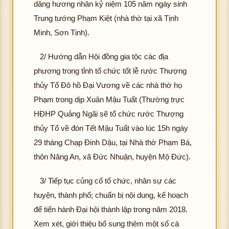
dâng hương nhân kỷ niệm 105 năm ngày sinh
hô
Trung tướng Phạm Kiệt (nhà thờ tại xã Tịnh
g 
ải 
Minh, Sơn Tịnh).
K
ư
hôn
c 
2/ Hướng dẫn Hội đồng gia tộc các địa
g t
ìn
phương trong tỉnh tổ chức tốt lễ rước Thượng
ải đ
ản
thủy Tổ Đô hồ Đại Vương về các nhà thờ họ
K
ượ
Phạm trong dịp Xuân Mậu Tuất (Thường trực
hôn
c h
g t
ình
HĐHP Quảng Ngãi sẽ tổ chức rước Thượng
hô
ải đ
ảnh
thủy Tổ về đón Tết Mậu Tuất vào lúc 15h ngày
g 
K
ượ
29 tháng Chạp Đinh Dậu, tại Nhà thờ Phạm Bá,
ải 
hôn
c h
K
ư
thôn Năng An, xã Đức Nhuận, huyện Mộ Đức).
g t
ình
hôn
c 
ải đ
ảnh
g t
ìn
3/ Tiếp tục củng cố tổ chức, nhân sự các
K
ượ
ải đ
ản
hôn
c h
huyện, thành phố; chuẩn bị nội dung, kế hoạch
K
ượ
g t
ình
để tiến hành Đại hội thành lập trong năm 2018.
hôn
c h
ải đ
ảnh
Xem xét, giới thiệu bổ sung thêm một số cá
g t
ình