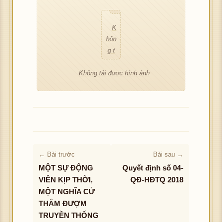
g t
ình
ải đ
ảnh
K
ượ
hôn
c h
g t
ình
ải đ
ảnh
Không tải được hình ảnh
ượ
c h
ình
ảnh
← Bài trước
Bài sau →
MỘT SỰ ĐỘNG
Quyết định số 04-
VIÊN KỊP THỜI,
QĐ-HĐTQ 2018
MỘT NGHĨA CỬ
THẮM ĐƯỢM
TRUYỀN THỐNG