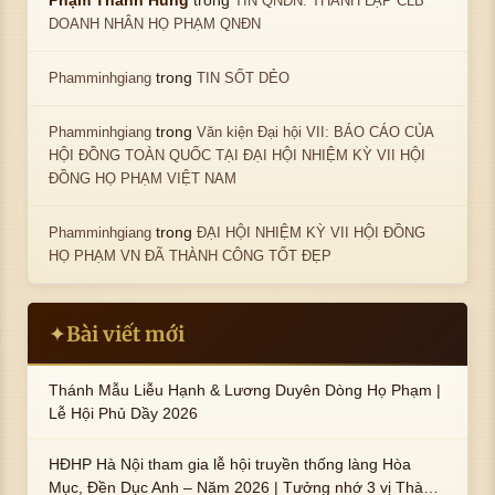
Phạm Thanh Hùng
TIN QNĐN: THÀNH LẬP CLB
DOANH NHÂN HỌ PHẠM QNĐN
trong
Phamminhgiang
TIN SỐT DẺO
trong
Phamminhgiang
Văn kiện Đại hội VII: BÁO CÁO CỦA
HỘI ĐỒNG TOÀN QUỐC TẠI ĐẠI HỘI NHIỆM KỲ VII HỘI
ĐỒNG HỌ PHẠM VIỆT NAM
trong
Phamminhgiang
ĐẠI HỘI NHIỆM KỲ VII HỘI ĐỒNG
HỌ PHẠM VN ĐÃ THÀNH CÔNG TỐT ĐẸP
Bài viết mới
✦
Thánh Mẫu Liễu Hạnh & Lương Duyên Dòng Họ Phạm |
Lễ Hội Phủ Dầy 2026
HĐHP Hà Nội tham gia lễ hội truyền thống làng Hòa
Mục, Đền Dục Anh – Năm 2026 | Tưởng nhớ 3 vị Thành