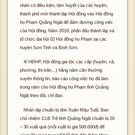
K
ượ
hô
ải đ
ảnh
nhân có điều kiện, tâm huyết của các huyện,
hôn
c h
g 
K
ượ
thành phố mới thành lập Hội đồng vào Hội đồng
g t
ình
ải 
hôn
c h
ải đ
ảnh
họ Phạm Quảng Ngãi để đảm đương công việc
K
ư
g t
ình
K
ượ
hôn
c 
của Hội đồng. Năm 2018, phấn đấu thành lập và
ải đ
ảnh
hôn
c h
g t
ìn
tổ chức đại hội 02 Hội đồng họ Phạm tại các
K
ượ
g t
ình
ải đ
ản
hôn
c h
huyện Sơn Tịnh và Bình Sơn.
ải đ
ảnh
K
ượ
g t
ình
K
ượ
hôn
c h
ải đ
ảnh
4/ HĐHP, Hội đồng gia tộc các cấp (huyện, xã,
hôn
c h
g t
ình
K
ượ
hô
g t
ình
phường, thị trấn…) hằng năm cần thường
ải đ
ảnh
hôn
c h
g 
ải đ
ảnh
K
ượ
xuyên thông tin, báo cáo công việc họ đã làm
g t
ình
ải 
K
ượ
hôn
c h
trong năm cho Hội đồng họ Phạm tỉnh Quảng
ải đ
ảnh
K
ư
hôn
c h
g t
ình
K
ượ
Ngãi theo dõi, chỉ đạo.
hôn
c 
g t
ình
ải đ
ảnh
hôn
c h
g t
ìn
ải đ
ảnh
K
ượ
g t
ình
Nhân dịp chuẩn bị đón Xuân Mậu Tuất, Ban
ải đ
ản
K
ượ
hôn
c h
ải đ
ảnh
K
ượ
chủ nhiệm CLB Trẻ tỉnh Quảng Ngãi chuẩn bị 20
hôn
c h
g t
ình
K
ượ
hôn
c h
g t
ình
– 30 xuất quà (mỗi xuất trị giá 500.000đ) để
ải đ
ảnh
hôn
c h
g t
ình
ải đ
ảnh
K
ượ