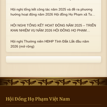
hoàng họ Phạm là Hoàng Hậu Phạm Thị Uyển và 2 em
trai : ngài Phạm Huy, Phạm Miện
Hội nghị tổng kết công tác năm 2025 và đề ra phương
hướng hoạt động năm 2026 Hội đồng Họ Phạm xã Tuy
An Tây
HỘI NGHỊ TỔNG KẾT HOẠT ĐỘNG NĂM 2025 – TRIỂN
KHAI NHIỆM VỤ NĂM 2026 HỘI ĐỒNG HỌ PHẠM
PHƯỜNG TUY HÒA, TỈNH ĐẮK LẮK
Hội nghị Thường niên HĐHP Tỉnh Đắk Lắk đầu năm
2026 (mở rộng)
Hội Đồng Họ Phạm Việt Nam