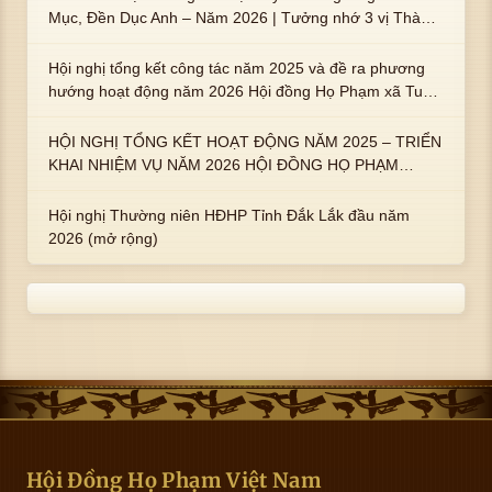
Mục, Đền Dục Anh – Năm 2026 | Tưởng nhớ 3 vị Thành
hoàng họ Phạm là Hoàng Hậu Phạm Thị Uyển và 2 em
trai : ngài Phạm Huy, Phạm Miện
Hội nghị tổng kết công tác năm 2025 và đề ra phương
hướng hoạt động năm 2026 Hội đồng Họ Phạm xã Tuy
An Tây
HỘI NGHỊ TỔNG KẾT HOẠT ĐỘNG NĂM 2025 – TRIỂN
KHAI NHIỆM VỤ NĂM 2026 HỘI ĐỒNG HỌ PHẠM
PHƯỜNG TUY HÒA, TỈNH ĐẮK LẮK
Hội nghị Thường niên HĐHP Tỉnh Đắk Lắk đầu năm
2026 (mở rộng)
Hội Đồng Họ Phạm Việt Nam