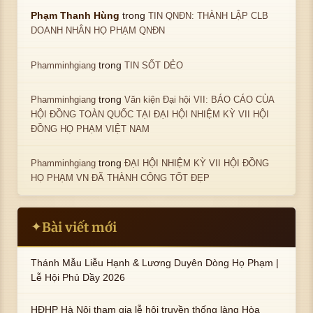
trong
Phạm Thanh Hùng
TIN QNĐN: THÀNH LẬP CLB
DOANH NHÂN HỌ PHẠM QNĐN
trong
Phamminhgiang
TIN SỐT DẺO
trong
Phamminhgiang
Văn kiện Đại hội VII: BÁO CÁO CỦA
HỘI ĐỒNG TOÀN QUỐC TẠI ĐẠI HỘI NHIỆM KỲ VII HỘI
ĐỒNG HỌ PHẠM VIỆT NAM
trong
Phamminhgiang
ĐẠI HỘI NHIỆM KỲ VII HỘI ĐỒNG
HỌ PHẠM VN ĐÃ THÀNH CÔNG TỐT ĐẸP
Bài viết mới
✦
Thánh Mẫu Liễu Hạnh & Lương Duyên Dòng Họ Phạm |
Lễ Hội Phủ Dầy 2026
HĐHP Hà Nội tham gia lễ hội truyền thống làng Hòa