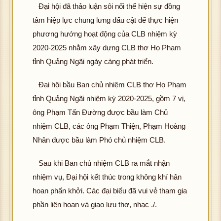
hôn
tải
h
g
Đại hội đã thảo luận sôi nổi thể hiện sự đồng
hì
ảnh
tải
h
g
đư
ảnh
tải
h
tâm hiệp lực chung lưng đấu cật để thực hiện
K
đư
ảnh
tải
ợc
K
đư
ản
hôn
ợc
phương hướng hoạt động của CLB nhiệm kỳ
K
đư
hìn
hôn
ợc
K
g
hìn
hôn
ợc
2020-2025 nhằm xây dựng CLB thơ Họ Phạm
h
g
hìn
hôn
tải
h
g
hìn
hô
ảnh
tải
tỉnh Quảng Ngãi ngày càng phát triển.
h
g
đư
ảnh
tải
h
g
K
đư
ảnh
tải
ợc
K
đư
ảnh
tả
hôn
ợc
Đại hội bầu Ban chủ nhiệm CLB thơ Họ Phạm
K
đư
hìn
hôn
ợc
K
đ
g
hìn
hôn
ợc
tỉnh Quảng Ngãi nhiệm kỳ 2020-2025, gồm 7 vị,
K
h
g
hìn
hôn
ợ
tải
h
g
hìn
hôn
ảnh
tải
ông Phạm Tấn Đường được bầu làm Chủ
h
g
hì
đư
ảnh
tải
h
g
K
đư
ảnh
tải
nhiệm CLB, các ông Phạm Thiện, Phạm Hoàng
h
ợc
K
đư
ảnh
tải
hôn
ợc
K
đư
ản
hìn
Nhân được bầu làm Phó chủ nhiệm CLB.
hôn
ợc
K
đư
g
hìn
hôn
ợc
K
h
g
hìn
hôn
ợc
tải
h
g
hìn
hôn
ảnh
Sau khi Ban chủ nhiệm CLB ra mắt nhận
tải
h
g
hìn
đư
hô
ảnh
tải
h
g
K
đư
ảnh
nhiệm vụ, Đại hội kết thúc trong không khí hân
tải
h
ợc
g
K
đư
ảnh
tải
hôn
ợc
K
đư
ảnh
hìn
hoan phấn khởi. Các đại biểu đã vui vẻ tham gia
tả
hôn
ợc
K
đư
g
hìn
hôn
ợc
K
h
đ
g
hìn
phần liên hoan và giao lưu thơ, nhạc ./.
hôn
ợc
tải
K
h
g
hìn
hôn
ảnh
ợ
tải
h
g
hìn
đư
hôn
ảnh
tải