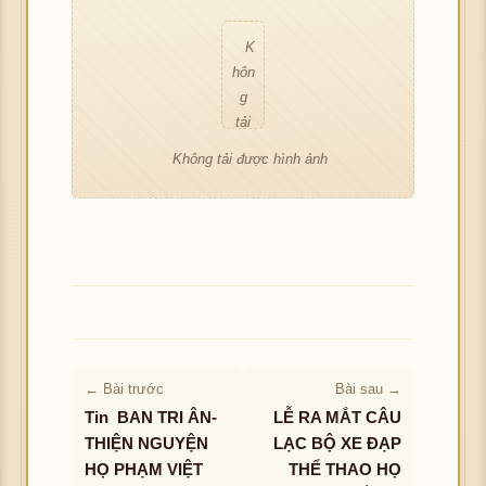
ảnh
tải
ảnh
đư
K
ợc
hôn
hìn
g
h
tải
ảnh
đư
Không tải được hình ảnh
ợc
hìn
h
ảnh
← Bài trước
Bài sau →
Tin BAN TRI ÂN-
LỄ RA MẮT CÂU
THIỆN NGUYỆN
LẠC BỘ XE ĐẠP
HỌ PHẠM VIỆT
THỂ THAO HỌ