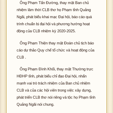
hìn
hôn
Ông Phạm Tấn Đường, thay mặt Ban chủ
g
hì
h
g
nhiệm lâm thời CLB thơ họ Phạm tỉnh Quảng
tải
h
ảnh
tải
đư
ản
Ngãi, phát biểu khai mạc Đại hội, báo cáo quá
K
đư
ợc
K
trình chuẩn bị đại hội và phương hướng hoạt
hôn
ợc
hìn
hôn
g
động của CLB nhiệm kỳ 2020-2025.
hìn
hô
h
g
tải
h
g
ảnh
tải
đư
ảnh
Ông Phạm Thiện thay mặt Đoàn chủ tịch báo
tả
K
đư
ợc
K
đ
cáo dự thảo Quy chế tổ chức và hoạt động của
hôn
ợc
K
hìn
hôn
ợ
g
CLB .
hìn
hôn
h
g
hì
tải
h
g
ảnh
tải
h
đư
ảnh
Ông Phạm Đình Khối, thay mặt Thường trực
tải
K
đư
ản
ợc
K
đư
HĐHP tỉnh, phát biểu chỉ đạo Đại hội, nhấn
hôn
ợc
K
hìn
hôn
ợc
g
mạnh vai trò trách nhiệm của Ban chủ nhiệm
hìn
hôn
h
g
hìn
hô
tải
h
g
CLB và của các hội viên trong việc xây dựng,
ảnh
tải
h
g
đư
ảnh
tải
phát triển CLB thơ nói riêng và tộc họ Phạm tỉnh
K
đư
ảnh
tả
ợc
K
đư
hôn
ợc
Quảng Ngãi nói chung.
K
đ
hìn
hôn
ợc
K
g
hìn
hôn
ợ
h
g
hìn