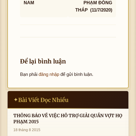
NAM
PHẠM ĐỒNG
THÁP (11/7/2020)
Để lại bình luận
Bạn phải
đăng nhập
để gửi bình luận.
Bài Viết Đọc Nhiều
✦
THÔNG BÁO VỀ VIỆC HỖ TRỢ GIẢI QUẦN VỢT HỌ
PHẠM 2015
18 tháng 8 2015