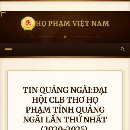
HỌ PHẠM VIỆT NAM
TIN QUẢNG NGÃI:ĐẠI
HỘI CLB THƠ HỌ
PHẠM TỈNH QUẢNG
NGÃI LẦN THỨ NHẤT
(2020-2025).