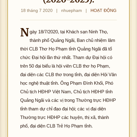
18 tháng 7 2020
|
nhuepham
|
HOẠT ĐỘNG
N
gày 18/7/2020, tại Khách sạn Ninh Thọ,
thành phố Quảng Ngãi, Ban chủ nhiệm lâm
hô
g
thời CLB Thơ Họ Phạm tỉnh Quảng Ngãi đã tổ
tả
chức Đại hội lần thứ nhất. Tham dự Đại hội có
đ
K
trên 50 đại biểu là hội viên CLB thơ họ Phạm,
ợ
hôn
đại diện các CLB thơ trong tỉnh, đại diện Hội Văn
hì
g
h
học nghệ thuật tỉnh. Ông Phạm Đình Khối, Phó
tải
ản
Chủ tịch HĐHP Việt Nam, Chủ tịch HĐHP tỉnh
đư
K
ợc
Quảng Ngãi và các vị trong Thường trực HĐHP
hôn
hìn
hô
tỉnh tham dự chỉ đạo đại hội; các vị đại diện
g
h
g
Thường trực HĐHP các huyện, thị xã, thành
tải
ảnh
tả
đư
phố, đại diện CLB Trẻ Họ Phạm tỉnh.
K
đ
ợc
K
hôn
ợ