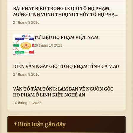
BÀI PHÁT BIỂU TRONG LÊ GIỖ TỔ HỌ PHẠM,
MỪNG LINH VONG THƯỢNG THỦY TỔ HỌ PHẠM
AN VỊ TAI CÀ MAU- ( 22/8/2016) CỦA LS.TS.NV.
27 tháng 8 2016
PHẠM HUỲNH CÔNG- PHÓ CHỦ TỊCH HĐHPVN
TƯ LIỆU HỌ PHẠM VIỆT NAM
26 tháng 10 2021
DIỄN VĂN NGÀY GIỖ TỔ HỌ PHẠM TỈNH CÀ MAU
27 tháng 8 2016
VẤN TỔ TẦM TÔNG: LẠM BÀN VỀ NGUỒN GỐC
HỌ PHẠM Ở LINH KIỆT NGHỆ AN
10 tháng 11 2023
Bình luận gần đây
✦