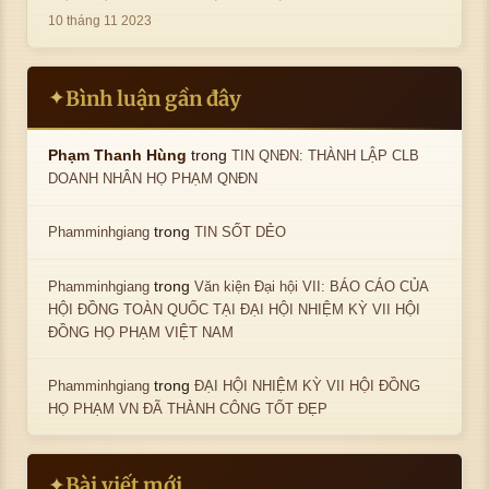
10 tháng 11 2023
Bình luận gần đây
✦
trong
Phạm Thanh Hùng
TIN QNĐN: THÀNH LẬP CLB
DOANH NHÂN HỌ PHẠM QNĐN
trong
Phamminhgiang
TIN SỐT DẺO
trong
Phamminhgiang
Văn kiện Đại hội VII: BÁO CÁO CỦA
HỘI ĐỒNG TOÀN QUỐC TẠI ĐẠI HỘI NHIỆM KỲ VII HỘI
ĐỒNG HỌ PHẠM VIỆT NAM
trong
Phamminhgiang
ĐẠI HỘI NHIỆM KỲ VII HỘI ĐỒNG
HỌ PHẠM VN ĐÃ THÀNH CÔNG TỐT ĐẸP
Bài viết mới
✦