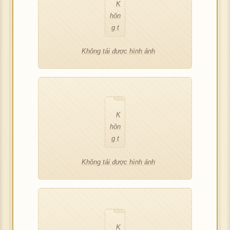
hôn
c h
K
ượ
g t
ình
ải đ
ảnh
K
ượ
hôn
c 
g t
ình
hôn
c h
ải đ
ảnh
K
ượ
hôn
c h
g t
ìn
ải đ
ảnh
g t
ình
K
ượ
hôn
c h
g t
ình
ải đ
ản
K
ượ
ải đ
ảnh
hôn
c h
g t
ình
ải đ
ảnh
K
ượ
hôn
c h
Không tải được hình ảnh
ượ
g t
ình
ải đ
ảnh
K
ượ
hôn
c h
g t
ình
c h
ải đ
ảnh
K
ượ
hôn
c h
g t
ình
ải đ
ảnh
ình
K
ượ
hô
hôn
c h
g t
ình
ải đ
ảnh
K
ượ
ảnh
hôn
c h
g 
g t
ình
ải đ
ảnh
K
ượ
hôn
c h
g t
ình
ải 
ải đ
ảnh
K
ượ
hôn
c h
g t
ình
ải đ
ảnh
K
ư
K
ượ
hôn
c h
g t
ình
ải đ
ảnh
K
ượ
hôn
c 
hôn
c h
g t
ình
ải đ
ảnh
K
ượ
hôn
c h
g t
ìn
g t
ình
ải đ
ảnh
K
ượ
hôn
c h
g t
ình
ải đ
ản
ải đ
ảnh
K
ượ
hôn
c h
g t
ình
ải đ
ảnh
K
ượ
Không tải được hình ảnh
ượ
hôn
c h
g t
ình
ải đ
ảnh
K
ượ
hôn
c h
c h
g t
ình
ải đ
ảnh
K
ượ
hôn
c h
g t
ình
ình
ải đ
ảnh
K
ượ
hô
hôn
c h
g t
ình
ải đ
ảnh
ảnh
K
ượ
hôn
c h
g 
g t
ình
ải đ
ảnh
K
ượ
hôn
c h
g t
ình
ải 
ải đ
ảnh
K
ượ
hôn
c h
g t
ình
ải đ
ảnh
K
ư
K
ượ
hôn
c h
g t
ình