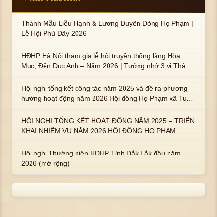
Thánh Mẫu Liễu Hạnh & Lương Duyên Dòng Họ Phạm |
Lễ Hội Phủ Dầy 2026
HĐHP Hà Nội tham gia lễ hội truyền thống làng Hòa
Mục, Đền Dục Anh – Năm 2026 | Tưởng nhớ 3 vị Thành
hoàng họ Phạm là Hoàng Hậu Phạm Thị Uyển và 2 em
trai : ngài Phạm Huy, Phạm Miện
Hội nghị tổng kết công tác năm 2025 và đề ra phương
hướng hoạt động năm 2026 Hội đồng Họ Phạm xã Tuy
An Tây
HỘI NGHỊ TỔNG KẾT HOẠT ĐỘNG NĂM 2025 – TRIỂN
KHAI NHIỆM VỤ NĂM 2026 HỘI ĐỒNG HỌ PHẠM
PHƯỜNG TUY HÒA, TỈNH ĐẮK LẮK
Hội nghị Thường niên HĐHP Tỉnh Đắk Lắk đầu năm
2026 (mở rộng)