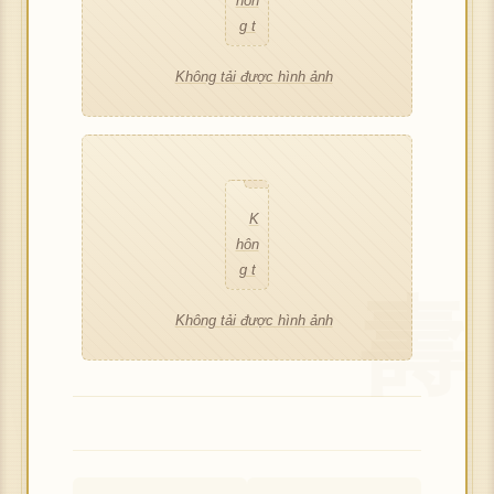
hôn
c h
K
ượ
g t
ình
hôn
c h
ải đ
ảnh
g t
ình
Không tải được hình ảnh
ượ
ải đ
ảnh
c h
K
ượ
ình
hôn
c h
ảnh
g t
ình
ải đ
ảnh
K
ượ
hôn
c h
g t
ình
ải đ
ảnh
Không tải được hình ảnh
ượ
c h
ình
ảnh