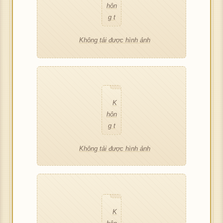
K
ượ
hôn
c h
g t
ình
K
ượ
hôn
c h
g t
ình
ải đ
ảnh
hôn
c h
g t
ình
ải đ
ảnh
K
ượ
g t
ình
ải đ
ảnh
Không tải được hình ảnh
ượ
hôn
c h
ải đ
ảnh
K
ượ
c h
g t
ình
K
ượ
hôn
c h
ình
ải đ
ảnh
hôn
c h
g t
ình
ảnh
K
ượ
g t
ình
ải đ
ảnh
hôn
c h
ải đ
ảnh
K
ượ
g t
ình
K
ượ
hôn
c h
ải đ
ảnh
hôn
c h
g t
ình
K
ượ
g t
ình
ải đ
ảnh
hôn
c h
ải đ
ảnh
K
ượ
g t
ình
Không tải được hình ảnh
ượ
hôn
c h
ải đ
ảnh
c h
g t
ình
K
ượ
ình
ải đ
ảnh
hôn
c h
ảnh
K
ượ
g t
ình
hôn
c h
ải đ
ảnh
g t
ình
K
ượ
ải đ
ảnh