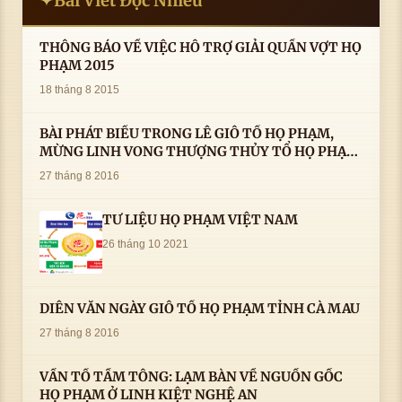
Bài Viết Đọc Nhiều
✦
THÔNG BÁO VỀ VIỆC HỖ TRỢ GIẢI QUẦN VỢT HỌ
PHẠM 2015
18 tháng 8 2015
BÀI PHÁT BIỂU TRONG LÊ GIỖ TỔ HỌ PHẠM,
MỪNG LINH VONG THƯỢNG THỦY TỔ HỌ PHẠM
AN VỊ TAI CÀ MAU- ( 22/8/2016) CỦA LS.TS.NV.
27 tháng 8 2016
PHẠM HUỲNH CÔNG- PHÓ CHỦ TỊCH HĐHPVN
TƯ LIỆU HỌ PHẠM VIỆT NAM
26 tháng 10 2021
DIỄN VĂN NGÀY GIỖ TỔ HỌ PHẠM TỈNH CÀ MAU
27 tháng 8 2016
VẤN TỔ TẦM TÔNG: LẠM BÀN VỀ NGUỒN GỐC
HỌ PHẠM Ở LINH KIỆT NGHỆ AN