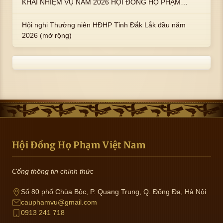
KHAI NHIỆM VỤ NĂM 2026 HỘI ĐỒNG HỌ PHẠM
PHƯỜNG TUY HÒA, TỈNH ĐẮK LẮK
Hội nghị Thường niên HĐHP Tỉnh Đắk Lắk đầu năm
2026 (mở rộng)
Hội Đồng Họ Phạm Việt Nam
Cổng thông tin chính thức
Số 80 phố Chùa Bộc, P. Quang Trung, Q. Đống Đa, Hà Nội
cauphamvu@gmail.com
0913 241 718