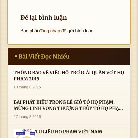
Để lại bình luận
Bạn phải
đăng nhập
để gửi bình luận.
Bài Viết Đọc Nhiều
✦
THÔNG BÁO VỀ VIỆC HỖ TRỢ GIẢI QUẦN VỢT HỌ
PHẠM 2015
18 tháng 8 2015
BÀI PHÁT BIỂU TRONG LÊ GIỖ TỔ HỌ PHẠM,
MỪNG LINH VONG THƯỢNG THỦY TỔ HỌ PHẠM
AN VỊ TAI CÀ MAU- ( 22/8/2016) CỦA LS.TS.NV.
27 tháng 8 2016
PHẠM HUỲNH CÔNG- PHÓ CHỦ TỊCH HĐHPVN
TƯ LIỆU HỌ PHẠM VIỆT NAM