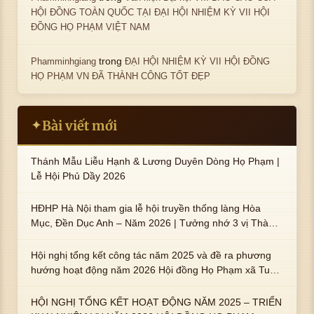
HỘI ĐỒNG TOÀN QUỐC TẠI ĐẠI HỘI NHIỆM KỲ VII HỘI
ĐỒNG HỌ PHẠM VIỆT NAM
trong
Phamminhgiang
ĐẠI HỘI NHIỆM KỲ VII HỘI ĐỒNG
HỌ PHẠM VN ĐÃ THÀNH CÔNG TỐT ĐẸP
Bài viết mới
✦
Thánh Mẫu Liễu Hạnh & Lương Duyên Dòng Họ Phạm |
Lễ Hội Phủ Dầy 2026
HĐHP Hà Nội tham gia lễ hội truyền thống làng Hòa
Mục, Đền Dục Anh – Năm 2026 | Tưởng nhớ 3 vị Thành
hoàng họ Phạm là Hoàng Hậu Phạm Thị Uyển và 2 em
trai : ngài Phạm Huy, Phạm Miện
Hội nghị tổng kết công tác năm 2025 và đề ra phương
hướng hoạt động năm 2026 Hội đồng Họ Phạm xã Tuy
An Tây
HỘI NGHỊ TỔNG KẾT HOẠT ĐỘNG NĂM 2025 – TRIỂN