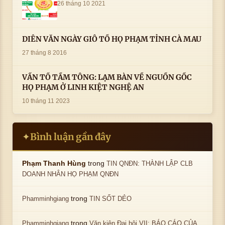
26 tháng 10 2021
DIỄN VĂN NGÀY GIỖ TỔ HỌ PHẠM TỈNH CÀ MAU
27 tháng 8 2016
VẤN TỔ TẦM TÔNG: LẠM BÀN VỀ NGUỒN GỐC
HỌ PHẠM Ở LINH KIỆT NGHỆ AN
10 tháng 11 2023
Bình luận gần đây
✦
trong
Phạm Thanh Hùng
TIN QNĐN: THÀNH LẬP CLB
DOANH NHÂN HỌ PHẠM QNĐN
trong
Phamminhgiang
TIN SỐT DẺO
trong
Phamminhgiang
Văn kiện Đại hội VII: BÁO CÁO CỦA