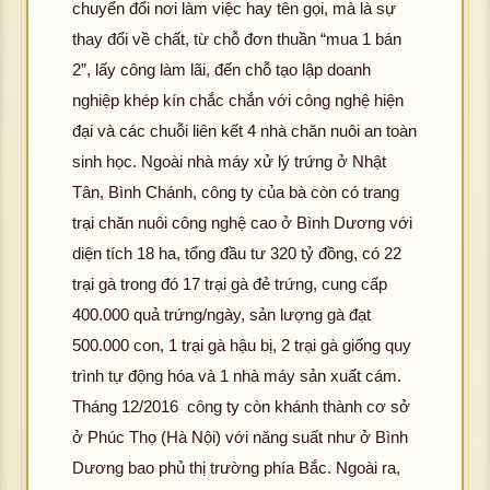
chuyển đổi nơi làm việc hay tên gọi, mà là sự
K
ượ
ải đ
ảnh
g t
ìn
hô
thay đổi về chất, từ chỗ đơn thuần “mua 1 bán
hôn
c h
K
ượ
ải đ
ản
g 
g t
ình
hôn
c h
K
ượ
ải 
2”, lấy công làm lãi, đến chỗ tạo lập doanh
ải đ
ảnh
g t
ình
hôn
c h
K
ư
nghiệp khép kín chắc chắn với công nghệ hiện
K
ượ
ải đ
ảnh
g t
ình
hôn
c 
đại và các chuỗi liên kết 4 nhà chăn nuôi an toàn
hôn
c h
K
ượ
ải đ
ảnh
g t
ìn
hô
sinh học. Ngoài nhà máy xử lý trứng ở Nhật
g t
ình
hôn
c h
K
ượ
ải đ
ản
g 
ải đ
ảnh
g t
ình
Tân, Bình Chánh, công ty của bà còn có trang
hôn
c h
K
ượ
ải 
K
ượ
ải đ
ảnh
g t
ình
hôn
c h
K
ư
trại chăn nuôi công nghệ cao ở Bình Dương với
hôn
c h
K
ượ
ải đ
ảnh
g t
ình
hôn
c 
diện tích 18 ha, tổng đầu tư 320 tỷ đồng, có 22
g t
ình
hôn
c h
K
ượ
ải đ
ảnh
g t
ìn
hô
trại gà trong đó 17 trại gà đẻ trứng, cung cấp
ải đ
ảnh
g t
ình
hôn
c h
K
ượ
ải đ
ản
g 
400.000 quả trứng/ngày, sản lượng gà đạt
K
ượ
ải đ
ảnh
g t
ình
hôn
c h
K
ượ
ải 
hôn
c h
K
ượ
ải đ
ảnh
g t
ình
500.000 con, 1 trại gà hậu bị, 2 trại gà giống quy
hôn
c h
K
ư
g t
ình
hôn
c h
K
ượ
ải đ
ảnh
g t
ình
hôn
c 
trình tự động hóa và 1 nhà máy sản xuất cám.
ải đ
ảnh
g t
ình
hôn
c h
K
ượ
ải đ
ảnh
g t
ìn
hô
Tháng 12/2016 công ty còn khánh thành cơ sở
K
ượ
ải đ
ảnh
g t
ình
hôn
c h
K
ượ
ải đ
ản
g 
ở Phúc Thọ (Hà Nội) với năng suất như ở Bình
hôn
c h
K
ượ
ải đ
ảnh
g t
ình
hôn
c h
K
ượ
ải 
g t
ình
Dương bao phủ thị trường phía Bắc. Ngoài ra,
hôn
c h
K
ượ
ải đ
ảnh
g t
ình
hôn
c h
K
ư