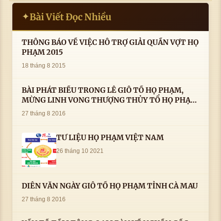
Bài Viết Đọc Nhiều
✦
THÔNG BÁO VỀ VIỆC HỖ TRỢ GIẢI QUẦN VỢT HỌ
PHẠM 2015
18 tháng 8 2015
BÀI PHÁT BIỂU TRONG LÊ GIỖ TỔ HỌ PHẠM,
MỪNG LINH VONG THƯỢNG THỦY TỔ HỌ PHẠM
AN VỊ TAI CÀ MAU- ( 22/8/2016) CỦA LS.TS.NV.
27 tháng 8 2016
PHẠM HUỲNH CÔNG- PHÓ CHỦ TỊCH HĐHPVN
TƯ LIỆU HỌ PHẠM VIỆT NAM
26 tháng 10 2021
DIỄN VĂN NGÀY GIỖ TỔ HỌ PHẠM TỈNH CÀ MAU
27 tháng 8 2016