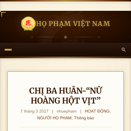
HỌ PHẠM VIỆT NAM
CHỊ BA HUÂN-“NỮ
HOÀNG HỘT VỊT”
7 tháng 3 2017
|
nhuepham
|
HOẠT ĐỘNG
,
NGƯỜI HỌ PHẠM
,
Thông báo