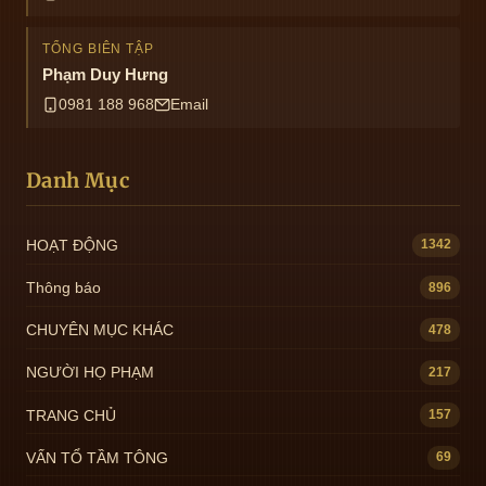
TỔNG BIÊN TẬP
Phạm Duy Hưng
0981 188 968
Email
Danh Mục
HOẠT ĐỘNG
1342
Thông báo
896
CHUYÊN MỤC KHÁC
478
NGƯỜI HỌ PHẠM
217
TRANG CHỦ
157
VẤN TỔ TẦM TÔNG
69