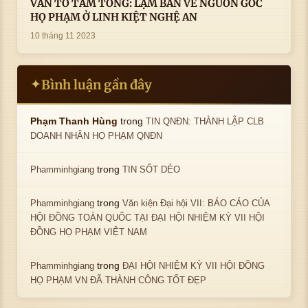
VẤN TỔ TẦM TÔNG: LẠM BÀN VỀ NGUỒN GỐC
HỌ PHẠM Ở LINH KIỆT NGHỆ AN
10 tháng 11 2023
Bình luận gần đây
✦
trong
Phạm Thanh Hùng
TIN QNĐN: THÀNH LẬP CLB
DOANH NHÂN HỌ PHẠM QNĐN
trong
Phamminhgiang
TIN SỐT DẺO
trong
Phamminhgiang
Văn kiện Đại hội VII: BÁO CÁO CỦA
HỘI ĐỒNG TOÀN QUỐC TẠI ĐẠI HỘI NHIỆM KỲ VII HỘI
ĐỒNG HỌ PHẠM VIỆT NAM
trong
Phamminhgiang
ĐẠI HỘI NHIỆM KỲ VII HỘI ĐỒNG
HỌ PHẠM VN ĐÃ THÀNH CÔNG TỐT ĐẸP