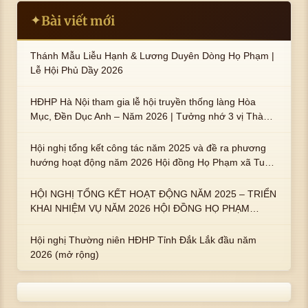
Bài viết mới
✦
Thánh Mẫu Liễu Hạnh & Lương Duyên Dòng Họ Phạm |
Lễ Hội Phủ Dầy 2026
HĐHP Hà Nội tham gia lễ hội truyền thống làng Hòa
Mục, Đền Dục Anh – Năm 2026 | Tưởng nhớ 3 vị Thành
hoàng họ Phạm là Hoàng Hậu Phạm Thị Uyển và 2 em
trai : ngài Phạm Huy, Phạm Miện
Hội nghị tổng kết công tác năm 2025 và đề ra phương
hướng hoạt động năm 2026 Hội đồng Họ Phạm xã Tuy
An Tây
HỘI NGHỊ TỔNG KẾT HOẠT ĐỘNG NĂM 2025 – TRIỂN
KHAI NHIỆM VỤ NĂM 2026 HỘI ĐỒNG HỌ PHẠM
PHƯỜNG TUY HÒA, TỈNH ĐẮK LẮK
Hội nghị Thường niên HĐHP Tỉnh Đắk Lắk đầu năm
2026 (mở rộng)