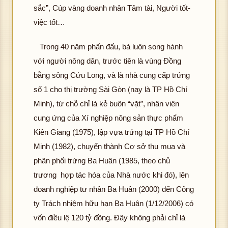
sắc”, Cúp vàng doanh nhân Tâm tài, Người tốt-
việc tốt…
Trong 40 năm phấn đấu, bà luôn song hành
hô
với người nông dân, trước tiên là vùng Đồng
g 
bằng sông Cửu Long, và là nhà cung cấp trứng
ải 
số 1 cho thị trường Sài Gòn (nay là TP Hồ Chí
K
ư
Minh), từ chỗ chỉ là kẻ buôn “vặt”, nhân viên
hôn
c 
g t
ìn
cung ứng của Xí nghiệp nông sản thực phẩm
hô
ải đ
ản
g 
Kiên Giang (1975), lập vựa trứng tại TP Hồ Chí
K
ượ
ải 
Minh (1982), chuyển thành Cơ sở thu mua và
hôn
c h
K
ư
phân phối trứng Ba Huân (1985, theo chủ
g t
ình
hôn
c 
trương hợp tác hóa của Nhà nước khi đó), lên
ải đ
ảnh
g t
ìn
hô
K
ượ
ải đ
ản
g 
doanh nghiệp tư nhân Ba Huân (2000) đến Công
hôn
c h
K
ượ
ải 
ty Trách nhiệm hữu hạn Ba Huân (1/12/2006) có
g t
ình
hôn
c h
K
ư
vốn điều lệ 120 tỷ đồng. Đây không phải chỉ là
ải đ
ảnh
g t
ình
hôn
c 