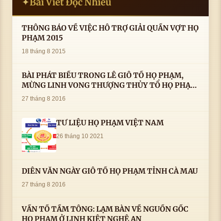
Bài Viết Đọc Nhiều
✦
THÔNG BÁO VỀ VIỆC HỖ TRỢ GIẢI QUẦN VỢT HỌ
PHẠM 2015
18 tháng 8 2015
BÀI PHÁT BIỂU TRONG LÊ GIỖ TỔ HỌ PHẠM,
MỪNG LINH VONG THƯỢNG THỦY TỔ HỌ PHẠM
AN VỊ TAI CÀ MAU- ( 22/8/2016) CỦA LS.TS.NV.
27 tháng 8 2016
PHẠM HUỲNH CÔNG- PHÓ CHỦ TỊCH HĐHPVN
TƯ LIỆU HỌ PHẠM VIỆT NAM
26 tháng 10 2021
DIỄN VĂN NGÀY GIỖ TỔ HỌ PHẠM TỈNH CÀ MAU
27 tháng 8 2016
VẤN TỔ TẦM TÔNG: LẠM BÀN VỀ NGUỒN GỐC
HỌ PHẠM Ở LINH KIỆT NGHỆ AN