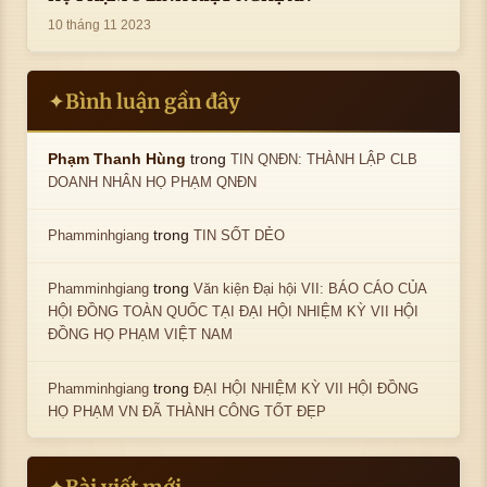
10 tháng 11 2023
Bình luận gần đây
✦
trong
Phạm Thanh Hùng
TIN QNĐN: THÀNH LẬP CLB
DOANH NHÂN HỌ PHẠM QNĐN
trong
Phamminhgiang
TIN SỐT DẺO
trong
Phamminhgiang
Văn kiện Đại hội VII: BÁO CÁO CỦA
HỘI ĐỒNG TOÀN QUỐC TẠI ĐẠI HỘI NHIỆM KỲ VII HỘI
ĐỒNG HỌ PHẠM VIỆT NAM
trong
Phamminhgiang
ĐẠI HỘI NHIỆM KỲ VII HỘI ĐỒNG
HỌ PHẠM VN ĐÃ THÀNH CÔNG TỐT ĐẸP