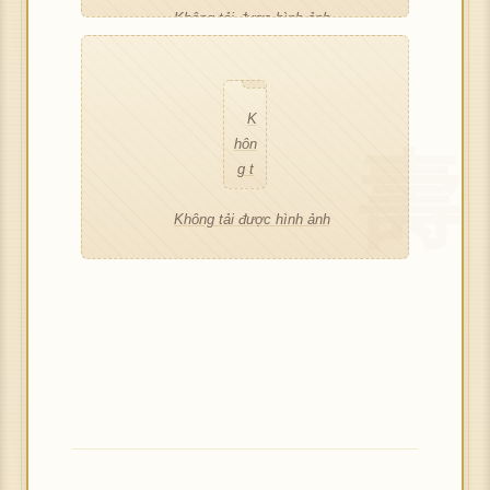
Không tải được hình ảnh
ượ
K
ượ
c h
hôn
c h
ình
g t
ình
ảnh
ải đ
ảnh
K
ượ
hôn
c h
g t
ình
ải đ
ảnh
Không tải được hình ảnh
ượ
c h
ình
ảnh