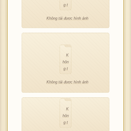
K
ượ
K
ượ
K
ượ
g t
ình
hôn
c h
hôn
c h
hôn
c h
ải đ
ảnh
g t
ình
g t
ình
g t
ình
Không tải được hình ảnh
ượ
ải đ
ảnh
ải đ
ảnh
ải đ
ảnh
c h
K
ượ
K
ượ
K
ượ
ình
hôn
c h
hôn
c h
hôn
c h
ảnh
g t
ình
g t
ình
g t
ình
ải đ
ảnh
ải đ
ảnh
ải đ
ảnh
K
ượ
K
ượ
K
ượ
hôn
c h
hôn
c h
hôn
c h
g t
ình
g t
ình
g t
ình
ải đ
ảnh
ải đ
ảnh
ải đ
ảnh
Không tải được hình ảnh
ượ
K
ượ
K
ượ
c h
hôn
c h
hôn
c h
ình
g t
ình
g t
ình
ảnh
ải đ
ảnh
ải đ
ảnh
K
ượ
K
ượ
hôn
c h
hôn
c h
g t
ình
g t
ình
ải đ
ảnh
ải đ
ảnh