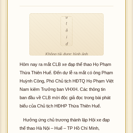
ô
h
n
ì
g
n
t
h
ả
ả
i
n
đ
h
ư
Không tải được hình ảnh
ợ
Hôm nay ra mắt CLB xe đạp thể thao Họ Phạm
c
h
Thừa Thiên Huế. Đến dự lễ ra mắt có ông Phạm
ì
Huỳnh Công, Phó Chủ tịch HĐTQ Họ Phạm Việt
n
Nam kiêm Trưởng ban VHXH. Các thông tin
h
ban đầu về CLB mời độc giả đọc trong bài phát
ả
n
biểu của Chủ tịch HĐHP Thừa Thiên Huế.
h
Hưởng ứng chủ trương thành lập Hội xe đạp
thể thao Hà Nội – Huế – TP Hồ Chí Minh,