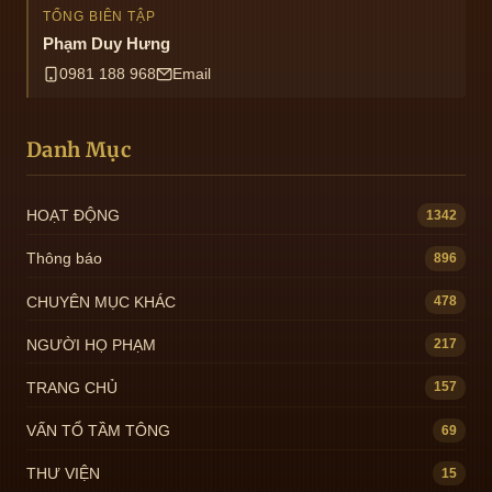
TỔNG BIÊN TẬP
Phạm Duy Hưng
0981 188 968
Email
Danh Mục
HOẠT ĐỘNG
1342
Thông báo
896
CHUYÊN MỤC KHÁC
478
NGƯỜI HỌ PHẠM
217
TRANG CHỦ
157
VẤN TỔ TẦM TÔNG
69
THƯ VIỆN
15