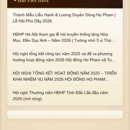
Bài viết mới
✦
Thánh Mẫu Liễu Hạnh & Lương Duyên Dòng Họ Phạm |
Lễ Hội Phủ Dầy 2026
HĐHP Hà Nội tham gia lễ hội truyền thống làng Hòa
Mục, Đền Dục Anh – Năm 2026 | Tưởng nhớ 3 vị Thành
hoàng họ Phạm là Hoàng Hậu Phạm Thị Uyển và 2 em
trai : ngài Phạm Huy, Phạm Miện
Hội nghị tổng kết công tác năm 2025 và đề ra phương
hướng hoạt động năm 2026 Hội đồng Họ Phạm xã Tuy
An Tây
HỘI NGHỊ TỔNG KẾT HOẠT ĐỘNG NĂM 2025 – TRIỂN
KHAI NHIỆM VỤ NĂM 2026 HỘI ĐỒNG HỌ PHẠM
PHƯỜNG TUY HÒA, TỈNH ĐẮK LẮK
Hội nghị Thường niên HĐHP Tỉnh Đắk Lắk đầu năm
2026 (mở rộng)