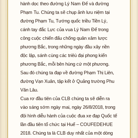
hôn
c 
hành dọc theo đường Lý Nam Đế và đường
ải đ
ảnh
g t
ìn
K
ượ
Phạm Tu. Chúng ta sẽ chụp ảnh lưu niệm tại
ải đ
ản
hôn
c h
đường Phạm Tu, Tướng quốc triều Tiền Lý,
K
ượ
g t
ình
cánh tay đắc Lực của vua Lý Nam Đế trong
hôn
c h
hô
ải đ
ảnh
g t
ình
g 
công cuộc chiến đấu chống quân xâm lược
K
ượ
ải đ
ảnh
ải 
phương Bắc, trong những ngày đầu xây nền
hôn
c h
K
ượ
K
ư
g t
ình
độc lập, sánh cùng các triêù đại phong kiến
hôn
c h
hôn
c 
ải đ
ảnh
phương Bắc, mỗi bên hùng cứ một phương.
g t
ình
g t
ìn
K
ượ
ải đ
ảnh
ải đ
ản
Sau đó chúng ta đạp về đường Phạm Thị Liên,
hôn
c h
K
ượ
K
ượ
đường Vạn Xuân, tập kết ở Quảng trường Phu
g t
ình
hôn
c h
hôn
c h
hô
Văn Lâu.
ải đ
ảnh
g t
ình
g t
ình
g 
K
ượ
Cua rơ đầu tiên của CLB chúng ta sẽ diễn ra
ải đ
ảnh
ải đ
ảnh
ải 
hôn
c h
vào sáng sớm ngày mai, ngày 26/8/2018, trong
K
ượ
K
ượ
K
ư
g t
ình
hôn
c h
hôn
c h
hôn
c 
đội hình diễu hành của cuộc đua xe đạp Quốc tế
ải đ
ảnh
g t
ình
g t
ình
g t
ìn
lần đầu tiên tổ chức tại Huế – COUFEDEHUE
K
ượ
ải đ
ảnh
ải đ
ảnh
ải đ
ản
hôn
c h
2018. Chúng ta là CLB duy nhất của một dòng
K
ượ
K
ượ
K
ượ