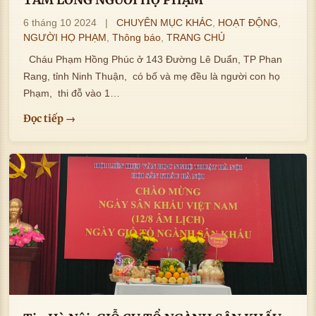
6 tháng 10 2024
|
CHUYÊN MỤC KHÁC
,
HOẠT ĐỘNG
,
NGƯỜI HỌ PHẠM
,
Thông báo
,
TRANG CHỦ
Cháu Phạm Hồng Phúc ở 143 Đường Lê Duẩn, TP Phan
Rang, tỉnh Ninh Thuận, có bố và mẹ đều là người con họ
Phạm, thi đỗ vào 1…
Đọc tiếp →