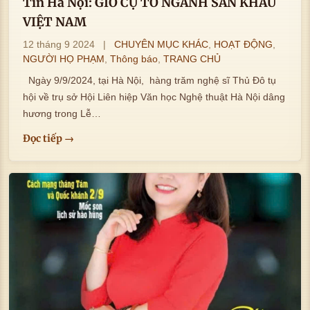
Tin Hà Nội: GIỖ CỤ TỔ NGÀNH SÂN KHẤU
VIỆT NAM
12 tháng 9 2024
|
CHUYÊN MỤC KHÁC
,
HOẠT ĐỘNG
,
NGƯỜI HỌ PHẠM
,
Thông báo
,
TRANG CHỦ
Ngày 9/9/2024, tại Hà Nội, hàng trăm nghệ sĩ Thủ Đô tụ
hội về trụ sở Hội Liên hiệp Văn học Nghệ thuật Hà Nội dâng
hương trong Lễ…
Đọc tiếp →