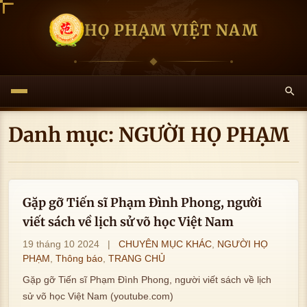
HỌ PHẠM VIỆT NAM
Danh mục:
NGƯỜI HỌ PHẠM
Gặp gỡ Tiến sĩ Phạm Đình Phong, người
viết sách về lịch sử võ học Việt Nam
19 tháng 10 2024
|
CHUYÊN MỤC KHÁC
,
NGƯỜI HỌ
PHẠM
,
Thông báo
,
TRANG CHỦ
Gặp gỡ Tiến sĩ Phạm Đình Phong, người viết sách về lịch
sử võ học Việt Nam (youtube.com)