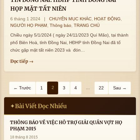
HỌP MẶT TẤT NIÊN
6 tháng 1 2024
|
CHUYÊN MỤC KHÁC
,
HOẠT ĐỘNG
,
NGƯỜI HỌ PHẠM
,
Thông báo
,
TRANG CHỦ
Chiều ngày 5/1/2024 ( ngày 24/11/2023 Quí Mão), tại thành
phố Biên Hoà, tỉnh Đồng Nai, HĐHP tỉnh Đồng Nai đã tổ
chức gặp mặt tất niên 2023 và đón…
Đọc tiếp →
Phân
2
…
← Trước
1
3
4
22
Sau →
trang
Bài Viết Đọc Nhiều
✦
bài
viết
THÔNG BÁO VỀ VIỆC HỖ TRỢ GIẢI QUẦN VỢT HỌ
PHẠM 2015
18 tháng 8 2015