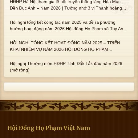
HĐHP Hà Nội tham gia lễ hội truyền thống làng Hòa Mục,
Đền Dục Anh – Năm 2026 | Tưởng nhớ 3 vị Thành hoàng
họ Phạm là Hoàng Hậu Phạm Thị Uyển và 2 em trai : ngài
Phạm Huy, Phạm Miện
Hội nghị tổng kết công tác năm 2025 và đề ra phương
hướng hoạt động năm 2026 Hội đồng Họ Phạm xã Tuy An
Tây
HỘI NGHỊ TỔNG KẾT HOẠT ĐỘNG NĂM 2025 – TRIỂN
KHAI NHIỆM VỤ NĂM 2026 HỘI ĐỒNG HỌ PHẠM
PHƯỜNG TUY HÒA, TỈNH ĐẮK LẮK
Hội nghị Thường niên HĐHP Tỉnh Đắk Lắk đầu năm 2026
(mở rộng)
Hội Đồng Họ Phạm Việt Nam