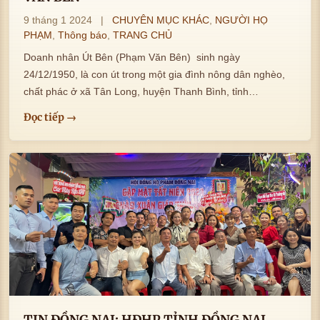
9 tháng 1 2024
|
CHUYÊN MỤC KHÁC
,
NGƯỜI HỌ
PHẠM
,
Thông báo
,
TRANG CHỦ
Doanh nhân Út Bên (Phạm Văn Bên) sinh ngày
24/12/1950, là con út trong một gia đình nông dân nghèo,
chất phác ở xã Tân Long, huyện Thanh Bình, tỉnh…
Đọc tiếp →
TIN ĐỒNG NAI: HĐHP TỈNH ĐỒNG NAI