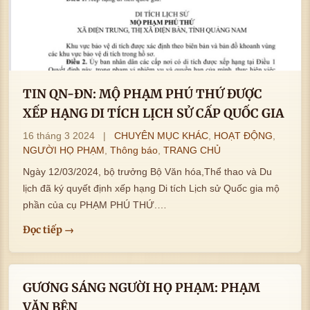
TIN QN-ĐN: MỘ PHẠM PHÚ THỨ ĐƯỢC
XẾP HẠNG DI TÍCH LỊCH SỬ CẤP QUỐC GIA
16 tháng 3 2024
|
CHUYÊN MỤC KHÁC
,
HOẠT ĐỘNG
,
NGƯỜI HỌ PHẠM
,
Thông báo
,
TRANG CHỦ
Ngày 12/03/2024, bộ trưởng Bộ Văn hóa,Thể thao và Du
lịch đã ký quyết định xếp hạng Di tích Lịch sử Quốc gia mộ
phần của cụ PHẠM PHÚ THỨ.…
Đọc tiếp →
GƯƠNG SÁNG NGƯỜI HỌ PHẠM: PHẠM
VĂN BÊN