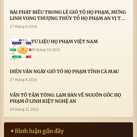
BÀI PHÁT BIỂU TRONG LÊ GIỖ TỔ HỌ PHẠM, MỪNG
LINH VONG THƯỢNG THỦY TỔ HỌ PHẠM AN VỊ TAI
CÀ MAU- ( 22/8/2016) CỦA LS.TS.NV. PHẠM HUỲNH
27 tháng 8 2016
CÔNG- PHÓ CHỦ TỊCH HĐHPVN
TƯ LIỆU HỌ PHẠM VIỆT NAM
26 tháng 10 2021
DIỄN VĂN NGÀY GIỖ TỔ HỌ PHẠM TỈNH CÀ MAU
27 tháng 8 2016
VẤN TỔ TẦM TÔNG: LẠM BÀN VỀ NGUỒN GỐC HỌ
PHẠM Ở LINH KIỆT NGHỆ AN
10 tháng 11 2023
Bình luận gần đây
✦