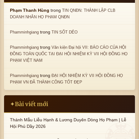
trong
Phạm Thanh Hùng
TIN QNĐN: THÀNH LẬP CLB
DOANH NHÂN HỌ PHẠM QNĐN
trong
Phamminhgiang
TIN SỐT DẺO
trong
Phamminhgiang
Văn kiện Đại hội VII: BÁO CÁO CỦA HỘI
ĐỒNG TOÀN QUỐC TẠI ĐẠI HỘI NHIỆM KỲ VII HỘI ĐỒNG HỌ
PHẠM VIỆT NAM
trong
Phamminhgiang
ĐẠI HỘI NHIỆM KỲ VII HỘI ĐỒNG HỌ
PHẠM VN ĐÃ THÀNH CÔNG TỐT ĐẸP
Bài viết mới
✦
Thánh Mẫu Liễu Hạnh & Lương Duyên Dòng Họ Phạm | Lễ
Hội Phủ Dầy 2026