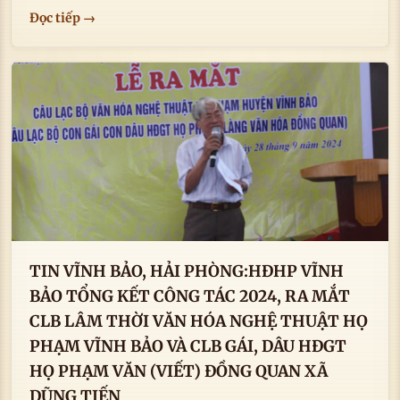
Đọc tiếp →
TIN VĨNH BẢO, HẢI PHÒNG:HĐHP VĨNH
BẢO TỔNG KẾT CÔNG TÁC 2024, RA MẮT
CLB LÂM THỜI VĂN HÓA NGHỆ THUẬT HỌ
PHẠM VĨNH BẢO VÀ CLB GÁI, DÂU HĐGT
HỌ PHẠM VĂN (VIẾT) ĐỒNG QUAN XÃ
DŨNG TIẾN