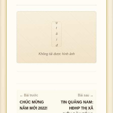
ợ
h
c
ô
h
n
ì
g
n
t
h
ả
ả
i
n
đ
h
ư
Không tải được hình ảnh
ợ
c
h
ì
n
h
ả
← Bài trước
Bài sau →
n
CHÚC MỪNG
TIN QUẢNG NAM:
h
NĂM MỚI 2022!
HĐHP THỊ XÃ