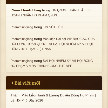
trong
Phạm Thanh Hùng
TIN QNĐN: THÀNH LẬP CLB
DOANH NHÂN HỌ PHẠM QNĐN
trong
Phamminhgiang
TIN SỐT DẺO
trong
Phamminhgiang
Văn kiện Đại hội VII: BÁO CÁO CỦA
HỘI ĐỒNG TOÀN QUỐC TẠI ĐẠI HỘI NHIỆM KỲ VII HỘI
ĐỒNG HỌ PHẠM VIỆT NAM
trong
Phamminhgiang
ĐẠI HỘI NHIỆM KỲ VII HỘI ĐỒNG
HỌ PHẠM VN ĐÃ THÀNH CÔNG TỐT ĐẸP
Bài viết mới
✦
Thánh Mẫu Liễu Hạnh & Lương Duyên Dòng Họ Phạm |
Lễ Hội Phủ Dầy 2026