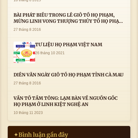
BÀI PHÁT BIỂU TRONG LÊ GIỖ TỔ HỌ PHẠM,
MỪNG LINH VONG THƯỢNG THỦY TỔ HỌ PHẠM
AN VỊ TAI CÀ MAU- ( 22/8/2016) CỦA LS.TS.NV.
27 tháng 8 2016
PHẠM HUỲNH CÔNG- PHÓ CHỦ TỊCH HĐHPVN
TƯ LIỆU HỌ PHẠM VIỆT NAM
26 tháng 10 2021
DIỄN VĂN NGÀY GIỖ TỔ HỌ PHẠM TỈNH CÀ MAU
27 tháng 8 2016
VẤN TỔ TẦM TÔNG: LẠM BÀN VỀ NGUỒN GỐC
HỌ PHẠM Ở LINH KIỆT NGHỆ AN
10 tháng 11 2023
Bình luận gần đây
✦