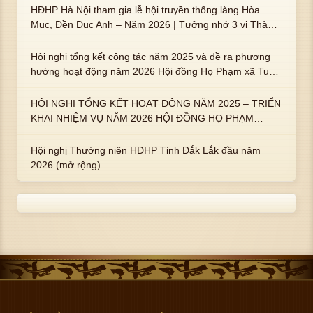
HĐHP Hà Nội tham gia lễ hội truyền thống làng Hòa
Mục, Đền Dục Anh – Năm 2026 | Tưởng nhớ 3 vị Thành
hoàng họ Phạm là Hoàng Hậu Phạm Thị Uyển và 2 em
trai : ngài Phạm Huy, Phạm Miện
Hội nghị tổng kết công tác năm 2025 và đề ra phương
hướng hoạt động năm 2026 Hội đồng Họ Phạm xã Tuy
An Tây
HỘI NGHỊ TỔNG KẾT HOẠT ĐỘNG NĂM 2025 – TRIỂN
KHAI NHIỆM VỤ NĂM 2026 HỘI ĐỒNG HỌ PHẠM
PHƯỜNG TUY HÒA, TỈNH ĐẮK LẮK
Hội nghị Thường niên HĐHP Tỉnh Đắk Lắk đầu năm
2026 (mở rộng)