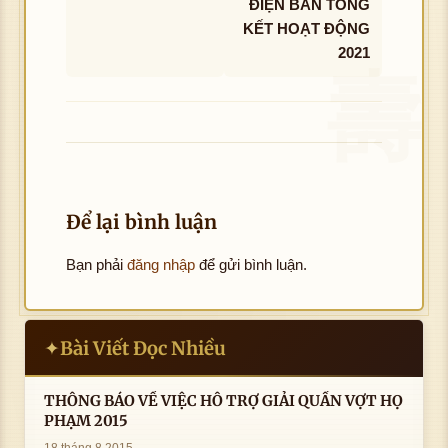
ĐIỆN BÀN TỔNG
KẾT HOẠT ĐỘNG
2021
Để lại bình luận
Bạn phải
đăng nhập
để gửi bình luận.
Bài Viết Đọc Nhiều
✦
THÔNG BÁO VỀ VIỆC HỖ TRỢ GIẢI QUẦN VỢT HỌ
PHẠM 2015
18 tháng 8 2015