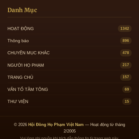
Danh Mục
HOẠT ĐỘNG
1342
Thông báo
896
CHUYÊN MỤC KHÁC
478
NGƯỜI HỌ PHẠM
217
TRANG CHỦ
157
VẤN TỔ TẦM TÔNG
69
THƯ VIỆN
15
© 2026
Hội Đồng Họ Phạm Việt Nam
— Hoạt động từ tháng
2/2005
Vui lòng ghi nguồn khi trích dẫn thông tin từ trang web này.